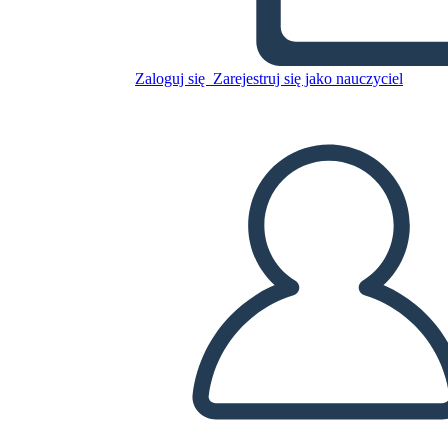
Esempio di Lily Rose del
Capodanno Lunare Della
Cina Antica
Zaloguj się
Zarejestruj się jako nauczyciel
Skopiuj tę scenorys
STWÓRZ SCENORYS
ODTWARZANIE POKAZU SLAJDÓW
PRZECZYTAJ MI