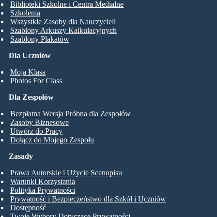
Biblioteki Szkolne i Centra Medialne
Szkolenia
Wszystkie Zasoby dla Nauczycieli
Szablony Arkuszy Kalkulacyjnych
Szablony Plakatów
Dla Uczniów
Moja Klasa
Photos For Class
Dla Zespołów
Bezpłatna Wersja Próbna dla Zespołów
Zasoby Biznesowe
Utwórz do Pracy
Dołącz do Mojego Zespołu
Zasady
Prawa Autorskie i Użycie Scenopisu
Warunki Korzystania
Polityka Prywatności
Prywatność i Bezpieczeństwo dla Szkół i Uczniów
Dostępność
Twoje Wybory Dotyczące Prywatności