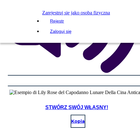
Zarejestruj się jako osoba fizyczna
Rejestr
Zaloguj się
STWÓRZ SWÓJ WŁASNY!
Kopia