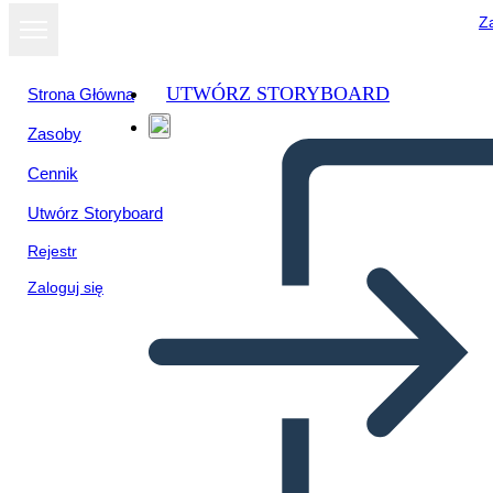
Za
UTWÓRZ STORYBOARD
Strona Główna
Zasoby
Cennik
Utwórz Storyboard
Rejestr
Zaloguj się