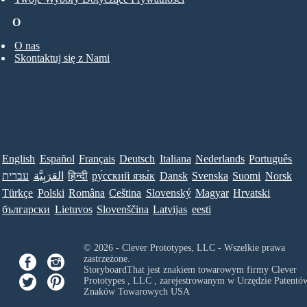
O
O nas
Skontaktuj się z Nami
English
Español
Français
Deutsch
Italiana
Nederlands
Português
עברית
العَرَبِيَّة
हिन्दी
ру́сский язы́к
Dansk
Svenska
Suomi
Norsk
Türkçe
Polski
Româna
Ceština
Slovenský
Magyar
Hrvatski
български
Lietuvos
Slovenščina
Latvijas
eesti
© 2026 - Clever Prototypes, LLC - Wszelkie prawa
zastrzeżone.
StoryboardThat jest znakiem towarowym firmy
Clever
Prototypes , LLC
, zarejestrowanym w Urzędzie Patentów
Znaków Towarowych USA