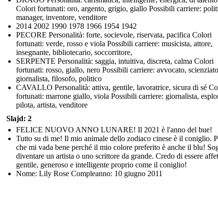
Colori fortunati: oro, argento, grigio, giallo Possibili carriere: polit
manager, inventore, venditore
2014 2002 1990 1978 1966 1954 1942
PECORE Personalità: forte, socievole, riservata, pacifica Colori
fortunati: verde, rosso e viola Possibili carriere: musicista, attore,
insegnante, bibliotecario, soccorritore,
SERPENTE Personalità: saggia, intuitiva, discreta, calma Colori
fortunati: rosso, giallo, nero Possibili carriere: avvocato, scienziato
giornalista, filosofo, politico
CAVALLO Personalità: attiva, gentile, lavoratrice, sicura di sé Co
fortunati: marrone giallo, viola Possibili carriere: giornalista, esplo
pilota, artista, venditore
Slajd: 2
FELICE NUOVO ANNO LUNARE! Il 2021 è l'anno del bue!
Tutto su di me! Il mio animale dello zodiaco cinese è il coniglio. 
che mi vada bene perché il mio colore preferito è anche il blu! So
diventare un artista o uno scrittore da grande. Credo di essere affe
gentile, generoso e intelligente proprio come il coniglio!
Nome: Lily Rose Compleanno: 10 giugno 2011