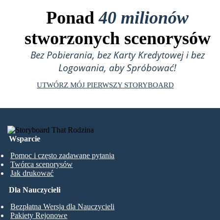
Ponad
40 milionów
stworzonych scenorysów
Bez Pobierania, bez Karty Kredytowej i bez
Logowania, aby Spróbować!
UTWÓRZ MÓJ PIERWSZY STORYBOARD
Wsparcie
Pomoc i często zadawane pytania
Twórca scenorysów
Jak drukować
Dla Nauczycieli
Bezpłatna Wersja dla Nauczycieli
Pakiety Rejonowe