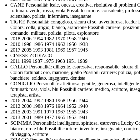
CANE Personalità: leale, onesta, creativa, risolutiva di problemi 
fortunati: verde, rosso, viola Possibili carriere: consulente, profess
scienziato, polizia, infermiera, insegnante
TIGRE Personalità: coraggiosa, sicura di sé, avventurosa, leader
Colors: colla, grigio, bianco, arancione Possibili carriere: posizion
comando, militare, polizia, pilota, esploratore
2018 2006 1994 1982 1970 1958 1946
2010 1998 1986 1974 1962 1950 1938
2017 2005 1993 1981 1969 1957 1945
CINESE ZODIACO
2011 1999 1987 1975 1963 1951 1939
GALLO Personalità: diligente, espressiva, responsabile, sicura di 
Colori fortunati: oro, marrone, giallo Possibili carriere: polizia, pol
banchiere, soldato, ingegnere, dentista
CONIGLIO Personalità: affettuosa, gentile, generosa, intelligente
fortunati: rosa, viola, blu Possibili carriere: medico, scrittore, inse
terapista, artista
2016 2004 1992 1980 1968 1956 1944
2012 2000 1988 1976 1964 1952 1940
2015 2003 1991 1979 1967 1955 1943
2013 2001 1989 1977 1965 1953 1941
SCIMMIA Personalità: intelligente, spiritosa, estroversa Lucky Co
bianco, oro e blu Possibili carriere: inventore, insegnante, comico
di viaggio, scrittore
DRAGO Personalità: carismatica, intelligente, energica, di talento