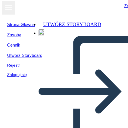
Za
UTWÓRZ STORYBOARD
Strona Główna
Zasoby
Cennik
Utwórz Storyboard
Rejestr
Zaloguj się
Geografia del Sud-ovest