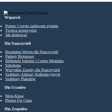
Wsparcie
Pomoc i często zadawane pytania
Twórca scenorysów
Jak drukować
Dla Nauczycieli
Bezpłatna Wersja dla Nauczycieli
Pakiety Rejonowe
Biblioteki Szkolne i Centra Medialne
Szkolenia
Wszystkie Zasoby dla Nauczycieli
Szablony Arkuszy Kalkulacyjnych
Szablony Plakatów
Dla Uczniów
Moja Klasa
Photos For Class
Dla Zespołów