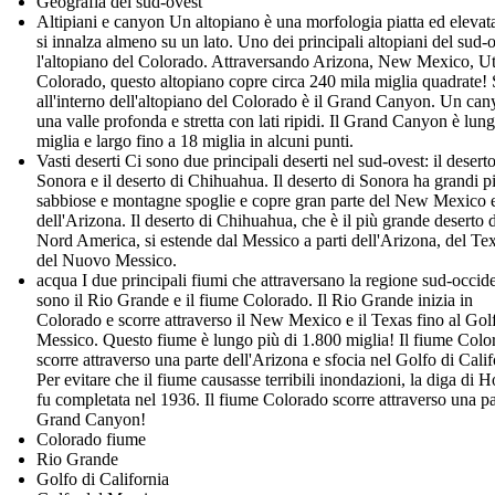
Geografia del sud-ovest
Altipiani e canyon Un altopiano è una morfologia piatta ed elevat
si innalza almeno su un lato. Uno dei principali altopiani del sud-
l'altopiano del Colorado. Attraversando Arizona, New Mexico, U
Colorado, questo altopiano copre circa 240 mila miglia quadrate! 
all'interno dell'altopiano del Colorado è il Grand Canyon. Un can
una valle profonda e stretta con lati ripidi. Il Grand Canyon è lun
miglia e largo fino a 18 miglia in alcuni punti.
Vasti deserti Ci sono due principali deserti nel sud-ovest: il deserto
Sonora e il deserto di Chihuahua. Il deserto di Sonora ha grandi p
sabbiose e montagne spoglie e copre gran parte del New Mexico 
dell'Arizona. Il deserto di Chihuahua, che è il più grande deserto 
Nord America, si estende dal Messico a parti dell'Arizona, del Te
del Nuovo Messico.
acqua I due principali fiumi che attraversano la regione sud-occid
sono il Rio Grande e il fiume Colorado. Il Rio Grande inizia in
Colorado e scorre attraverso il New Mexico e il Texas fino al Gol
Messico. Questo fiume è lungo più di 1.800 miglia! Il fiume Colo
scorre attraverso una parte dell'Arizona e sfocia nel Golfo di Calif
Per evitare che il fiume causasse terribili inondazioni, la diga di 
fu completata nel 1936. Il fiume Colorado scorre attraverso una pa
Grand Canyon!
Colorado fiume
Rio Grande
Golfo di California