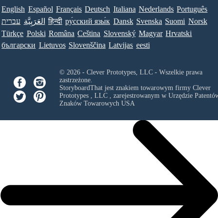
English
Español
Français
Deutsch
Italiana
Nederlands
Português
עברית
العَرَبِيَّة
हिन्दी
ру́сский язы́к
Dansk
Svenska
Suomi
Norsk
Türkçe
Polski
Româna
Ceština
Slovenský
Magyar
Hrvatski
български
Lietuvos
Slovenščina
Latvijas
eesti
© 2026 - Clever Prototypes, LLC - Wszelkie prawa
zastrzeżone.
StoryboardThat jest znakiem towarowym firmy
Clever
Prototypes , LLC
, zarejestrowanym w Urzędzie Patentów
Znaków Towarowych USA