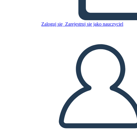
Skopiuj tę scenorys
Zaloguj się
Zarejestruj się jako nauczyciel
STWÓRZ SCENORYS
ODTWARZANIE POKAZU SLAJDÓW
PRZECZYTAJ MI