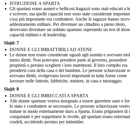
ISTRUZIONE A SPARTA
Gli spartani erano austeri e bellicosi.Iragazzi sono stati educati a 
e scrivere, ma quelle capacità non sono state considerate importan
cosa più importante era combattere. Anche le ragazze hanno ricev
addestramento militare. Per diventare un cittadino a pieno titolo,
dovevano diventare un soldato spartano superando un test di idone
capacità militari e di leadership.
Slajd: 7
DONNE E GLI IMBATTIBILI AD ATENE
Le donne non erano considerate uguali agli uomini e avevano mol
meno diritti. Non potevano prendere parte al governo, possedere
proprietà o persino scegliere i loro matrimoni. Il loro compito era
prendersi cura della casa e dei bambini. Le persone schiavizzate 
avevano diritti, svolgevano lavori importanti in tutta Atene come
lavorare nelle fattorie, fabbriche, miniere, in casa e tutoraggio.
Slajd: 8
DONNE E GLI IMBECCATI A SPARTA
Alle donne spartane veniva insegnato a essere guerriere sane e for
lo stato e combattere se necessario. Le persone schiavizzate veni
trattate in modo estremamente duro a Sparta. Erano prigionieri di t
conquistate e per sopprimere le rivolte, gli spartani erano estrema
crudeli, uccidendo persino per intimidire.