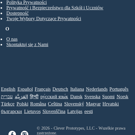
Polityka Prywatności
Prywatność i Bezpieczeństwo dla Szkół i Uczniów
Dostępność
Twoje Wybory Dotyczące Prywatności
O
O nas
Skontaktuj się z Nami
English
Español
Français
Deutsch
Italiana
Nederlands
Português
עברית
العَرَبِيَّة
हिन्दी
ру́сский язы́к
Dansk
Svenska
Suomi
Norsk
Türkçe
Polski
Româna
Ceština
Slovenský
Magyar
Hrvatski
български
Lietuvos
Slovenščina
Latvijas
eesti
© 2026 - Clever Prototypes, LLC - Wszelkie prawa
zastrzeżone.