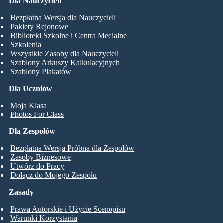
Dla Nauczycieli
Bezpłatna Wersja dla Nauczycieli
Pakiety Rejonowe
Biblioteki Szkolne i Centra Medialne
Szkolenia
Wszystkie Zasoby dla Nauczycieli
Szablony Arkuszy Kalkulacyjnych
Szablony Plakatów
Dla Uczniów
Moja Klasa
Photos For Class
Dla Zespołów
Bezpłatna Wersja Próbna dla Zespołów
Zasoby Biznesowe
Utwórz do Pracy
Dołącz do Mojego Zespołu
Zasady
Prawa Autorskie i Użycie Scenopisu
Warunki Korzystania