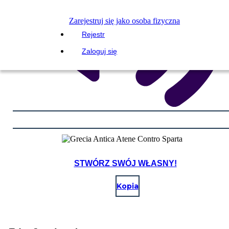
Zarejestruj się jako osoba fizyczna
Rejestr
Zaloguj się
STWÓRZ SWÓJ WŁASNY!
Kopia