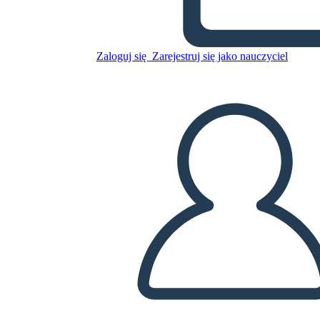
Grecia Antica Atene Contro
Sparta
Zaloguj się
Zarejestruj się jako nauczyciel
Skopiuj tę scenorys
STWÓRZ SCENORYS
ODTWARZANIE POKAZU SLAJDÓW
PRZECZYTAJ MI