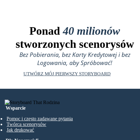
Ponad
40 milionów
stworzonych scenorysów
Bez Pobierania, bez Karty Kredytowej i bez
Logowania, aby Spróbować!
UTWÓRZ MÓJ PIERWSZY STORYBOARD
Wsparcie
Pomoc i często zadawane pytania
Twórca scenorysów
Jak drukować