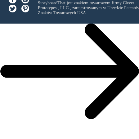
StoryboardThat jest znakiem towarowym firmy
Clever
Prototypes , LLC
, zarejestrowanym w Urzędzie Patentów
Znaków Towarowych USA