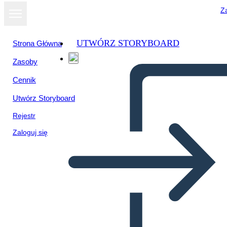
Za
UTWÓRZ STORYBOARD
Strona Główna
Zasoby
Cennik
Utwórz Storyboard
Rejestr
Zaloguj się