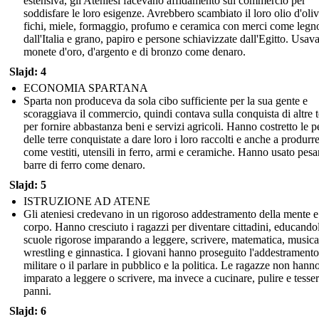
estensiva, gli Ateniesi facevano affidamento sul commercio per
soddisfare le loro esigenze. Avrebbero scambiato il loro olio d'oliv
fichi, miele, formaggio, profumo e ceramica con merci come legn
dall'Italia e grano, papiro e persone schiavizzate dall'Egitto. Usav
monete d'oro, d'argento e di bronzo come denaro.
Slajd: 4
ECONOMIA SPARTANA
Sparta non produceva da sola cibo sufficiente per la sua gente e
scoraggiava il commercio, quindi contava sulla conquista di altre t
per fornire abbastanza beni e servizi agricoli. Hanno costretto le 
delle terre conquistate a dare loro i loro raccolti e anche a produrr
come vestiti, utensili in ferro, armi e ceramiche. Hanno usato pesa
barre di ferro come denaro.
Slajd: 5
ISTRUZIONE AD ATENE
Gli ateniesi credevano in un rigoroso addestramento della mente e
corpo. Hanno cresciuto i ragazzi per diventare cittadini, educandol
scuole rigorose imparando a leggere, scrivere, matematica, musica
wrestling e ginnastica. I giovani hanno proseguito l'addestramento
militare o il parlare in pubblico e la politica. Le ragazze non hann
imparato a leggere o scrivere, ma invece a cucinare, pulire e tesser
panni.
Slajd: 6