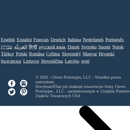
English
Español
Français
Deutsch
Italiana
Nederlands
Português
עברית
العَرَبِيَّة
हिन्दी
ру́сский язы́к
Dansk
Svenska
Suomi
Norsk
Türkçe
Polski
Româna
Ceština
Slovenský
Magyar
Hrvatski
български
Lietuvos
Slovenščina
Latvijas
eesti
© 2026 - Clever Prototypes, LLC - Wszelkie prawa
zastrzeżone.
StoryboardThat jest znakiem towarowym firmy
Clever
Prototypes , LLC
, zarejestrowanym w Urzędzie Patentów
Znaków Towarowych USA