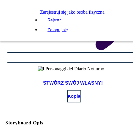
Zarejestruj się jako osoba fizyczna
Rejestr
Zaloguj się
STWÓRZ SWÓJ WŁASNY!
Kopia
Storyboard Opis