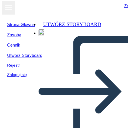
Za
UTWÓRZ STORYBOARD
Strona Główna
Zasoby
Cennik
Utwórz Storyboard
Rejestr
Zaloguj się
I Personaggi del Diario