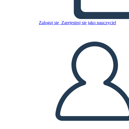
Notturno
Zaloguj się
Zarejestruj się jako nauczyciel
Skopiuj tę scenorys
STWÓRZ SCENORYS
ODTWARZANIE POKAZU SLAJDÓW
PRZECZYTAJ MI