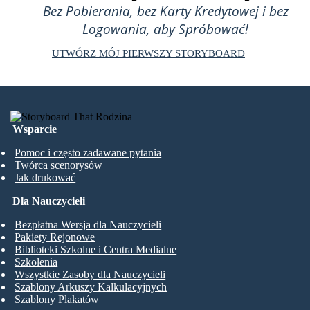
Bez Pobierania, bez Karty Kredytowej i bez
Logowania, aby Spróbować!
UTWÓRZ MÓJ PIERWSZY STORYBOARD
Wsparcie
Pomoc i często zadawane pytania
Twórca scenorysów
Jak drukować
Dla Nauczycieli
Bezpłatna Wersja dla Nauczycieli
Pakiety Rejonowe
Biblioteki Szkolne i Centra Medialne
Szkolenia
Wszystkie Zasoby dla Nauczycieli
Szablony Arkuszy Kalkulacyjnych
Szablony Plakatów