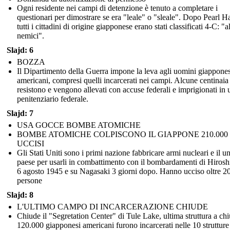
Ogni residente nei campi di detenzione è tenuto a completare i
questionari per dimostrare se era "leale" o "sleale". Dopo Pearl H
tutti i cittadini di origine giapponese erano stati classificati 4-C: "a
nemici".
Slajd: 6
BOZZA
Il Dipartimento della Guerra impone la leva agli uomini giappones
americani, compresi quelli incarcerati nei campi. Alcune centinaia
resistono e vengono allevati con accuse federali e imprigionati in 
penitenziario federale.
Slajd: 7
USA GOCCE BOMBE ATOMICHE
BOMBE ATOMICHE COLPISCONO IL GIAPPONE 210.000
UCCISI
Gli Stati Uniti sono i primi nazione fabbricare armi nucleari e il u
paese per usarli in combattimento con il bombardamenti di Hirosh
6 agosto 1945 e su Nagasaki 3 giorni dopo. Hanno ucciso oltre 2
persone
Slajd: 8
L'ULTIMO CAMPO DI INCARCERAZIONE CHIUDE
Chiude il "Segretation Center" di Tule Lake, ultima struttura a chi
120.000 giapponesi americani furono incarcerati nelle 10 strutture