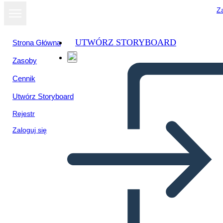
Za
UTWÓRZ STORYBOARD
Strona Główna
Zasoby
Wyświetl jako
Cennik
pokaz slajdów
Utwórz Storyboard
Rejestr
Zaloguj się