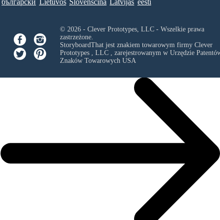
български
Lietuvos
Slovenščina
Latvijas
eesti
© 2026 - Clever Prototypes, LLC - Wszelkie prawa
zastrzeżone.
StoryboardThat jest znakiem towarowym firmy
Clever
Prototypes , LLC
, zarejestrowanym w Urzędzie Patentów
Znaków Towarowych USA