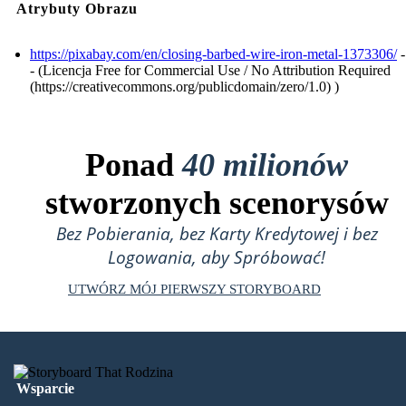
Atrybuty Obrazu
https://pixabay.com/en/closing-barbed-wire-iron-metal-1373306/
-
- (Licencja Free for Commercial Use / No Attribution Required
(https://creativecommons.org/publicdomain/zero/1.0) )
Ponad
40 milionów
stworzonych scenorysów
Bez Pobierania, bez Karty Kredytowej i bez
Logowania, aby Spróbować!
UTWÓRZ MÓJ PIERWSZY STORYBOARD
Wsparcie