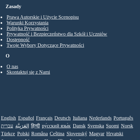
Zasady
Prawa Autorskie i Użycie Scenopisu
Warunki Korzystania
Polityka Prywatności
Prywatność i Bezpieczeństwo dla Szkół i Uczniów
Dostępność
Twoje Wybory Dotyczące Prywatności
O
O nas
Skontaktuj się z Nami
English
Español
Français
Deutsch
Italiana
Nederlands
Português
עברית
العَرَبِيَّة
हिन्दी
ру́сский язы́к
Dansk
Svenska
Suomi
Norsk
Türkçe
Polski
Româna
Ceština
Slovenský
Magyar
Hrvatski