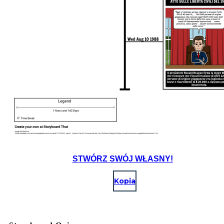
STWÓRZ SWÓJ WŁASNY!
Kopia