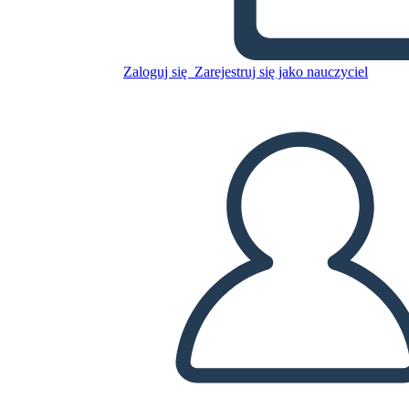
Zaloguj się
Zarejestruj się jako nauczyciel
Incarcerazione americana
giapponese durante la
cronologia della seconda gue
Skopiuj tę scenorys
STWÓRZ SCENORYS
ODTWARZANIE POKAZU SLAJDÓW