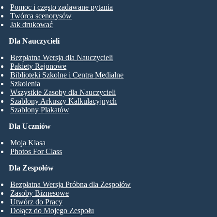
Pomoc i często zadawane pytania
Twórca scenorysów
Jak drukować
Dla Nauczycieli
Bezpłatna Wersja dla Nauczycieli
Pakiety Rejonowe
Biblioteki Szkolne i Centra Medialne
Szkolenia
Wszystkie Zasoby dla Nauczycieli
Szablony Arkuszy Kalkulacyjnych
Szablony Plakatów
Dla Uczniów
Moja Klasa
Photos For Class
Dla Zespołów
Bezpłatna Wersja Próbna dla Zespołów
Zasoby Biznesowe
Utwórz do Pracy
Dołącz do Mojego Zespołu