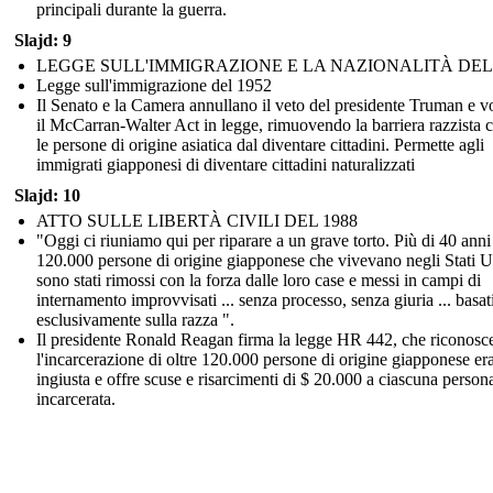
principali durante la guerra.
Slajd: 9
LEGGE SULL'IMMIGRAZIONE E LA NAZIONALITÀ DEL 
Legge sull'immigrazione del 1952
Il Senato e la Camera annullano il veto del presidente Truman e v
il McCarran-Walter Act in legge, rimuovendo la barriera razzista 
le persone di origine asiatica dal diventare cittadini. Permette agli
immigrati giapponesi di diventare cittadini naturalizzati
Slajd: 10
ATTO SULLE LIBERTÀ CIVILI DEL 1988
"Oggi ci riuniamo qui per riparare a un grave torto. Più di 40 anni f
120.000 persone di origine giapponese che vivevano negli Stati U
sono stati rimossi con la forza dalle loro case e messi in campi di
internamento improvvisati ... senza processo, senza giuria ... basat
esclusivamente sulla razza ".
Il presidente Ronald Reagan firma la legge HR 442, che riconosc
l'incarcerazione di oltre 120.000 persone di origine giapponese er
ingiusta e offre scuse e risarcimenti di $ 20.000 a ciascuna person
incarcerata.