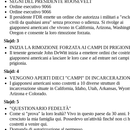
SEGNI DEL PRESIDENTE ROOSEVELT
Ordine esecutivo 9066
Ordine esecutivo 9066
Il presidente FDR emette un ordine che autorizza i militari a "esc
civili da qualsiasi area" senza processo o udienza. Si rivolge ai
giapponesi americani che vivono in California, Arizona, Washing
Oregon e consente la loro rimozione forzata.
Slajd: 3
INIZIA LA RIMOZIONE FORZATA AI CAMPI DI PRIGION
Il tenente generale John DeWitt inizia a emettere ordini che costri
giapponesi americani a lasciare le loro case e ad entrare nei campi
prigionia.
Slajd: 4
VENGONO APERTI DIECI "CAMPI" DI INCARCERAZIO
I giapponesi americani sono costretti a 10 diverse strutture di
incarcerazione situate in California, Idaho, Utah, Arkansas, Wyo
Arizona e Colorado.
Slajd: 5
"QUESTIONARIO FEDELTÀ"
Come si "prova" la loro lealtà? Vivo in questo paese da 30 anni. 
cresciuto la mia famiglia qui. Possedevo un'attività finché non ci
costretti a venire qui.
Domanda di autorizzazione al permesso