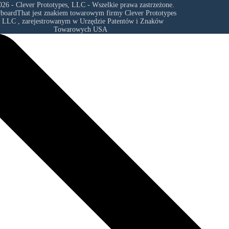
26 - Clever Prototypes, LLC - Wszelkie prawa zastrzeżone.
yboardThat jest znakiem towarowym firmy
Clever Prototypes
, LLC
, zarejestrowanym w Urzędzie Patentów i Znaków
Towarowych USA