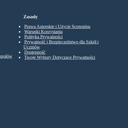
Zasady
Prawa Autorskie i Użycie Scenopisu
Warunki Korzystania
Polityka Prywatności
Prywatność i Bezpieczeństwo dla Szkół i
Uczniów
Dostępność
espołów
Twoje Wybory Dotyczące Prywatności