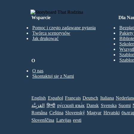
Wsparcie
Dla Nau
Pomoc i często zadawane pytania
Bezpłat
Twórca scenorysów
Pakiet
Jak drukować
Bibliot
Szkolen
Wszystk
Szablo
Szablo
O
O nas
Skontaktuj się z Nami
English
Español
Français
Deutsch
Italiana
Nederlan
العَرَبِيَّة
हिन्दी
ру́сский язы́к
Dansk
Svenska
Suomi
Româna
Ceština
Slovenský
Magyar
Hrvatski
бълга
Slovenščina
Latvijas
eesti