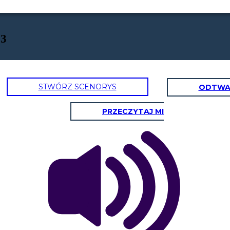
 3
STWÓRZ SCENORYS
ODTWA
PRZECZYTAJ MI