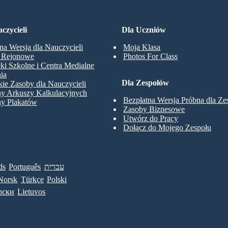
czycieli
Dla Uczniów
na Wersja dla Nauczycieli
Moja Klasa
y Rejonowe
Photos For Class
eki Szkolne i Centra Medialne
ia
Dla Zespołów
ie Zasoby dla Nauczycieli
ny Arkuszy Kalkulacyjnych
Bezpłatna Wersja Próbna dla Z
ny Plakatów
Zasoby Biznesowe
Utwórz do Pracy
Dołącz do Mojego Zespołu
ds
Português
עברית
Norsk
Türkçe
Polski
рски
Lietuvos