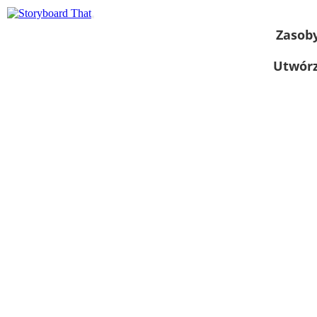
Zasob
Utwórz