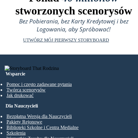
stworzonych scenorysów
Bez Pobierania, bez Karty Kredytowej i bez
Logowania, aby Spróbować!
UTWÓRZ MÓJ PIERWSZY STORYBOARD
Wsparcie
Pomoc i często zadawane pytania
Twórca scenorysów
Jak drukować
Dla Nauczycieli
Bezpłatna Wersja dla Nauczycieli
Pakiety Rejonowe
Biblioteki Szkolne i Centra Medialne
Szkolenia