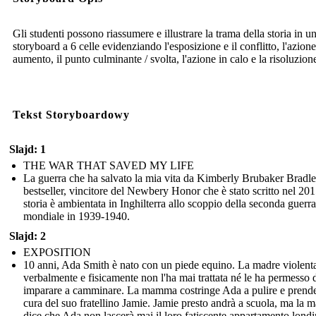
Gli studenti possono riassumere e illustrare la trama della storia in u
storyboard a 6 celle evidenziando l'esposizione e il conflitto, l'azione
aumento, il punto culminante / svolta, l'azione in calo e la risoluzion
Tekst Storyboardowy
Slajd: 1
THE WAR THAT SAVED MY LIFE
La guerra che ha salvato la mia vita da Kimberly Brubaker Bradl
bestseller, vincitore del Newbery Honor che è stato scritto nel 20
storia è ambientata in Inghilterra allo scoppio della seconda guerra
mondiale in 1939-1940.
Slajd: 2
EXPOSITION
10 anni, Ada Smith è nato con un piede equino. La madre violent
verbalmente e fisicamente non l'ha mai trattata né le ha permesso 
imparare a camminare. La mamma costringe Ada a pulire e prende
cura del suo fratellino Jamie. Jamie presto andrà a scuola, ma la
dice che Ada non lascerà mai il loro fatiscente appartamento londi