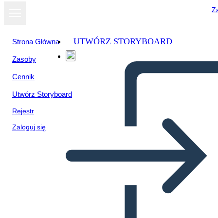
Za
UTWÓRZ STORYBOARD
Strona Główna
Zasoby
Cennik
Utwórz Storyboard
Rejestr
Zaloguj się