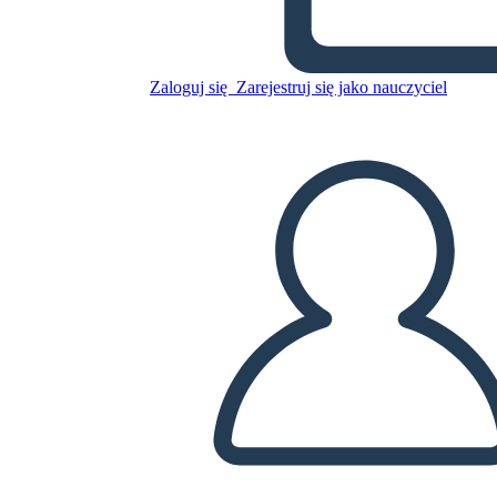
La Guerra che mi ha Salvato
la Vita Trama
Zaloguj się
Zarejestruj się jako nauczyciel
Skopiuj tę scenorys
STWÓRZ SCENORYS
ODTWARZANIE POKAZU SLAJDÓW
PRZECZYTAJ MI