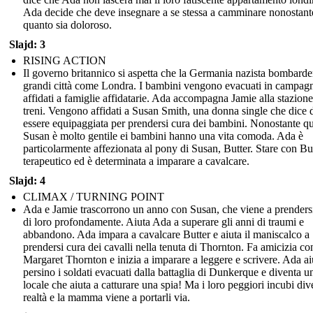
Ada decide che deve insegnare a se stessa a camminare nonostant
quanto sia doloroso.
Slajd: 3
RISING ACTION
Il governo britannico si aspetta che la Germania nazista bombarde
grandi città come Londra. I bambini vengono evacuati in campag
affidati a famiglie affidatarie. Ada accompagna Jamie alla stazione
treni. Vengono affidati a Susan Smith, una donna single che dice 
essere equipaggiata per prendersi cura dei bambini. Nonostante qu
Susan è molto gentile ei bambini hanno una vita comoda. Ada è
particolarmente affezionata al pony di Susan, Butter. Stare con Bu
terapeutico ed è determinata a imparare a cavalcare.
Slajd: 4
CLIMAX / TURNING POINT
Ada e Jamie trascorrono un anno con Susan, che viene a prenders
di loro profondamente. Aiuta Ada a superare gli anni di traumi e
abbandono. Ada impara a cavalcare Butter e aiuta il maniscalco a
prendersi cura dei cavalli nella tenuta di Thornton. Fa amicizia co
Margaret Thornton e inizia a imparare a leggere e scrivere. Ada ai
persino i soldati evacuati dalla battaglia di Dunkerque e diventa u
locale che aiuta a catturare una spia! Ma i loro peggiori incubi di
realtà e la mamma viene a portarli via.