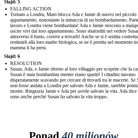
Slajd: 5
FALLING ACTION
Tornato a Londra, Mam blocca Ada e Jamie di nuovo nel piccolo
appartamento, nonostante la minaccia di un bombardamento. Part
lavoro e Londra viene bombardata! Ada e Jamie riescono a malap
uscire vivi dal loro appartamento. Sono sbalorditi nel vedere Susa
attraverso il fumo, correre a trovarli! Anche se si è sentita costretta
restituirli alla loro madre biologica, se ne è pentita nel momento in
mamma li ha presi.
Slajd: 6
RESOLUTION
Susan, Ada, e Jamie ritorno al loro villaggio per scoprire che la ca
Susan è stata bombardata mentre erano spariti! I cittadini stavano
disperatamente scavando per cercare di trovarli tra le macerie. Se
non fosse andata a Londra per salvare Ada e Jamie, sarebbe potut
morire. Ringrazia Jamie e Ada per averle salvato la vita. Ada dice
sono anche perché Susan ha salvato la vita troppo.
Ponad
40 milionów