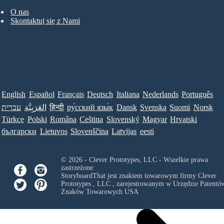
O nas
Skontaktuj się z Nami
English
Español
Français
Deutsch
Italiana
Nederlands
Português
עברית
العَرَبِيَّة
हिन्दी
ру́сский язы́к
Dansk
Svenska
Suomi
Norsk
Türkçe
Polski
Româna
Ceština
Slovenský
Magyar
Hrvatski
български
Lietuvos
Slovenščina
Latvijas
eesti
© 2026 - Clever Prototypes, LLC - Wszelkie prawa
zastrzeżone.
StoryboardThat jest znakiem towarowym firmy
Clever
Prototypes , LLC
, zarejestrowanym w Urzędzie Patentów
Znaków Towarowych USA