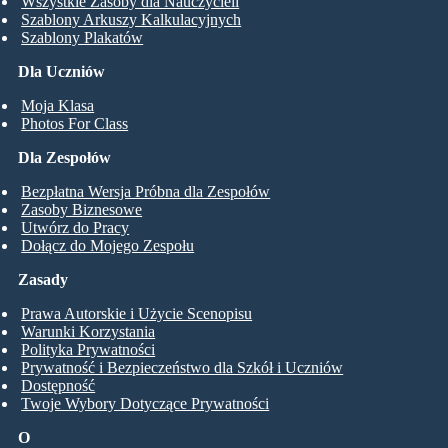
Wszystkie Zasoby dla Nauczycieli
Szablony Arkuszy Kalkulacyjnych
Szablony Plakatów
Dla Uczniów
Moja Klasa
Photos For Class
Dla Zespołów
Bezpłatna Wersja Próbna dla Zespołów
Zasoby Biznesowe
Utwórz do Pracy
Dołącz do Mojego Zespołu
Zasady
Prawa Autorskie i Użycie Scenopisu
Warunki Korzystania
Polityka Prywatności
Prywatność i Bezpieczeństwo dla Szkół i Uczniów
Dostępność
Twoje Wybory Dotyczące Prywatności
O