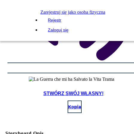
Zarejestruj się jako osoba fizyczna
Rejestr
Zaloguj się
STWÓRZ SWÓJ WŁASNY!
Kopia
Storyboard Opis