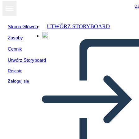
Za
UTWÓRZ STORYBOARD
Strona Główna
Zasoby
Cennik
Utwórz Storyboard
Rejestr
Zaloguj się
Le Grandi Menti Della
Rivoluzione Industriale