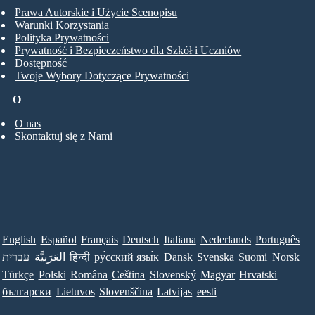
Prawa Autorskie i Użycie Scenopisu
Warunki Korzystania
Polityka Prywatności
Prywatność i Bezpieczeństwo dla Szkół i Uczniów
Dostępność
Twoje Wybory Dotyczące Prywatności
O
O nas
Skontaktuj się z Nami
English
Español
Français
Deutsch
Italiana
Nederlands
Português
עברית
العَرَبِيَّة
हिन्दी
ру́сский язы́к
Dansk
Svenska
Suomi
Norsk
Türkçe
Polski
Româna
Ceština
Slovenský
Magyar
Hrvatski
български
Lietuvos
Slovenščina
Latvijas
eesti