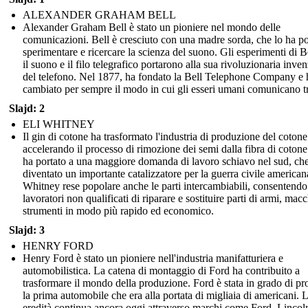
ALEXANDER GRAHAM BELL
Alexander Graham Bell è stato un pioniere nel mondo delle
comunicazioni. Bell è cresciuto con una madre sorda, che lo ha po
sperimentare e ricercare la scienza del suono. Gli esperimenti di B
il suono e il filo telegrafico portarono alla sua rivoluzionaria inve
del telefono. Nel 1877, ha fondato la Bell Telephone Company e 
cambiato per sempre il modo in cui gli esseri umani comunicano tr
Slajd: 2
ELI WHITNEY
Il gin di cotone ha trasformato l'industria di produzione del cotone
accelerando il processo di rimozione dei semi dalla fibra di cotone
ha portato a una maggiore domanda di lavoro schiavo nel sud, ch
diventato un importante catalizzatore per la guerra civile american
Whitney rese popolare anche le parti intercambiabili, consentendo
lavoratori non qualificati di riparare e sostituire parti di armi, mac
strumenti in modo più rapido ed economico.
Slajd: 3
HENRY FORD
Henry Ford è stato un pioniere nell'industria manifatturiera e
automobilistica. La catena di montaggio di Ford ha contribuito a
trasformare il mondo della produzione. Ford è stata in grado di pr
la prima automobile che era alla portata di migliaia di americani. 
eredità continua ancora oggi attraverso marchi come Ford, Lincol