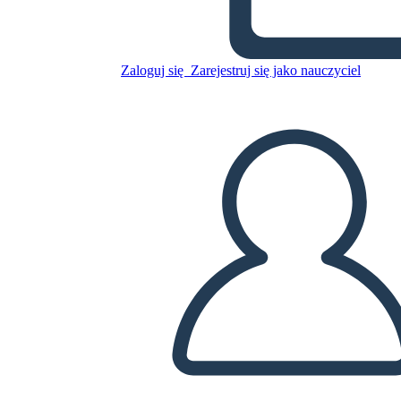
Skopiuj tę scenorys
Zaloguj się
Zarejestruj się jako nauczyciel
STWÓRZ SCENORYS
ODTWARZANIE POKAZU SLAJDÓW
PRZECZYTAJ MI