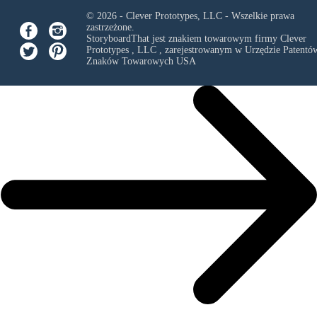
© 2026 - Clever Prototypes, LLC - Wszelkie prawa
zastrzeżone.
StoryboardThat jest znakiem towarowym firmy
Clever
Prototypes , LLC
, zarejestrowanym w Urzędzie Patentów
Znaków Towarowych USA