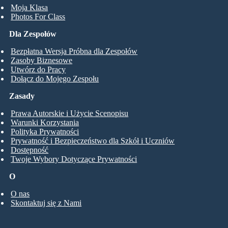
Moja Klasa
Photos For Class
Dla Zespołów
Bezpłatna Wersja Próbna dla Zespołów
Zasoby Biznesowe
Utwórz do Pracy
Dołącz do Mojego Zespołu
Zasady
Prawa Autorskie i Użycie Scenopisu
Warunki Korzystania
Polityka Prywatności
Prywatność i Bezpieczeństwo dla Szkół i Uczniów
Dostępność
Twoje Wybory Dotyczące Prywatności
O
O nas
Skontaktuj się z Nami