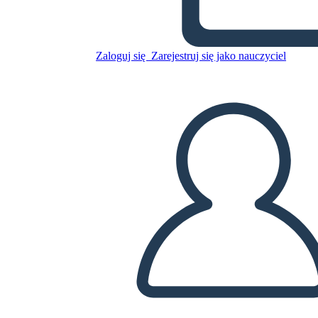
Mesopotamia Vocabolario
Zaloguj się
Zarejestruj się jako nauczyciel
Skopiuj tę scenorys
STWÓRZ SCENORYS
ODTWARZANIE POKAZU SLAJDÓW
PRZECZYTAJ MI