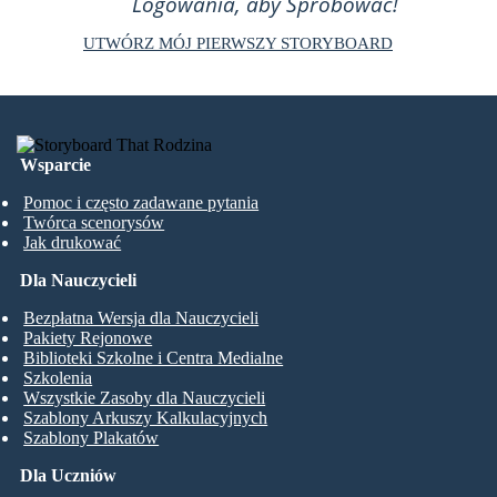
Logowania, aby Spróbować!
UTWÓRZ MÓJ PIERWSZY STORYBOARD
Wsparcie
Pomoc i często zadawane pytania
Twórca scenorysów
Jak drukować
Dla Nauczycieli
Bezpłatna Wersja dla Nauczycieli
Pakiety Rejonowe
Biblioteki Szkolne i Centra Medialne
Szkolenia
Wszystkie Zasoby dla Nauczycieli
Szablony Arkuszy Kalkulacyjnych
Szablony Plakatów
Dla Uczniów