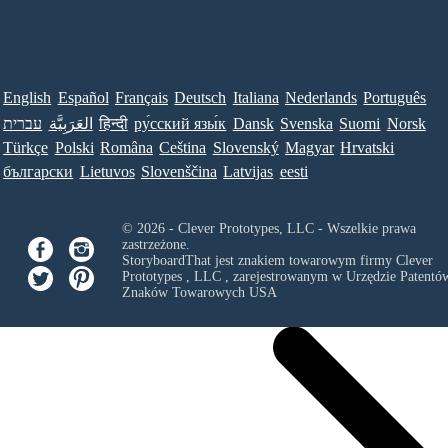
English
Español
Français
Deutsch
Italiana
Nederlands
Português
עברית
العَرَبِيَّة
हिन्दी
ру́сский язы́к
Dansk
Svenska
Suomi
Norsk
Türkçe
Polski
Româna
Ceština
Slovenský
Magyar
Hrvatski
български
Lietuvos
Slovenščina
Latvijas
eesti
© 2026 - Clever Prototypes, LLC - Wszelkie prawa
zastrzeżone.
StoryboardThat jest znakiem towarowym firmy
Clever
Prototypes , LLC
, zarejestrowanym w Urzędzie Patentów
Znaków Towarowych USA