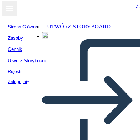
Za
UTWÓRZ STORYBOARD
Strona Główna
Zasoby
Cennik
Utwórz Storyboard
Rejestr
Zaloguj się