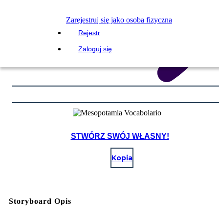
Zarejestruj się jako osoba fizyczna
Rejestr
Zaloguj się
STWÓRZ SWÓJ WŁASNY!
Kopia
Storyboard Opis