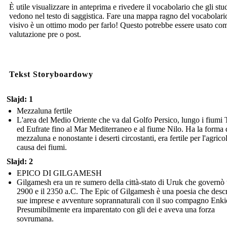
È utile visualizzare in anteprima e rivedere il vocabolario che gli stu
vedono nel testo di saggistica. Fare una mappa ragno del vocabolari
visivo è un ottimo modo per farlo! Questo potrebbe essere usato co
valutazione pre o post.
Tekst Storyboardowy
Slajd: 1
Mezzaluna fertile
L'area del Medio Oriente che va dal Golfo Persico, lungo i fiumi T
ed Eufrate fino al Mar Mediterraneo e al fiume Nilo. Ha la forma 
mezzaluna e nonostante i deserti circostanti, era fertile per l'agrico
causa dei fiumi.
Slajd: 2
EPICO DI GILGAMESH
Gilgamesh era un re sumero della città-stato di Uruk che governò t
2900 e il 2350 a.C. The Epic of Gilgamesh è una poesia che descr
sue imprese e avventure soprannaturali con il suo compagno Enki
Presumibilmente era imparentato con gli dei e aveva una forza
sovrumana.