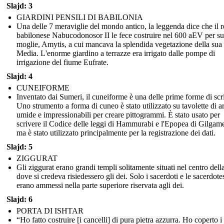
Slajd: 3
GIARDINI PENSILI DI BABILONIA
Una delle 7 meraviglie del mondo antico, la leggenda dice che il r
babilonese Nabucodonosor II le fece costruire nel 600 aEV per s
moglie, Amytis, a cui mancava la splendida vegetazione della sua 
Media. L'enorme giardino a terrazze era irrigato dalle pompe di
irrigazione del fiume Eufrate.
Slajd: 4
CUNEIFORME
Inventato dai Sumeri, il cuneiforme è una delle prime forme di scri
Uno strumento a forma di cuneo è stato utilizzato su tavolette di ar
umide e impressionabili per creare pittogrammi. È stato usato per
scrivere il Codice delle leggi di Hammurabi e l'Epopea di Gilgam
ma è stato utilizzato principalmente per la registrazione dei dati.
Slajd: 5
ZIGGURAT
Gli ziggurat erano grandi templi solitamente situati nel centro della
dove si credeva risiedessero gli dei. Solo i sacerdoti e le sacerdote
erano ammessi nella parte superiore riservata agli dei.
Slajd: 6
PORTA DI ISHTAR
“Ho fatto costruire [i cancelli] di pura pietra azzurra. Ho coperto i