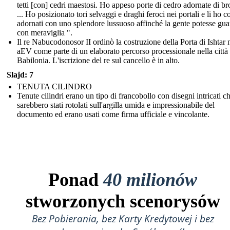
tetti [con] cedri maestosi. Ho appeso porte di cedro adornate di b
... Ho posizionato tori selvaggi e draghi feroci nei portali e li ho c
adornati con uno splendore lussuoso affinché la gente potesse gua
con meraviglia ".
Il re Nabucodonosor II ordinò la costruzione della Porta di Ishtar 
aEV come parte di un elaborato percorso processionale nella città 
Babilonia. L'iscrizione del re sul cancello è in alto.
Slajd: 7
TENUTA CILINDRO
Tenute cilindri erano un tipo di francobollo con disegni intricati c
sarebbero stati rotolati sull'argilla umida e impressionabile del
documento ed erano usati come firma ufficiale e vincolante.
Ponad
40 milionów
stworzonych scenorysów
Bez Pobierania, bez Karty Kredytowej i bez