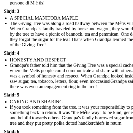
persone di M é tis!
Slajd: 3
A SPECIAL MANITOBA MAPLE
The Giving Tree was along a road halfway between the Métis vill
When Grandpa's family traveled by horse and wagon, they would
by the tree to have a picnic of bannock, tea and pemmican. One d
they forgot the sugar for the tea! That's when Grandpa learned th
of the Giving Tree!
Slajd: 4
HONESTY AND RESPECT
Grandpa's father told him that the Giving Tree was a special cach
where the Metis people could communicate and share with others.
was a symbol of honesty and respect. When Grandpa looked insi
saw sugar, tea, tobacco, letters, flour, even moccasins!Grandpa sa
there was even an engagement ring in the tree!
Slajd: 5
CARING AND SHARING
If you took something from the tree, it was your responsibility to 
something back in return. It was "the Métis way" to be kind, gen
and helpful towards others. Grandpa's family borrowed sugar fro
tree and they put pretty polka dotted handkerchiefs in return.
Slajd: 6