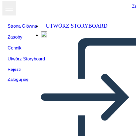
Za
UTWÓRZ STORYBOARD
Strona Główna
Zasoby
Cennik
Utwórz Storyboard
Rejestr
Zaloguj się
Metis Literature Connection