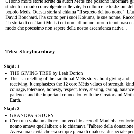
Ci sono molte storie scritte da autori Metis che possono informare gl
studenti in modo coinvolgente sulle vite, la cultura e le tradizioni del
popolo Metis. Questa storia si chiama "Il segreto del tuo nome". L'a
David Bouchard, l'ha scritto per i suoi Kokums, le sue nonne. Racc
"la storia di così tanti Metis i cui nomi di nonne furono tenuti nascost
modo che potessimo non sapere della nostra ascendenza nativa".
Tekst Storyboardowy
Slajd: 1
THE GIVING TREE by Leah Dorion
This is a retelling of the traditional Métis story about giving and
receiving. It emphasizes the 12 core Métis values of strength, kin
courage, tolerance, honesty, respect, love, sharing, caring, balance
patience, and the important connection with the Creator and Moth
Earth.
Slajd: 2
GRANDPA'S STORY
C'era una volta un albero: "un vecchio acero di Manitoba contort
nonno amava quell'albero e lo chiamava "l'albero della donazione
Aveva una cavità che era sempre piena di qualcosa di speciale per