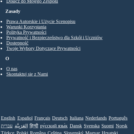
Dołącz do Mojego Zespołu
Zasady
Prawa Autorskie i Użycie Scenopisu
Warunki Korzystania
Polityka Prywatności
Prywatność i Bezpieczeństwo dla Szkół i Uczniów
Dostępność
Twoje Wybory Dotyczące Prywatności
O
O nas
Skontaktuj się z Nami
English
Español
Français
Deutsch
Italiana
Nederlands
Português
עברית
العَرَبِيَّة
हिन्दी
ру́сский язы́к
Dansk
Svenska
Suomi
Norsk
Türkçe
Polski
Româna
Ceština
Slovenský
Magyar
Hrvatski