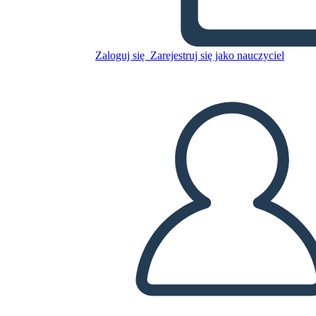
Skopiuj tę scenorys
Zaloguj się
Zarejestruj się jako nauczyciel
STWÓRZ SCENORYS
ODTWARZANIE POKAZU SLAJDÓW
PRZECZYTAJ MI