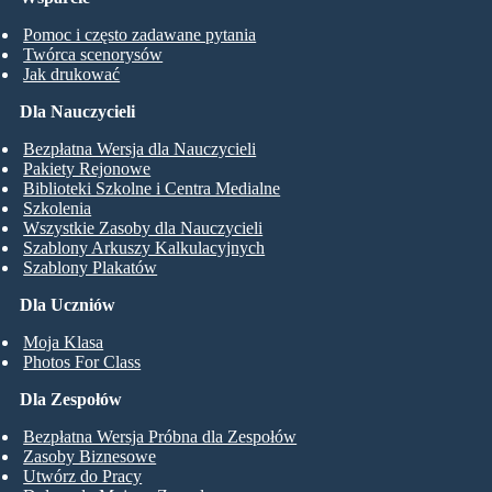
Pomoc i często zadawane pytania
Twórca scenorysów
Jak drukować
Dla Nauczycieli
Bezpłatna Wersja dla Nauczycieli
Pakiety Rejonowe
Biblioteki Szkolne i Centra Medialne
Szkolenia
Wszystkie Zasoby dla Nauczycieli
Szablony Arkuszy Kalkulacyjnych
Szablony Plakatów
Dla Uczniów
Moja Klasa
Photos For Class
Dla Zespołów
Bezpłatna Wersja Próbna dla Zespołów
Zasoby Biznesowe
Utwórz do Pracy