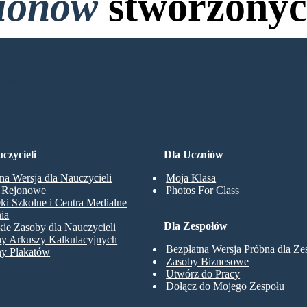
lionów
stworzonyc
Karty Kredytowej i bez Logo
BOARD
czycieli
Dla Uczniów
na Wersja dla Nauczycieli
Moja Klasa
y Rejonowe
Photos For Class
eki Szkolne i Centra Medialne
ia
Dla Zespołów
ie Zasoby dla Nauczycieli
ny Arkuszy Kalkulacyjnych
Bezpłatna Wersja Próbna dla Z
ny Plakatów
Zasoby Biznesowe
Utwórz do Pracy
Dołącz do Mojego Zespołu