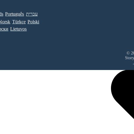
ds
Português
עברית
Norsk
Türkçe
Polski
рски
Lietuvos
© 20
Stor