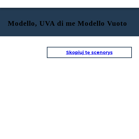
Modello, UVA di me Modello Vuoto
Skopiuj tę scenorys