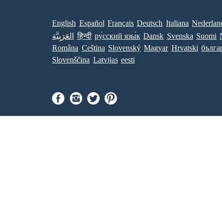
English
Español
Français
Deutsch
Italiana
Nederlan
العَرَبِيَّة
हिन्दी
ру́сский язы́к
Dansk
Svenska
Suomi
Româna
Ceština
Slovenský
Magyar
Hrvatski
бълга
Slovenščina
Latvijas
eesti