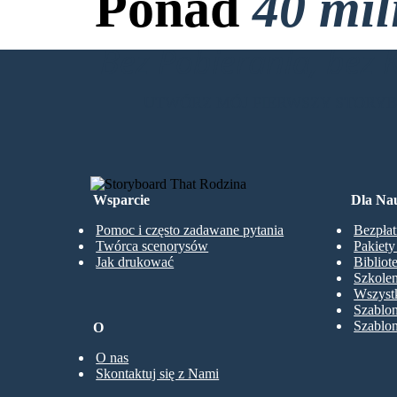
Ponad
40 mi
Bez Pobierania, bez 
UTWÓRZ MÓJ PIERWSZY STORY
Wsparcie
Dla Nau
Pomoc i często zadawane pytania
Bezpłat
Twórca scenorysów
Pakiet
Jak drukować
Bibliot
Szkolen
Wszystk
Szablo
Szablo
O
O nas
Skontaktuj się z Nami