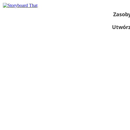
Zasob
Utwórz