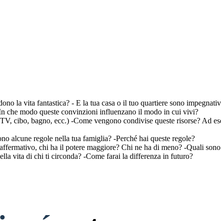
dono la vita fantastica? - E la tua casa o il tuo quartiere sono impegnativ
 -In che modo queste convinzioni influenzano il modo in cui vivi?
r, TV, cibo, bagno, ecc.) -Come vengono condivise queste risorse? Ad e
ono alcune regole nella tua famiglia? -Perché hai queste regole?
o affermativo, chi ha il potere maggiore? Chi ne ha di meno? -Quali sono 
ella vita di chi ti circonda? -Come farai la differenza in futuro?