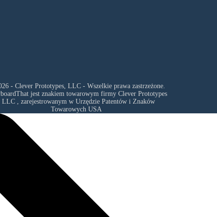
26 - Clever Prototypes, LLC - Wszelkie prawa zastrzeżone.
yboardThat jest znakiem towarowym firmy
Clever Prototypes
, LLC
, zarejestrowanym w Urzędzie Patentów i Znaków
Towarowych USA