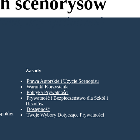
h scenorysów
wania, aby Spróbować!
Zasady
Prawa Autorskie i Użycie Scenopisu
Warunki Korzystania
Polityka Prywatności
Prywatność i Bezpieczeństwo dla Szkół i
Uczniów
Dostępność
espołów
Twoje Wybory Dotyczące Prywatności