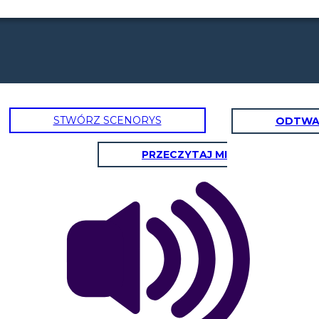
STWÓRZ SCENORYS
ODTWA
PRZECZYTAJ MI