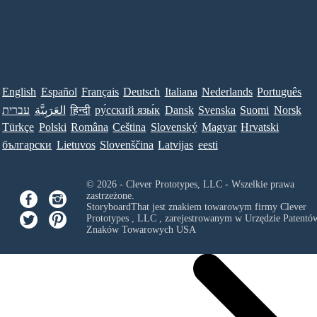
English
Español
Français
Deutsch
Italiana
Nederlands
Português
עברית
العَرَبِيَّة
हिन्दी
ру́сский язы́к
Dansk
Svenska
Suomi
Norsk
Türkçe
Polski
Româna
Ceština
Slovenský
Magyar
Hrvatski
български
Lietuvos
Slovenščina
Latvijas
eesti
© 2026 - Clever Prototypes, LLC - Wszelkie prawa
zastrzeżone.
StoryboardThat jest znakiem towarowym firmy
Clever
Prototypes , LLC
, zarejestrowanym w Urzędzie Patentów
Znaków Towarowych USA