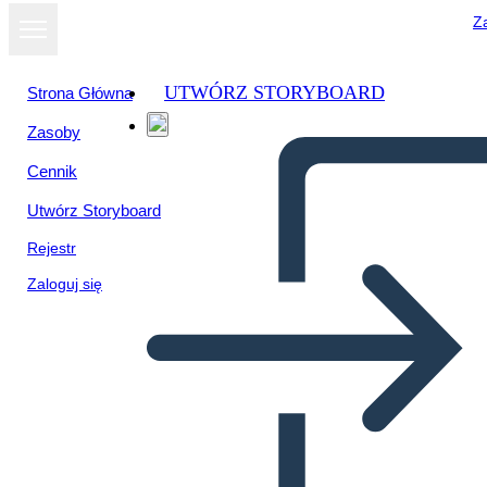
Za
UTWÓRZ STORYBOARD
Strona Główna
Zasoby
Cennik
Utwórz Storyboard
Rejestr
Zaloguj się