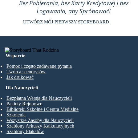
Bez Pobierania, bez Karty Kredytowej i bez
Logowania, aby Spróbować!
UTWÓRZ MÓJ PIERWSZY STORYBOARD
Wsparcie
Pomoc i często zadawane pytania
Twórca scenorysów
Jak drukować
Dla Nauczycieli
Bezpłatna Wersja dla Nauczycieli
Pakiety Rejonowe
Biblioteki Szkolne i Centra Medialne
Szkolenia
Wszystkie Zasoby dla Nauczycieli
Szablony Arkuszy Kalkulacyjnych
Szablony Plakatów