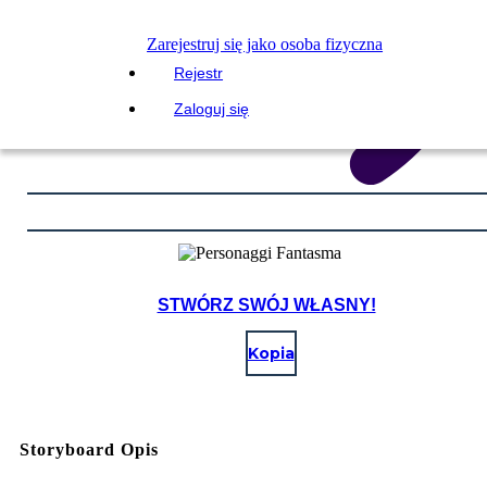
Zarejestruj się jako osoba fizyczna
Rejestr
Zaloguj się
STWÓRZ SWÓJ WŁASNY!
Kopia
Storyboard Opis