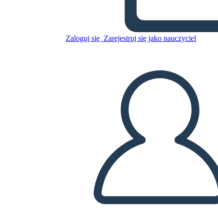
Personaggi Fantasma
Zaloguj się
Zarejestruj się jako nauczyciel
Skopiuj tę scenorys
STWÓRZ SCENORYS
ODTWARZANIE POKAZU SLAJDÓW
PRZECZYTAJ MI