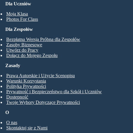
Dla Uczniów
Moja Klasa
Photos For Class
Dla Zespołów
Bezpłatna Wersja Próbna dla Zespołów
Zasoby Biznesowe
Utwórz do Pracy
Dołącz do Mojego Zespołu
Zasady
Prawa Autorskie i Użycie Scenopisu
Warunki Korzystania
Polityka Prywatności
Prywatność i Bezpieczeństwo dla Szkół i Uczniów
Dostępność
Twoje Wybory Dotyczące Prywatności
O
O nas
Skontaktuj się z Nami