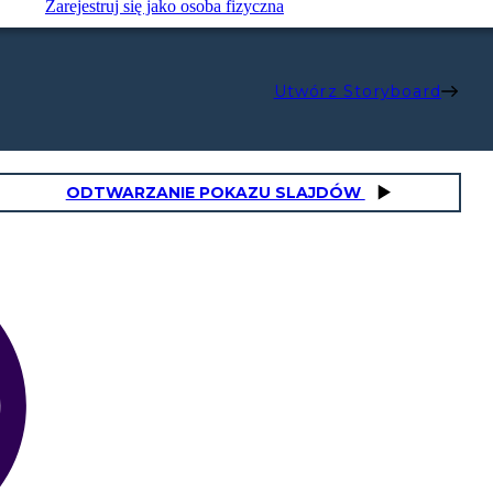
Zarejestruj się jako osoba fizyczna
Utwórz Storyboard
ODTWARZANIE POKAZU SLAJDÓW