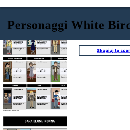
Personaggi White Bir
SARA BLUM / NONNA
MAMAN / ROSE BLUM
PAPA / MAX BLUM
Tratti fisici / caratteriali:
Tratti fisici / caratteriali:
Tratti fisici / caratteriali:
Come interagisce questo
Come interagisce questo
Come interagisce questo
personaggio con gli altri
personaggio con gli altri
personaggio con gli altri
personaggi principali?
personaggi principali?
personaggi principali?
Skopiuj tę sce
Quali sfide deve affrontare
What challenges does this
Quali sfide deve affrontare
questo personaggio?
character face?
questo personaggio?
TOURTEAU / JULIEN BEAUMIER
VIVIENNE BEAUMIER
JEAN-PAUL BEAUMIER
Tratti fisici / caratteriali:
Tratti fisici / caratteriali:
Tratti fisici / caratteriali:
Come interagisce questo
Come interagisce questo
Come interagisce questo
personaggio con gli altri
personaggio con gli altri
personaggio con gli altri
personaggi principali?
personaggi principali?
personaggi principali?
Quali sfide deve affrontare
Quali sfide deve affrontare
Quali sfide deve affrontare
questo personaggio?
questo personaggio?
questo personaggio?
I LA FLEURS
VINCENT
JULIAN
Tratti fisici / caratteriali:
Tratti fisici / caratteriali:
Tratti fisici / caratteriali:
Come interagisce questo
Come interagisce questo
Come interagisce questo
personaggio con gli altri
personaggio con gli altri
personaggio con gli altri
personaggi principali?
personaggi principali?
personaggi principali?
Quali sfide deve affrontare
Quali sfide deve affrontare
Quali sfide deve affrontare
questo personaggio?
questo personaggio?
questo personaggio?
Create your own at Storyboard That
SARA BLUM / NONNA
MAMAN / ROSE BLU