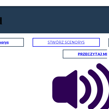
d
norys
STWÓRZ SCENORYS
PRZECZYTAJ MI
M
PAPA / MAX BLUM