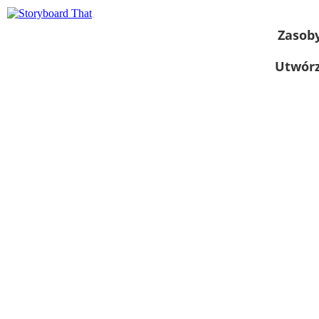
Zasob
Utwórz