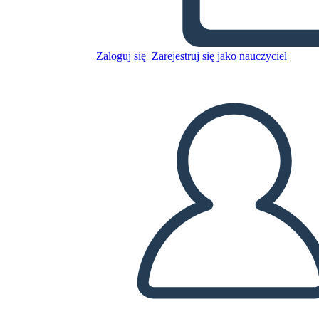
Anacoana
Zaloguj się
Zarejestruj się jako nauczyciel
Skopiuj tę scenorys
STWÓRZ SCENORYS
ODTWARZANIE POKAZU SLAJDÓW
PRZECZYTAJ MI