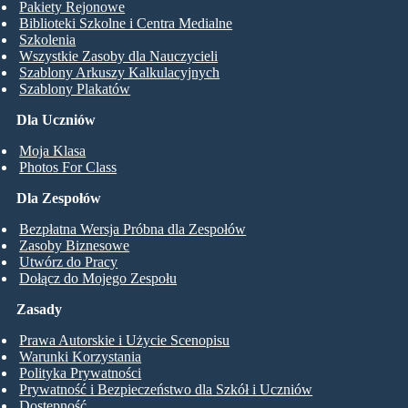
Pakiety Rejonowe
Biblioteki Szkolne i Centra Medialne
Szkolenia
Wszystkie Zasoby dla Nauczycieli
Szablony Arkuszy Kalkulacyjnych
Szablony Plakatów
Dla Uczniów
Moja Klasa
Photos For Class
Dla Zespołów
Bezpłatna Wersja Próbna dla Zespołów
Zasoby Biznesowe
Utwórz do Pracy
Dołącz do Mojego Zespołu
Zasady
Prawa Autorskie i Użycie Scenopisu
Warunki Korzystania
Polityka Prywatności
Prywatność i Bezpieczeństwo dla Szkół i Uczniów
Dostępność