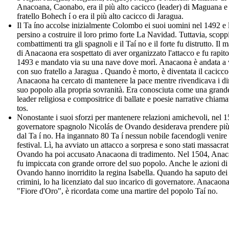
Anacoana, Caonabo, era il più alto cacicco (leader) di Maguana e
fratello Bohech í o era il più alto cacicco di Jaragua.
Il Ta íno accolse inizialmente Colombo ei suoi uomini nel 1492 e l
persino a costruire il loro primo forte La Navidad. Tuttavia, scop
combattimenti tra gli spagnoli e il Taí no e il forte fu distrutto. Il m
di Anacaona era sospettato di aver organizzato l'attacco e fu rapito
1493 e mandato via su una nave dove morì. Anacaona è andata a 
con suo fratello a Jaragua . Quando è morto, è diventata il cacicco
Anacaona ha cercato di mantenere la pace mentre rivendicava i diri
suo popolo alla propria sovranità. Era conosciuta come una grand
leader religiosa e compositrice di ballate e poesie narrative chiamat
tos.
Nonostante i suoi sforzi per mantenere relazioni amichevoli, nel 15
governatore spagnolo Nicolás de Ovando desiderava prendere più
dal Ta í no. Ha ingannato 80 Ta í nessun nobile facendogli venire
festival. Lì, ha avviato un attacco a sorpresa e sono stati massacrat
Ovando ha poi accusato Anacaona di tradimento. Nel 1504, Ana
fu impiccata con grande orrore del suo popolo. Anche le azioni di
Ovando hanno inorridito la regina Isabella. Quando ha saputo dei
crimini, lo ha licenziato dal suo incarico di governatore. Anacaona
"Fiore d'Oro", è ricordata come una martire del popolo Taí no.