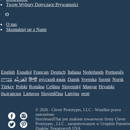
Twoje Wybory Dotyczące Prywatności
O
O nas
Skontaktuj się z Nami
English
Español
Français
Deutsch
Italiana
Nederlands
Português
עברית
العَرَبِيَّة
हिन्दी
ру́сский язы́к
Dansk
Svenska
Suomi
Norsk
Türkçe
Polski
Româna
Ceština
Slovenský
Magyar
Hrvatski
български
Lietuvos
Slovenščina
Latvijas
eesti
© 2026 - Clever Prototypes, LLC - Wszelkie prawa
zastrzeżone.
StoryboardThat jest znakiem towarowym firmy
Clever
Prototypes , LLC
, zarejestrowanym w Urzędzie Patentów
Znaków Towarowych USA