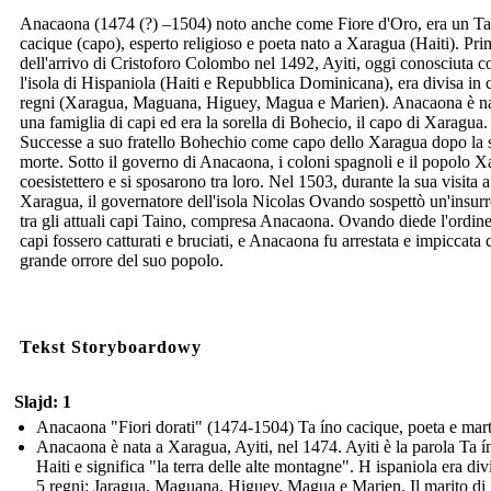
Anacaona (1474 (?) –1504) noto anche come Fiore d'Oro, era un Ta
cacique (capo), esperto religioso e poeta nato a Xaragua (Haiti). Pri
dell'arrivo di Cristoforo Colombo nel 1492, Ayiti, oggi conosciuta 
l'isola di Hispaniola (Haiti e Repubblica Dominicana), era divisa in 
regni (Xaragua, Maguana, Higuey, Magua e Marien). Anacaona è na
una famiglia di capi ed era la sorella di Bohecio, il capo di Xaragua.
Successe a suo fratello Bohechio come capo dello Xaragua dopo la 
morte. Sotto il governo di Anacaona, i coloni spagnoli e il popolo 
coesistettero e si sposarono tra loro. Nel 1503, durante la sua visita a
Xaragua, il governatore dell'isola Nicolas Ovando sospettò un'insur
tra gli attuali capi Taino, compresa Anacaona. Ovando diede l'ordine
capi fossero catturati e bruciati, e Anacaona fu arrestata e impiccata 
grande orrore del suo popolo.
Tekst Storyboardowy
Slajd: 1
Anacaona "Fiori dorati" (1474-1504) Ta íno cacique, poeta e mart
Anacaona è nata a Xaragua, Ayiti, nel 1474. Ayiti è la parola Ta í
Haiti e significa "la terra delle alte montagne". H ispaniola era div
5 regni: Jaragua, Maguana, Higuey, Magua e Marien. Il marito di