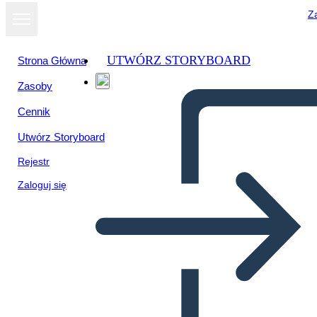
Za
UTWÓRZ STORYBOARD
Strona Główna
Zasoby
Cennik
Utwórz Storyboard
Rejestr
Zaloguj się
Popoli Indigeni Caraibici: