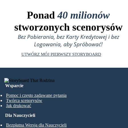
Ponad
40 milionów
stworzonych scenorysów
Bez Pobierania, bez Karty Kredytowej i bez
Logowania, aby Spróbować!
UTWÓRZ MÓJ PIERWSZY STORYBOARD
Wsparcie
Pomoc i często zadawane pytania
Twórca scenorysów
Jak drukować
Dla Nauczycieli
Bezpłatna Wersja dla Nauczycieli