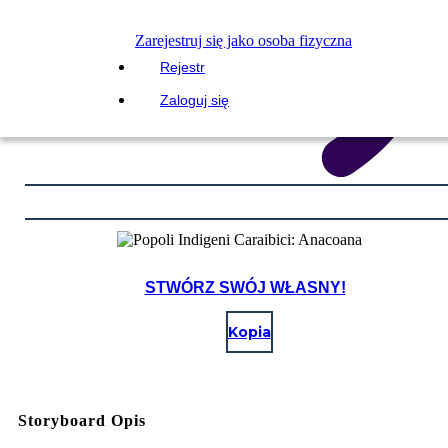
Zarejestruj się jako osoba fizyczna
Rejestr
Zaloguj się
STWÓRZ SWÓJ WŁASNY!
Kopia
Storyboard Opis