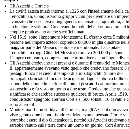
Gli Aztechi e Cort é s
La civiltà azteca iniziò intorno al 1325 con l'insediamento della ca
Tenochtitlan. Conquistarono gruppi vicini per diventare un imper
avanzato che eccelleva in ingegneria, matematica, agricoltura, arte
architettura e scrittura. Credevano in molti dei e li onoravano nei l
templi e praticavano anche sacrifici umani.
Nel 1519, sotto l'imperatore Montezuma II, c'erano circa 5 milioni
persone nell'impero azteco, coprendo 80.000 miglia quadrate nell
maggior parte del Messico centrale e meridionale. La capitale
Tenochtitlan (oggi Città del Messico) contava 200.000 persone.
L'impero era vario, comprese molte tribù diverse con lingue diver
Gli Aztechi credevano nei presagi e durante il regno del re Mont
II, apparentemente avevano visto quello che credevano fossero 8 c
presagi: fuoco nel cielo, il tempio di Huitzilopochtli (il loro dio
principale) bruciato, fuoco sulle acque, un lago sembrava bollire , 
suono delle donne in lacrime di notte, i pescatori catturarono un a
sconosciuto e fu visto un uomo a due teste. Credevano che questo
significasse che sarebbe successo qualcosa di brutto. Aprile 1519, 
conquistador spagnolo Hernan Cort é s, 500 soldati, 16 cavalli e 
sono atterrati!
Montezuma II non si fidava di Cort e s, ma gli Aztechi non aveva
visto gente come i conquistadores. Montezuma pensato Cort e s
potrebbe essere il dio Quetzalcoatl, perché gli Aztechi credevano 
sarebbe venuto sulla terra come un uomo un giorno. Cort é arrivat