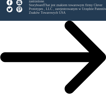
zastrzeżone.
StoryboardThat jest znakiem towarowym firmy
Clever
Prototypes , LLC
, zarejestrowanym w Urzędzie Patentów
Znaków Towarowych USA