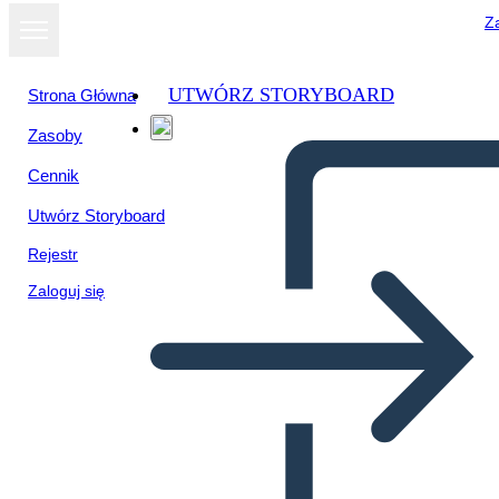
Za
UTWÓRZ STORYBOARD
Strona Główna
Zasoby
Cennik
Utwórz Storyboard
Rejestr
Zaloguj się
Poster Azteco