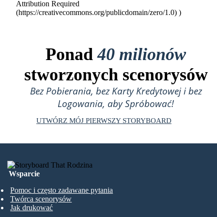
Attribution Required
(https://creativecommons.org/publicdomain/zero/1.0) )
Ponad
40 milionów
stworzonych scenorysów
Bez Pobierania, bez Karty Kredytowej i bez
Logowania, aby Spróbować!
UTWÓRZ MÓJ PIERWSZY STORYBOARD
Wsparcie
Pomoc i często zadawane pytania
Twórca scenorysów
Jak drukować