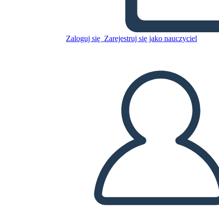
Skopiuj tę scenorys
Zaloguj się
Zarejestruj się jako nauczyciel
STWÓRZ SCENORYS
ODTWARZANIE POKAZU SLAJDÓW
PRZECZYTAJ MI