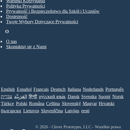
Warunki Korzystania
Polityka Prywatności
Prywatność i Bezpieczeństwo dla Szkół i Uczniów
Dostępność
Twoje Wybory Dotyczące Prywatności
O
O nas
Skontaktuj się z Nami
English
Español
Français
Deutsch
Italiana
Nederlands
Português
עברית
العَرَبِيَّة
हिन्दी
ру́сский язы́к
Dansk
Svenska
Suomi
Norsk
Türkçe
Polski
Româna
Ceština
Slovenský
Magyar
Hrvatski
български
Lietuvos
Slovenščina
Latvijas
eesti
© 2026 - Clever Prototypes, LLC - Wszelkie prawa