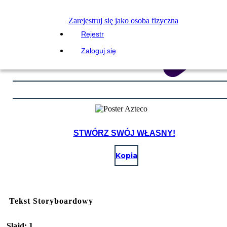
Zarejestruj się jako osoba fizyczna
Rejestr
Zaloguj się
STWÓRZ SWÓJ WŁASNY!
Kopia
Tekst Storyboardowy
Slajd: 1