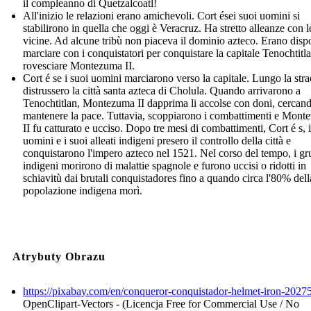
il compleanno di Quetzalcoatl!
All'inizio le relazioni erano amichevoli. Cort ései suoi uomini si
stabilirono in quella che oggi è Veracruz. Ha stretto alleanze con l
vicine. Ad alcune tribù non piaceva il dominio azteco. Erano dispo
marciare con i conquistatori per conquistare la capitale Tenochtitl
rovesciare Montezuma II.
Cort é se i suoi uomini marciarono verso la capitale. Lungo la str
distrussero la città santa azteca di Cholula. Quando arrivarono a
Tenochtitlan, Montezuma II dapprima li accolse con doni, cercand
mantenere la pace. Tuttavia, scoppiarono i combattimenti e Mon
II fu catturato e ucciso. Dopo tre mesi di combattimenti, Cort é s, i
uomini e i suoi alleati indigeni presero il controllo della città e
conquistarono l'impero azteco nel 1521. Nel corso del tempo, i gr
indigeni morirono di malattie spagnole e furono uccisi o ridotti in
schiavitù dai brutali conquistadores fino a quando circa l'80% dell
popolazione indigena morì.
Atrybuty Obrazu
https://pixabay.com/en/conqueror-conquistador-helmet-iron-2027
OpenClipart-Vectors - (Licencja Free for Commercial Use / No