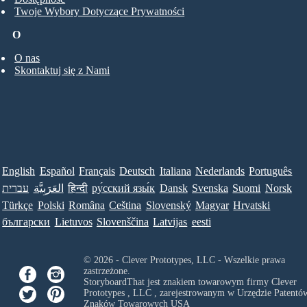
Twoje Wybory Dotyczące Prywatności
O
O nas
Skontaktuj się z Nami
English
Español
Français
Deutsch
Italiana
Nederlands
Português
עברית
العَرَبِيَّة
हिन्दी
ру́сский язы́к
Dansk
Svenska
Suomi
Norsk
Türkçe
Polski
Româna
Ceština
Slovenský
Magyar
Hrvatski
български
Lietuvos
Slovenščina
Latvijas
eesti
© 2026 - Clever Prototypes, LLC - Wszelkie prawa
zastrzeżone.
StoryboardThat jest znakiem towarowym firmy
Clever
Prototypes , LLC
, zarejestrowanym w Urzędzie Patentów
Znaków Towarowych USA