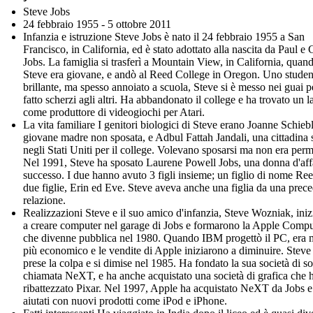
Steve Jobs
24 febbraio 1955 - 5 ottobre 2011
Infanzia e istruzione Steve Jobs è nato il 24 febbraio 1955 a San
Francisco, in California, ed è stato adottato alla nascita da Paul e 
Jobs. La famiglia si trasferì a Mountain View, in California, quan
Steve era giovane, e andò al Reed College in Oregon. Uno studen
brillante, ma spesso annoiato a scuola, Steve si è messo nei guai p
fatto scherzi agli altri. Ha abbandonato il college e ha trovato un 
come produttore di videogiochi per Atari.
La vita familiare I genitori biologici di Steve erano Joanne Schieb
giovane madre non sposata, e Adbul Fattah Jandali, una cittadina 
negli Stati Uniti per il college. Volevano sposarsi ma non era per
Nel 1991, Steve ha sposato Laurene Powell Jobs, una donna d'affa
successo. I due hanno avuto 3 figli insieme; un figlio di nome Re
due figlie, Erin ed Eve. Steve aveva anche una figlia da una prec
relazione.
Realizzazioni Steve e il suo amico d'infanzia, Steve Wozniak, ini
a creare computer nel garage di Jobs e formarono la Apple Compu
che divenne pubblica nel 1980. Quando IBM progettò il PC, era 
più economico e le vendite di Apple iniziarono a diminuire. Steve
prese la colpa e si dimise nel 1985. Ha fondato la sua società di s
chiamata NeXT, e ha anche acquistato una società di grafica che 
ribattezzato Pixar. Nel 1997, Apple ha acquistato NeXT da Jobs e 
aiutati con nuovi prodotti come iPod e iPhone.