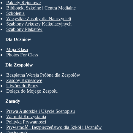
Pakiety Rejonowe
Biblioteki Szkolne i Centra Medialne
Szkolenia
Wszystkie Zasoby dla Nauczycieli
Szablony Arkuszy Kalkulacyjnych
Szablony Plakatów
Dla Uczniów
Moja Klasa
Photos For Class
Dla Zespołów
Bezpłatna Wersja Próbna dla Zespołów
Zasoby Biznesowe
Utwórz do Pracy
Dołącz do Mojego Zespołu
Zasady
Prawa Autorskie i Użycie Scenopisu
Warunki Korzystania
Polityka Prywatności
Prywatność i Bezpieczeństwo dla Szkół i Uczniów
Dostępność