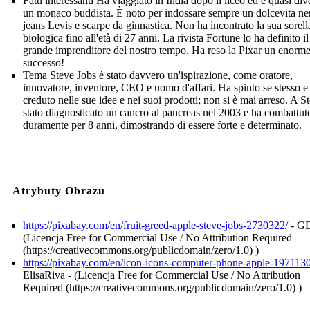
Fatti interessanti Ha viaggiato in India dopo il liceo ed è quasi div
un monaco buddista. È noto per indossare sempre un dolcevita ne
jeans Levis e scarpe da ginnastica. Non ha incontrato la sua sorell
biologica fino all'età di 27 anni. La rivista Fortune lo ha definito il
grande imprenditore del nostro tempo. Ha reso la Pixar un enorm
successo!
Tema Steve Jobs è stato davvero un'ispirazione, come oratore,
innovatore, inventore, CEO e uomo d'affari. Ha spinto se stesso e
creduto nelle sue idee e nei suoi prodotti; non si è mai arreso. A S
stato diagnosticato un cancro al pancreas nel 2003 e ha combattut
duramente per 8 anni, dimostrando di essere forte e determinato.
Atrybuty Obrazu
https://pixabay.com/en/fruit-greed-apple-steve-jobs-2730322/
- GD
(Licencja Free for Commercial Use / No Attribution Required
(https://creativecommons.org/publicdomain/zero/1.0) )
https://pixabay.com/en/icon-icons-computer-phone-apple-1971130
ElisaRiva - (Licencja Free for Commercial Use / No Attribution
Required (https://creativecommons.org/publicdomain/zero/1.0) )