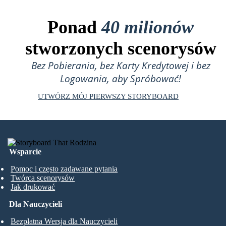
Ponad
40 milionów
stworzonych scenorysów
Bez Pobierania, bez Karty Kredytowej i bez
Logowania, aby Spróbować!
UTWÓRZ MÓJ PIERWSZY STORYBOARD
Wsparcie
Pomoc i często zadawane pytania
Twórca scenorysów
Jak drukować
Dla Nauczycieli
Bezpłatna Wersja dla Nauczycieli