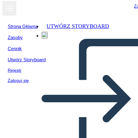
Za
UTWÓRZ STORYBOARD
Strona Główna
Zasoby
Cennik
Utwórz Storyboard
Rejestr
Zaloguj się
Poster di Biografia