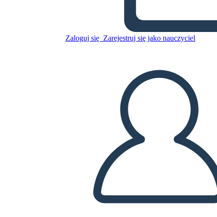
Skopiuj tę scenorys
Zaloguj się
Zarejestruj się jako nauczyciel
STWÓRZ SCENORYS
ODTWARZANIE POKAZU SLAJDÓW
PRZECZYTAJ MI