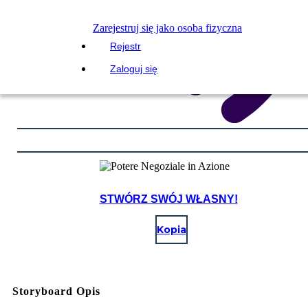
Zarejestruj się jako osoba fizyczna
Rejestr
Zaloguj się
STWÓRZ SWÓJ WŁASNY!
Kopia
Storyboard Opis