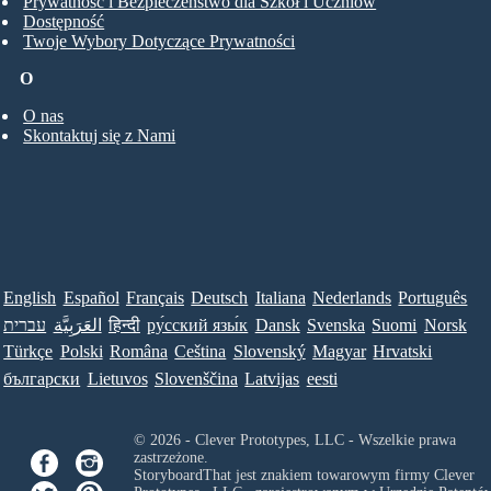
Prywatność i Bezpieczeństwo dla Szkół i Uczniów
Dostępność
Twoje Wybory Dotyczące Prywatności
O
O nas
Skontaktuj się z Nami
English
Español
Français
Deutsch
Italiana
Nederlands
Português
עברית
العَرَبِيَّة
हिन्दी
ру́сский язы́к
Dansk
Svenska
Suomi
Norsk
Türkçe
Polski
Româna
Ceština
Slovenský
Magyar
Hrvatski
български
Lietuvos
Slovenščina
Latvijas
eesti
© 2026 - Clever Prototypes, LLC - Wszelkie prawa
zastrzeżone.
StoryboardThat jest znakiem towarowym firmy
Clever