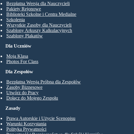
Bezpłatna Wersja dla Nauczycieli
Pakiety Rejonowe
Biblioteki Szkolne i Centra Medialne
Szkolenia
Wszystkie Zasoby dla Nauczycieli
Szablony Arkuszy Kalkulacyjnych
Szablony Plakatów
Dla Uczniów
Moja Klasa
Photos For Class
Dla Zespołów
Bezpłatna Wersja Próbna dla Zespołów
Zasoby Biznesowe
Utwórz do Pracy
Dołącz do Mojego Zespołu
Zasady
Prawa Autorskie i Użycie Scenopisu
Warunki Korzystania
Polityka Prywatności