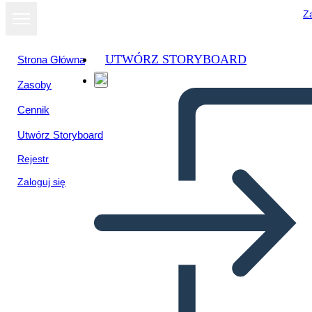
Za
UTWÓRZ STORYBOARD
Strona Główna
Zasoby
Cennik
Utwórz Storyboard
Rejestr
Zaloguj się