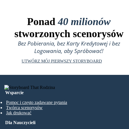
Ponad
40 milionów
stworzonych scenorysów
Bez Pobierania, bez Karty Kredytowej i bez
Logowania, aby Spróbować!
UTWÓRZ MÓJ PIERWSZY STORYBOARD
Wsparcie
Pomoc i często zadawane pytania
Twórca scenorysów
Jak drukować
Dla Nauczycieli