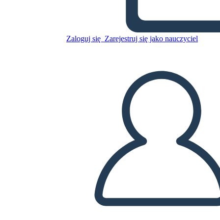
Potere Negoziale in Azione
Zaloguj się
Zarejestruj się jako nauczyciel
Skopiuj tę scenorys
STWÓRZ SCENORYS
ODTWARZANIE POKAZU SLAJDÓW
PRZECZYTAJ MI