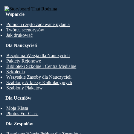
Wsparcie
Pomoc i często zadawane pytania
Twórca scenorysów
Jak drukować
Dla Nauczycieli
Bezpłatna Wersja dla Nauczycieli
Pakiety Rejonowe
Biblioteki Szkolne i Centra Medialne
Szkolenia
Wszystkie Zasoby dla Nauczycieli
Szablony Arkuszy Kalkulacyjnych
Szablony Plakatów
Dla Uczniów
Moja Klasa
Photos For Class
Dla Zespołów
Bezpłatna Wersja Próbna dla Zespołów