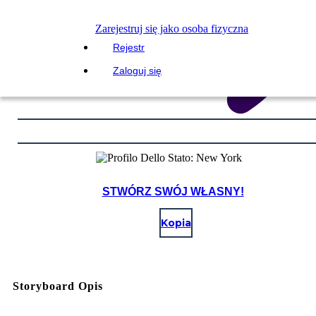
Zarejestruj się jako osoba fizyczna
Rejestr
Zaloguj się
STWÓRZ SWÓJ WŁASNY!
Kopia
Storyboard Opis