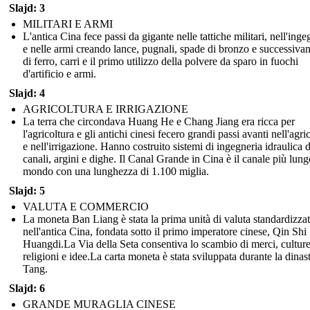
Slajd: 3
MILITARI E ARMI
L'antica Cina fece passi da gigante nelle tattiche militari, nell'inge
e nelle armi creando lance, pugnali, spade di bronzo e successiva
di ferro, carri e il primo utilizzo della polvere da sparo in fuochi
d'artificio e armi.
Slajd: 4
AGRICOLTURA E IRRIGAZIONE
La terra che circondava Huang He e Chang Jiang era ricca per
l'agricoltura e gli antichi cinesi fecero grandi passi avanti nell'agri
e nell'irrigazione. Hanno costruito sistemi di ingegneria idraulica d
canali, argini e dighe. Il Canal Grande in Cina è il canale più lung
mondo con una lunghezza di 1.100 miglia.
Slajd: 5
VALUTA E COMMERCIO
La moneta Ban Liang è stata la prima unità di valuta standardizza
nell'antica Cina, fondata sotto il primo imperatore cinese, Qin Shi
Huangdi.La Via della Seta consentiva lo scambio di merci, culture
religioni e idee.La carta moneta è stata sviluppata durante la dinast
Tang.
Slajd: 6
GRANDE MURAGLIA CINESE