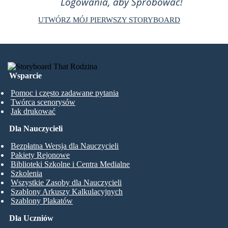
Logowania, aby Spróbować!
UTWÓRZ MÓJ PIERWSZY STORYBOARD
Wsparcie
Pomoc i często zadawane pytania
Twórca scenorysów
Jak drukować
Dla Nauczycieli
Bezpłatna Wersja dla Nauczycieli
Pakiety Rejonowe
Biblioteki Szkolne i Centra Medialne
Szkolenia
Wszystkie Zasoby dla Nauczycieli
Szablony Arkuszy Kalkulacyjnych
Szablony Plakatów
Dla Uczniów