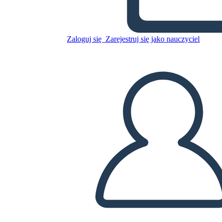
Risultati Dell'antica Cina
Zaloguj się
Zarejestruj się jako nauczyciel
Skopiuj tę scenorys
STWÓRZ SCENORYS
ODTWARZANIE POKAZU SLAJDÓW
PRZECZYTAJ MI