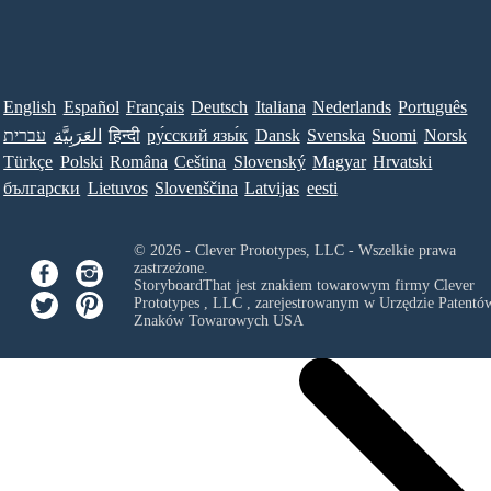
English
Español
Français
Deutsch
Italiana
Nederlands
Português
עברית
العَرَبِيَّة
हिन्दी
ру́сский язы́к
Dansk
Svenska
Suomi
Norsk
Türkçe
Polski
Româna
Ceština
Slovenský
Magyar
Hrvatski
български
Lietuvos
Slovenščina
Latvijas
eesti
© 2026 - Clever Prototypes, LLC - Wszelkie prawa
zastrzeżone.
StoryboardThat jest znakiem towarowym firmy
Clever
Prototypes , LLC
, zarejestrowanym w Urzędzie Patentów
Znaków Towarowych USA