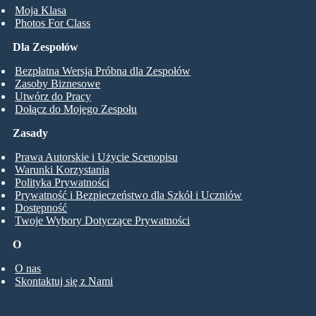
Moja Klasa
Photos For Class
Dla Zespołów
Bezpłatna Wersja Próbna dla Zespołów
Zasoby Biznesowe
Utwórz do Pracy
Dołącz do Mojego Zespołu
Zasady
Prawa Autorskie i Użycie Scenopisu
Warunki Korzystania
Polityka Prywatności
Prywatność i Bezpieczeństwo dla Szkół i Uczniów
Dostępność
Twoje Wybory Dotyczące Prywatności
O
O nas
Skontaktuj się z Nami