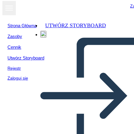
Za
UTWÓRZ STORYBOARD
Strona Główna
Zasoby
Cennik
Utwórz Storyboard
Rejestr
Zaloguj się