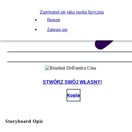
Zarejestruj się jako osoba fizyczna
Rejestr
Zaloguj się
STWÓRZ SWÓJ WŁASNY!
Kopia
Storyboard Opis