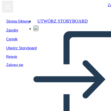
Za
UTWÓRZ STORYBOARD
Strona Główna
Zasoby
Cennik
Utwórz Storyboard
Rejestr
Zaloguj się