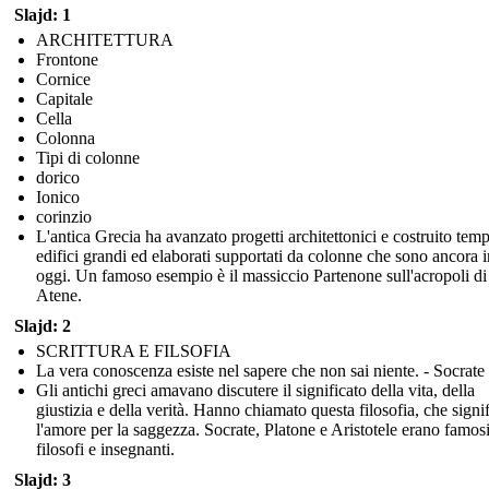
Slajd: 1
ARCHITETTURA
Frontone
Cornice
Capitale
Cella
Colonna
Tipi di colonne
dorico
Ionico
corinzio
L'antica Grecia ha avanzato progetti architettonici e costruito temp
edifici grandi ed elaborati supportati da colonne che sono ancora 
oggi. Un famoso esempio è il massiccio Partenone sull'acropoli di
Atene.
Slajd: 2
SCRITTURA E FILSOFIA
La vera conoscenza esiste nel sapere che non sai niente. - Socrate
Gli antichi greci amavano discutere il significato della vita, della
giustizia e della verità. Hanno chiamato questa filosofia, che signi
l'amore per la saggezza. Socrate, Platone e Aristotele erano famos
filosofi e insegnanti.
Slajd: 3