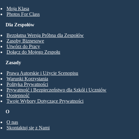
Moja Klasa
Photos For Class
Dla Zespołów
Bezpłatna Wersja Próbna dla Zespołów
Zasoby Biznesowe
Utwórz do Pracy
Dołącz do Mojego Zespołu
Zasady
Prawa Autorskie i Użycie Scenopisu
Warunki Korzystania
Polityka Prywatności
Prywatność i Bezpieczeństwo dla Szkół i Uczniów
Dostępność
Twoje Wybory Dotyczące Prywatności
O
O nas
Skontaktuj się z Nami