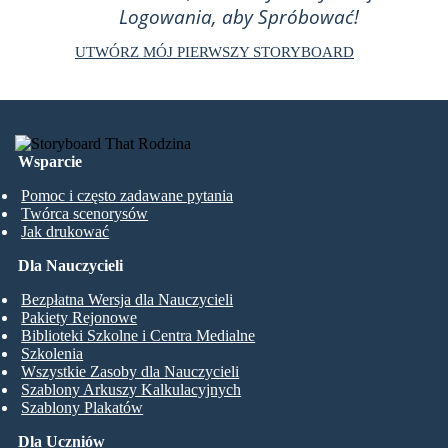
Logowania, aby Spróbować!
UTWÓRZ MÓJ PIERWSZY STORYBOARD
Wsparcie
Pomoc i często zadawane pytania
Twórca scenorysów
Jak drukować
Dla Nauczycieli
Bezpłatna Wersja dla Nauczycieli
Pakiety Rejonowe
Biblioteki Szkolne i Centra Medialne
Szkolenia
Wszystkie Zasoby dla Nauczycieli
Szablony Arkuszy Kalkulacyjnych
Szablony Plakatów
Dla Uczniów