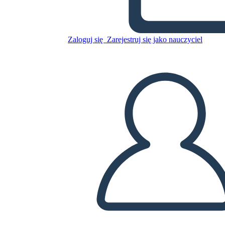
Risultati Dell'antica Grecia
Zaloguj się
Zarejestruj się jako nauczyciel
Skopiuj tę scenorys
STWÓRZ SCENORYS
ODTWARZANIE POKAZU SLAJDÓW
PRZECZYTAJ MI