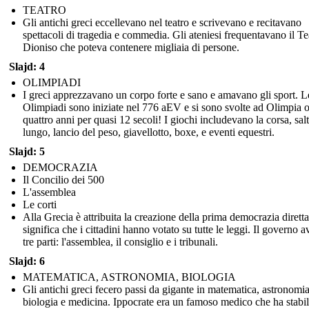
TEATRO
Gli antichi greci eccellevano nel teatro e scrivevano e recitavano
spettacoli di tragedia e commedia. Gli ateniesi frequentavano il Te
Dioniso che poteva contenere migliaia di persone.
Slajd: 4
OLIMPIADI
I greci apprezzavano un corpo forte e sano e amavano gli sport. L
Olimpiadi sono iniziate nel 776 aEV e si sono svolte ad Olimpia 
quattro anni per quasi 12 secoli! I giochi includevano la corsa, sal
lungo, lancio del peso, giavellotto, boxe, e eventi equestri.
Slajd: 5
DEMOCRAZIA
Il Concilio dei 500
L'assemblea
Le corti
Alla Grecia è attribuita la creazione della prima democrazia diretta,
significa che i cittadini hanno votato su tutte le leggi. Il governo 
tre parti: l'assemblea, il consiglio e i tribunali.
Slajd: 6
MATEMATICA, ASTRONOMIA, BIOLOGIA
Gli antichi greci fecero passi da gigante in matematica, astronomia
biologia e medicina. Ippocrate era un famoso medico che ha stabili