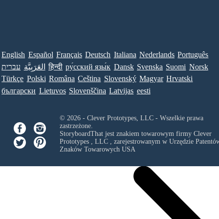
English
Español
Français
Deutsch
Italiana
Nederlands
Português
עברית
العَرَبِيَّة
हिन्दी
ру́сский язы́к
Dansk
Svenska
Suomi
Norsk
Türkçe
Polski
Româna
Ceština
Slovenský
Magyar
Hrvatski
български
Lietuvos
Slovenščina
Latvijas
eesti
© 2026 - Clever Prototypes, LLC - Wszelkie prawa
zastrzeżone.
StoryboardThat jest znakiem towarowym firmy
Clever
Prototypes , LLC
, zarejestrowanym w Urzędzie Patentów
Znaków Towarowych USA