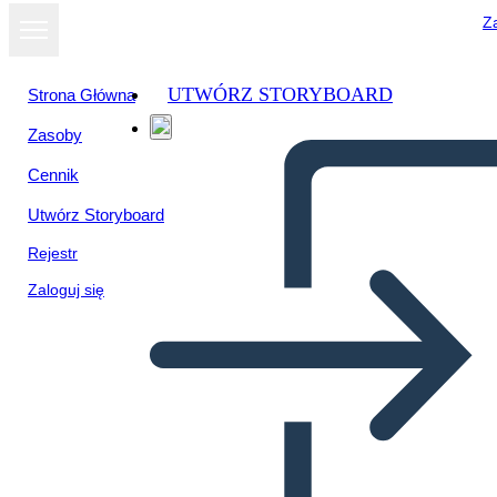
Za
UTWÓRZ STORYBOARD
Strona Główna
Zasoby
Cennik
Utwórz Storyboard
Rejestr
Zaloguj się
Rivoluzione Americana, A.