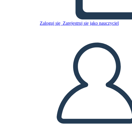
Hamilton
Zaloguj się
Zarejestruj się jako nauczyciel
Skopiuj tę scenorys
STWÓRZ SCENORYS
ODTWARZANIE POKAZU SLAJDÓW
PRZECZYTAJ MI