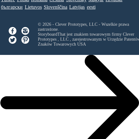
български
Lietuvos
Slovenščina
Latvijas
eesti
© 2026 - Clever Prototypes, LLC - Wszelkie prawa
zastrzeżone.
StoryboardThat jest znakiem towarowym firmy
Clever
Prototypes , LLC
, zarejestrowanym w Urzędzie Patentów
Znaków Towarowych USA