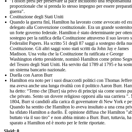
"I dolori presi per preservare la pace includono una responsabilità
proporzionale che si prenda lo stesso impegno per essere preparati
guerra".
Costituzione degli Stati Uniti
Quando la guerra finì, Hamilton ha lavorato come avvocato ed er
delegato alla Convenzione costituzionale. Era un grande sostenito
un forte governo federale. Hamilton è stato determinante per ottene
sostegno per la ratifica della Costituzione attraverso il suo lavoro 
Federalist Papers. Ha scritto 51 degli 87 saggi a sostegno della n
Costituzione. Gli altri saggi sono stati scritti da John Jay e James
Madison. Una volta che la Costituzione fu ratificata e George
Washington eletto presidente, nominò Hamilton come primo Segre
del Tesoro degli Stati Uniti. Ha servito dal 1789 al 1795 e ha sost
un sistema bancario nazionale.
Duella con Aaron Burr
Hamilton era noto per i suoi disaccordi politici con Thomas Jeffer
ma aveva anche una lunga rivalità con il politico Aaron Burr. Ham
ha detto: “Temo che [Burr] sia privo di principi sia come uomo p
che privato. Sento un dovere religioso opporsi alla sua carriera ".
1804, Burr si candidò alla carica di governatore di New York e pe
Quando ha sentito che Hamilton lo aveva insultato a una cena priv
ha sfidato Hamilton a duello. È opinione diffusa che Hamilton "a
buttato via il suo tiro" e non abbia mirato a Burr. Burr, tuttavia, ha
sparato a Hamilton ed è morto per le ferite riportate.
Slajd: 0