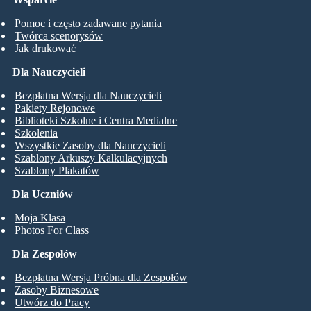
Pomoc i często zadawane pytania
Twórca scenorysów
Jak drukować
Dla Nauczycieli
Bezpłatna Wersja dla Nauczycieli
Pakiety Rejonowe
Biblioteki Szkolne i Centra Medialne
Szkolenia
Wszystkie Zasoby dla Nauczycieli
Szablony Arkuszy Kalkulacyjnych
Szablony Plakatów
Dla Uczniów
Moja Klasa
Photos For Class
Dla Zespołów
Bezpłatna Wersja Próbna dla Zespołów
Zasoby Biznesowe
Utwórz do Pracy