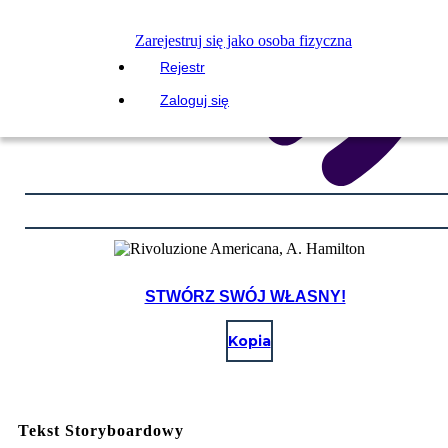
Zarejestruj się jako osoba fizyczna
Rejestr
Zaloguj się
STWÓRZ SWÓJ WŁASNY!
Kopia
Tekst Storyboardowy