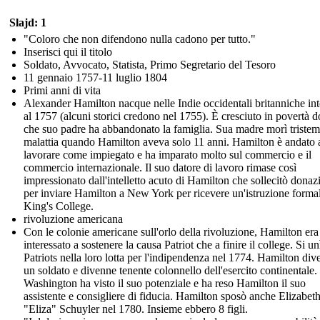
Slajd: 1
"Coloro che non difendono nulla cadono per tutto."
Inserisci qui il titolo
Soldato, Avvocato, Statista, Primo Segretario del Tesoro
11 gennaio 1757-11 luglio 1804
Primi anni di vita
Alexander Hamilton nacque nelle Indie occidentali britanniche in
al 1757 (alcuni storici credono nel 1755). È cresciuto in povertà 
che suo padre ha abbandonato la famiglia. Sua madre morì tristem
malattia quando Hamilton aveva solo 11 anni. Hamilton è andato 
lavorare come impiegato e ha imparato molto sul commercio e il
commercio internazionale. Il suo datore di lavoro rimase così
impressionato dall'intelletto acuto di Hamilton che sollecitò donaz
per inviare Hamilton a New York per ricevere un'istruzione formal
King's College.
rivoluzione americana
Con le colonie americane sull'orlo della rivoluzione, Hamilton era
interessato a sostenere la causa Patriot che a finire il college. Si un
Patriots nella loro lotta per l'indipendenza nel 1774. Hamilton di
un soldato e divenne tenente colonnello dell'esercito continentale.
Washington ha visto il suo potenziale e ha reso Hamilton il suo
assistente e consigliere di fiducia. Hamilton sposò anche Elizabet
"Eliza" Schuyler nel 1780. Insieme ebbero 8 figli.