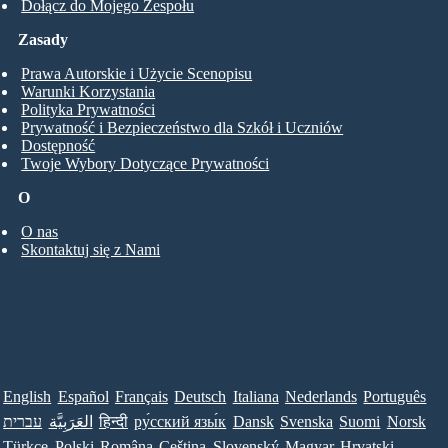
Dołącz do Mojego Zespołu
Zasady
Prawa Autorskie i Użycie Scenopisu
Warunki Korzystania
Polityka Prywatności
Prywatność i Bezpieczeństwo dla Szkół i Uczniów
Dostępność
Twoje Wybory Dotyczące Prywatności
O
O nas
Skontaktuj się z Nami
English
Español
Français
Deutsch
Italiana
Nederlands
Português
עברית
العَرَبِيَّة
हिन्दी
ру́сский язы́к
Dansk
Svenska
Suomi
Norsk
Türkçe
Polski
Româna
Ceština
Slovenský
Magyar
Hrvatski