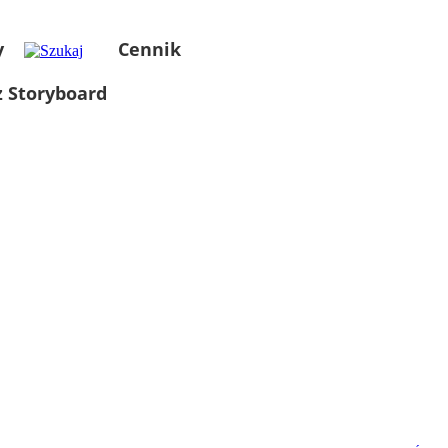
y
Cennik
 Storyboard