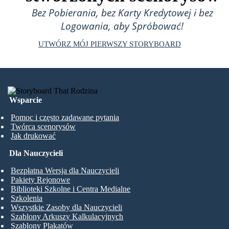
Bez Pobierania, bez Karty Kredytowej i bez
Logowania, aby Spróbować!
UTWÓRZ MÓJ PIERWSZY STORYBOARD
Wsparcie
Pomoc i często zadawane pytania
Twórca scenorysów
Jak drukować
Dla Nauczycieli
Bezpłatna Wersja dla Nauczycieli
Pakiety Rejonowe
Biblioteki Szkolne i Centra Medialne
Szkolenia
Wszystkie Zasoby dla Nauczycieli
Szablony Arkuszy Kalkulacyjnych
Szablony Plakatów