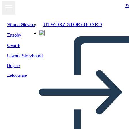
Za
UTWÓRZ STORYBOARD
Strona Główna
Zasoby
Cennik
Utwórz Storyboard
Rejestr
Zaloguj się