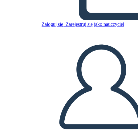
Ruth Bader Ginsburg 6 Cell
Narrative
Zaloguj się
Zarejestruj się jako nauczyciel
Skopiuj tę scenorys
STWÓRZ SCENORYS
ODTWARZANIE POKAZU SLAJDÓW
PRZECZYTAJ MI