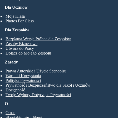
Dla Uczniów
Moja Klasa
Photos For Class
Dla Zespołów
Bezpłatna Wersja Próbna dla Zespołów
Zasoby Biznesowe
Utwórz do Pracy
Dołącz do Mojego Zespołu
Zasady
Prawa Autorskie i Użycie Scenopisu
Warunki Korzystania
Polityka Prywatności
Prywatność i Bezpieczeństwo dla Szkół i Uczniów
Dostępność
Twoje Wybory Dotyczące Prywatności
O
O nas
Skontaktuj się z Nami