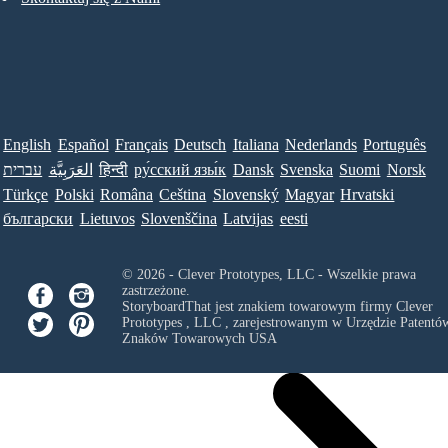
English
Español
Français
Deutsch
Italiana
Nederlands
Português
עברית
العَرَبِيَّة
हिन्दी
ру́сский язы́к
Dansk
Svenska
Suomi
Norsk
Türkçe
Polski
Româna
Ceština
Slovenský
Magyar
Hrvatski
български
Lietuvos
Slovenščina
Latvijas
eesti
© 2026 - Clever Prototypes, LLC - Wszelkie prawa
zastrzeżone.
StoryboardThat jest znakiem towarowym firmy
Clever
Prototypes , LLC
, zarejestrowanym w Urzędzie Patentów
Znaków Towarowych USA