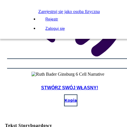
Zarejestruj się jako osoba fizyczna
Rejestr
Zaloguj się
STWÓRZ SWÓJ WŁASNY!
Kopia
Tekst Storyboardowy