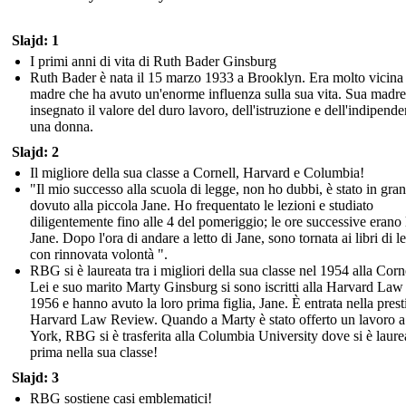
Slajd: 1
I primi anni di vita di Ruth Bader Ginsburg
Ruth Bader è nata il 15 marzo 1933 a Brooklyn. Era molto vicina
madre che ha avuto un'enorme influenza sulla sua vita. Sua madre
insegnato il valore del duro lavoro, dell'istruzione e dell'indipende
una donna.
Slajd: 2
Il migliore della sua classe a Cornell, Harvard e Columbia!
"Il mio successo alla scuola di legge, non ho dubbi, è stato in gran
dovuto alla piccola Jane. Ho frequentato le lezioni e studiato
diligentemente fino alle 4 del pomeriggio; le ore successive erano l
Jane. Dopo l'ora di andare a letto di Jane, sono tornata ai libri di l
con rinnovata volontà ".
RBG si è laureata tra i migliori della sua classe nel 1954 alla Corne
Lei e suo marito Marty Ginsburg si sono iscritti alla Harvard Law
1956 e hanno avuto la loro prima figlia, Jane. È entrata nella prest
Harvard Law Review. Quando a Marty è stato offerto un lavoro 
York, RBG si è trasferita alla Columbia University dove si è laure
prima nella sua classe!
Slajd: 3
RBG sostiene casi emblematici!