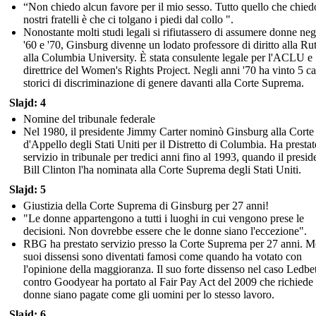
“Non chiedo alcun favore per il mio sesso. Tutto quello che chied
nostri fratelli è che ci tolgano i piedi dal collo ".
Nonostante molti studi legali si rifiutassero di assumere donne neg
'60 e '70, Ginsburg divenne un lodato professore di diritto alla Ru
alla Columbia University. È stata consulente legale per l'ACLU e
direttrice del Women's Rights Project. Negli anni '70 ha vinto 5 ca
storici di discriminazione di genere davanti alla Corte Suprema.
Slajd: 4
Nomine del tribunale federale
Nel 1980, il presidente Jimmy Carter nominò Ginsburg alla Corte
d'Appello degli Stati Uniti per il Distretto di Columbia. Ha prestat
servizio in tribunale per tredici anni fino al 1993, quando il presid
Bill Clinton l'ha nominata alla Corte Suprema degli Stati Uniti.
Slajd: 5
Giustizia della Corte Suprema di Ginsburg per 27 anni!
"Le donne appartengono a tutti i luoghi in cui vengono prese le
decisioni. Non dovrebbe essere che le donne siano l'eccezione".
RBG ha prestato servizio presso la Corte Suprema per 27 anni. Mo
suoi dissensi sono diventati famosi come quando ha votato con
l'opinione della maggioranza. Il suo forte dissenso nel caso Ledbet
contro Goodyear ha portato al Fair Pay Act del 2009 che richiede 
donne siano pagate come gli uomini per lo stesso lavoro.
Slajd: 6