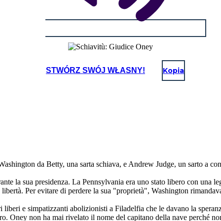
STWÓRZ SWÓJ WŁASNY!
Kopia
shington da Betty, una sarta schiava, e Andrew Judge, un sarto a con
nte la sua presidenza. La Pennsylvania era uno stato libero con una legg
a libertà. Per evitare di perdere la sua "proprietà", Washington rimand
 liberi e simpatizzanti abolizionisti a Filadelfia che le davano la speran
o. Oney non ha mai rivelato il nome del capitano della nave perché non 