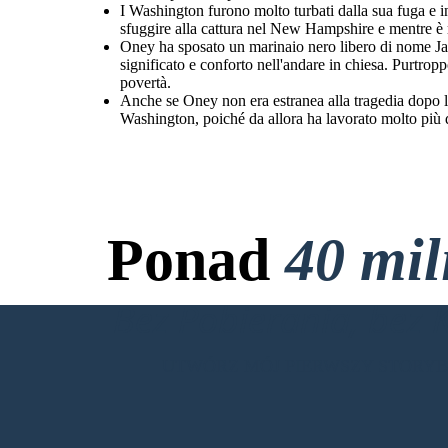
I Washington furono molto turbati dalla sua fuga e 
sfuggire alla cattura nel New Hampshire e mentre è rim
Oney ha sposato un marinaio nero libero di nome Jac
significato e conforto nell'andare in chiesa. Purtropp
povertà.
Anche se Oney non era estranea alla tragedia dopo la 
Washington, poiché da allora ha lavorato molto più du
Ponad
40 mi
Bez Pobierania, bez 
UTWÓRZ MÓJ PIERWSZY STORY