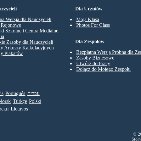
czycieli
Dla Uczniów
na Wersja dla Nauczycieli
Moja Klasa
y Rejonowe
Photos For Class
eki Szkolne i Centra Medialne
ia
Dla Zespołów
ie Zasoby dla Nauczycieli
ny Arkuszy Kalkulacyjnych
Bezpłatna Wersja Próbna dla Z
ny Plakatów
Zasoby Biznesowe
Utwórz do Pracy
Dołącz do Mojego Zespołu
ds
Português
עברית
Norsk
Türkçe
Polski
рски
Lietuvos
© 20
Stor