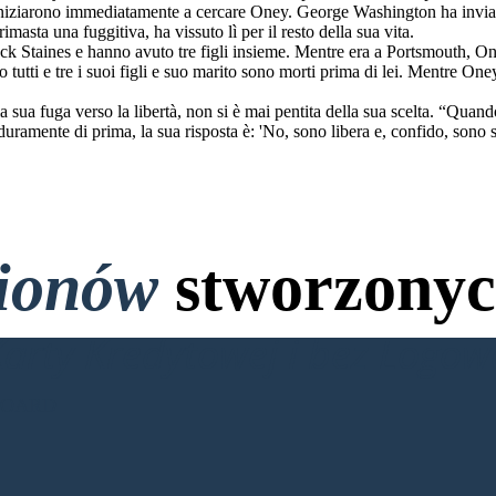
iniziarono immediatamente a cercare Oney. George Washington ha inviat
asta una fuggitiva, ha vissuto lì per il resto della sua vita.
k Staines e hanno avuto tre figli insieme. Mentre era a Portsmouth, On
o tutti e tre i suoi figli e suo marito sono morti prima di lei. Mentre One
sua fuga verso la libertà, non si è mai pentita della sua scelta. “Quando 
ramente di prima, la sua risposta è: 'No, sono libera e, confido, sono st
lionów
stworzonyc
Karty Kredytowej i bez Logo
BOARD