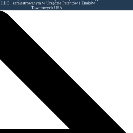
, LLC
, zarejestrowanym w Urzędzie Patentów i Znaków
Towarowych USA