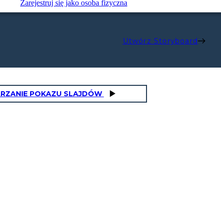
Zarejestruj się jako osoba fizyczna
Utwórz Storyboard
RZANIE POKAZU SLAJDÓW