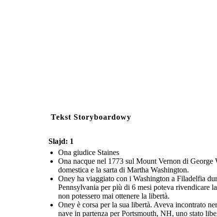
Tekst Storyboardowy
Slajd: 1
Ona giudice Staines
Ona nacque nel 1773 sul Mount Vernon di George Wa
domestica e la sarta di Martha Washington.
Oney ha viaggiato con i Washington a Filadelfia dura
Pennsylvania per più di 6 mesi poteva rivendicare l
non potessero mai ottenere la libertà.
Oney è corsa per la sua libertà. Aveva incontrato neri
nave in partenza per Portsmouth, NH, uno stato liber