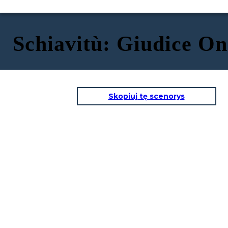
Schiavitù: Giudice O
Skopiuj tę scenorys