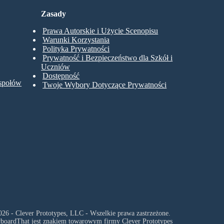
Zasady
Prawa Autorskie i Użycie Scenopisu
Warunki Korzystania
Polityka Prywatności
Prywatność i Bezpieczeństwo dla Szkół i
Uczniów
Dostępność
espołów
Twoje Wybory Dotyczące Prywatności
26 - Clever Prototypes, LLC - Wszelkie prawa zastrzeżone.
yboardThat jest znakiem towarowym firmy
Clever Prototypes