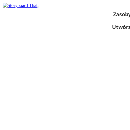
Zasob
Utwórz