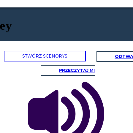
ney
STWÓRZ SCENORYS
ODTWA
PRZECZYTAJ MI