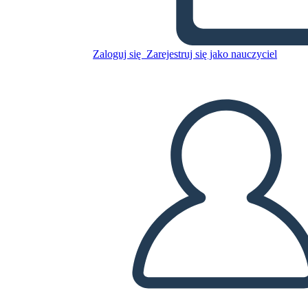
Skopiuj tę scenorys
Zaloguj się
Zarejestruj się jako nauczyciel
STWÓRZ SCENORYS
ODTWARZANIE POKAZU SLAJDÓW
PRZECZYTAJ MI