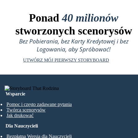
Ponad
40 milionów
stworzonych scenorysów
Bez Pobierania, bez Karty Kredytowej i bez
Logowania, aby Spróbować!
UTWÓRZ MÓJ PIERWSZY STORYBOARD
Wsparcie
Pomoc i często zadawane pytania
Twórca scenorysów
Jak drukować
Dla Nauczycieli
Bezpłatna Wersja dla Nauczycieli