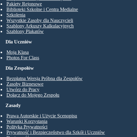
Pakiety Rejonowe
Biblioteki Szkolne i Centra Medialne
Szkolenia
Wszystkie Zasoby dla Nauczycieli
Szablony Arkuszy Kalkulacyjnych
Szablony Plakatów
Dla Uczniów
Moja Klasa
Photos For Class
Dla Zespołów
Bezpłatna Wersja Próbna dla Zespołów
Zasoby Biznesowe
Utwórz do Pracy
Dołącz do Mojego Zespołu
Zasady
Prawa Autorskie i Użycie Scenopisu
Warunki Korzystania
Polityka Prywatności
Prywatność i Bezpieczeństwo dla Szkół i Uczniów