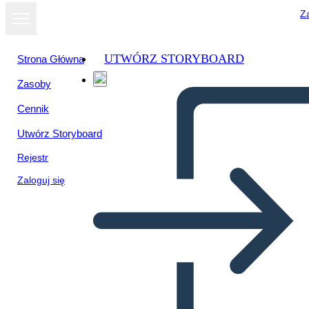
Za
UTWÓRZ STORYBOARD
Strona Główna
Zasoby
Cennik
Utwórz Storyboard
Rejestr
Zaloguj się
Segnalibri per l'impostazione
degli obiettivi