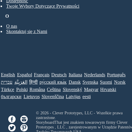
Dostępność
Twoje Wybory Dotyczące Prywatności
O
O nas
Skontaktuj się z Nami
English
Español
Français
Deutsch
Italiana
Nederlands
Português
עברית
العَرَبِيَّة
हिन्दी
ру́сский язы́к
Dansk
Svenska
Suomi
Norsk
Türkçe
Polski
Româna
Ceština
Slovenský
Magyar
Hrvatski
български
Lietuvos
Slovenščina
Latvijas
eesti
© 2026 - Clever Prototypes, LLC - Wszelkie prawa
zastrzeżone.
StoryboardThat jest znakiem towarowym firmy
Clever
Prototypes , LLC
, zarejestrowanym w Urzędzie Patentów
Znaków Towarowych USA