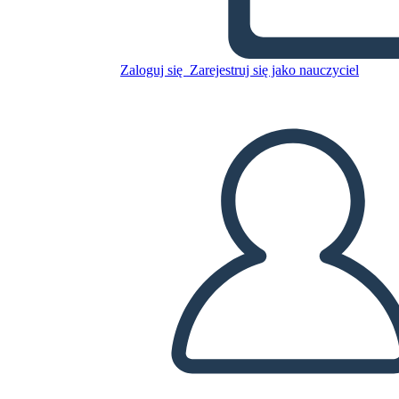
Diagramma Grafico
Zaloguj się
Zarejestruj się jako nauczyciel
Skopiuj tę scenorys
STWÓRZ SCENORYS
ODTWARZANIE POKAZU SLAJDÓW
PRZECZYTAJ MI