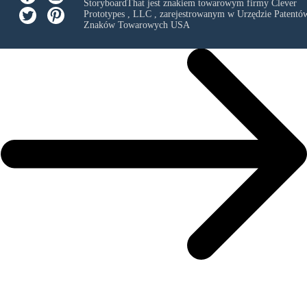
StoryboardThat jest znakiem towarowym firmy
Clever
Prototypes , LLC
, zarejestrowanym w Urzędzie Patentów
Znaków Towarowych USA