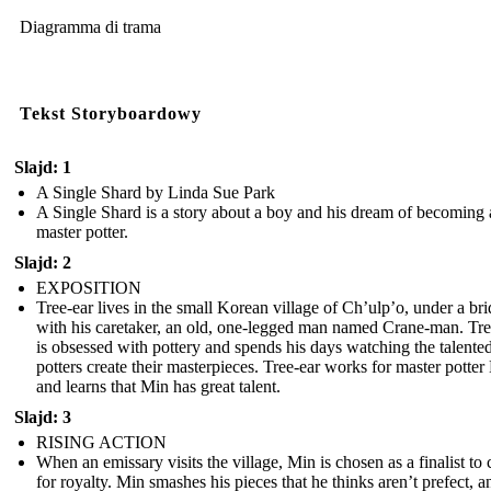
Diagramma di trama
Tekst Storyboardowy
Slajd: 1
A Single Shard by Linda Sue Park
A Single Shard is a story about a boy and his dream of becoming 
master potter.
Slajd: 2
EXPOSITION
Tree-ear lives in the small Korean village of Ch’ulp’o, under a br
with his caretaker, an old, one-legged man named Crane-man. Tre
is obsessed with pottery and spends his days watching the talente
potters create their masterpieces. Tree-ear works for master potter
and learns that Min has great talent.
Slajd: 3
RISING ACTION
When an emissary visits the village, Min is chosen as a finalist to 
for royalty. Min smashes his pieces that he thinks aren’t prefect, a