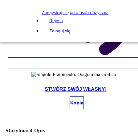
Zarejestruj się jako osoba fizyczna
Rejestr
Zaloguj się
STWÓRZ SWÓJ WŁASNY!
Kopia
Storyboard Opis