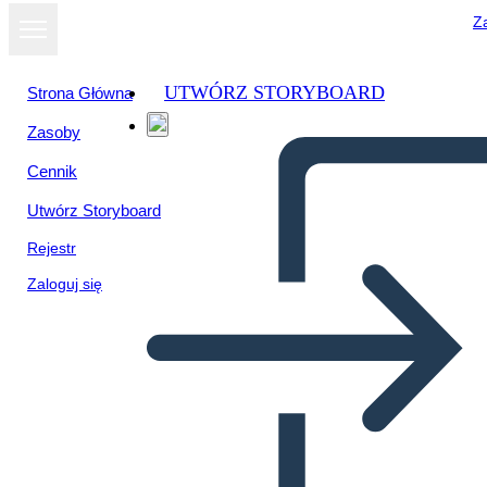
Za
UTWÓRZ STORYBOARD
Strona Główna
Zasoby
Cennik
Utwórz Storyboard
Rejestr
Zaloguj się
Singolo Frammento: