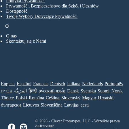
Polityka Prywatności
Prywatność i Bezpieczeństwo dla Szkół i Uczniów
Dostępność
Twoje Wybory Dotyczące Prywatności
O
O nas
Skontaktuj się z Nami
English
Español
Français
Deutsch
Italiana
Nederlands
Português
עברית
العَرَبِيَّة
हिन्दी
ру́сский язы́к
Dansk
Svenska
Suomi
Norsk
Türkçe
Polski
Româna
Ceština
Slovenský
Magyar
Hrvatski
български
Lietuvos
Slovenščina
Latvijas
eesti
© 2026 - Clever Prototypes, LLC - Wszelkie prawa
zastrzeżone.