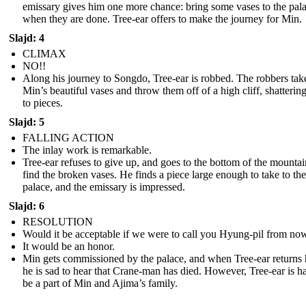
emissary gives him one more chance: bring some vases to the pal
when they are done. Tree-ear offers to make the journey for Min.
Slajd: 4
CLIMAX
NO!!
Along his journey to Songdo, Tree-ear is robbed. The robbers tak
Min’s beautiful vases and throw them off of a high cliff, shatterin
to pieces.
Slajd: 5
FALLING ACTION
The inlay work is remarkable.
Tree-ear refuses to give up, and goes to the bottom of the mountai
find the broken vases. He finds a piece large enough to take to the
palace, and the emissary is impressed.
Slajd: 6
RESOLUTION
Would it be acceptable if we were to call you Hyung-pil from no
It would be an honor.
Min gets commissioned by the palace, and when Tree-ear returns
he is sad to hear that Crane-man has died. However, Tree-ear is h
be a part of Min and Ajima’s family.