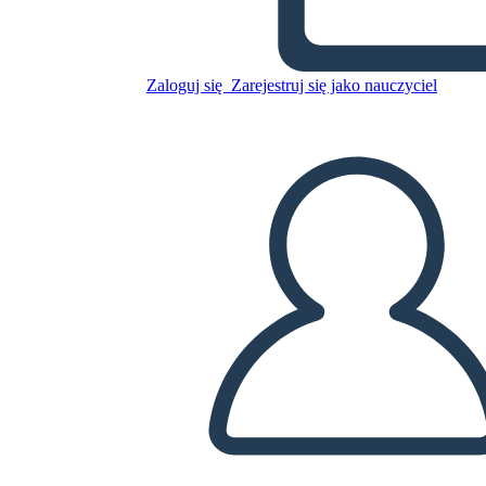
Sweet Clara and the Freedom
Quilt Summary
Zaloguj się
Zarejestruj się jako nauczyciel
Skopiuj tę scenorys
STWÓRZ SCENORYS
ODTWARZANIE POKAZU SLAJDÓW
PRZECZYTAJ MI