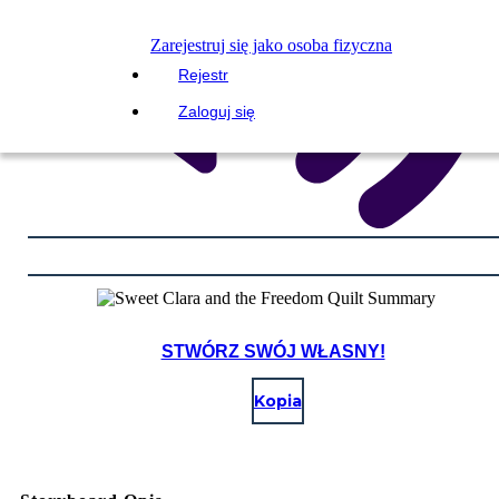
Zarejestruj się jako osoba fizyczna
Rejestr
Zaloguj się
STWÓRZ SWÓJ WŁASNY!
Kopia