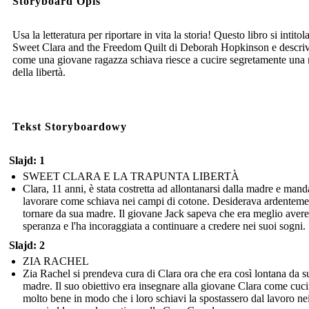
Storyboard Opis
Usa la letteratura per riportare in vita la storia! Questo libro si intitol
Sweet Clara and the Freedom Quilt di Deborah Hopkinson e descri
come una giovane ragazza schiava riesce a cucire segretamente un
della libertà.
Tekst Storyboardowy
Slajd: 1
SWEET CLARA E LA TRAPUNTA LIBERTÀ
Clara, 11 anni, è stata costretta ad allontanarsi dalla madre e mand
lavorare come schiava nei campi di cotone. Desiderava ardenteme
tornare da sua madre. Il giovane Jack sapeva che era meglio avere
speranza e l'ha incoraggiata a continuare a credere nei suoi sogni.
Slajd: 2
ZIA RACHEL
Zia Rachel si prendeva cura di Clara ora che era così lontana da s
madre. Il suo obiettivo era insegnare alla giovane Clara come cuci
molto bene in modo che i loro schiavi la spostassero dal lavoro ne