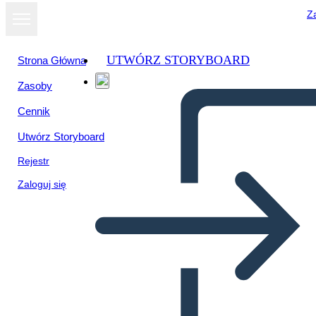
Za
UTWÓRZ STORYBOARD
Strona Główna
Zasoby
Cennik
Utwórz Storyboard
Rejestr
Zaloguj się