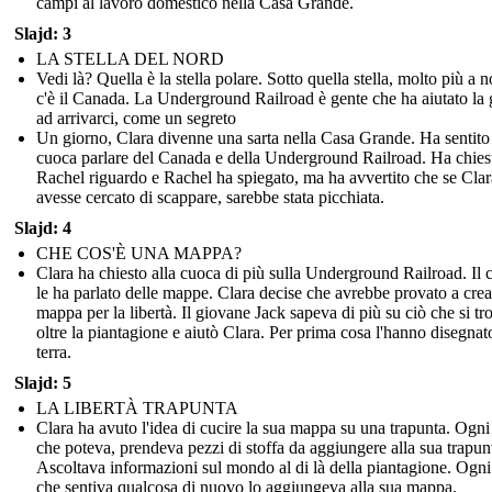
campi al lavoro domestico nella Casa Grande.
Slajd: 3
LA STELLA DEL NORD
Vedi là? Quella è la stella polare. Sotto quella stella, molto più a n
c'è il Canada. La Underground Railroad è gente che ha aiutato la 
ad arrivarci, come un segreto
Un giorno, Clara divenne una sarta nella Casa Grande. Ha sentito
cuoca parlare del Canada e della Underground Railroad. Ha chies
Rachel riguardo e Rachel ha spiegato, ma ha avvertito che se Clar
avesse cercato di scappare, sarebbe stata picchiata.
Slajd: 4
CHE COS'È UNA MAPPA?
Clara ha chiesto alla cuoca di più sulla Underground Railroad. Il
le ha parlato delle mappe. Clara decise che avrebbe provato a cre
mappa per la libertà. Il giovane Jack sapeva di più su ciò che si t
oltre la piantagione e aiutò Clara. Per prima cosa l'hanno disegnat
terra.
Slajd: 5
LA LIBERTÀ TRAPUNTA
Clara ha avuto l'idea di cucire la sua mappa su una trapunta. Ogni
che poteva, prendeva pezzi di stoffa da aggiungere alla sua trapun
Ascoltava informazioni sul mondo al di là della piantagione. Ogni
che sentiva qualcosa di nuovo lo aggiungeva alla sua mappa.