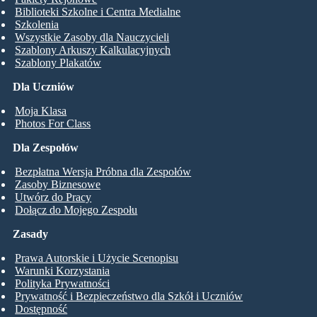
Biblioteki Szkolne i Centra Medialne
Szkolenia
Wszystkie Zasoby dla Nauczycieli
Szablony Arkuszy Kalkulacyjnych
Szablony Plakatów
Dla Uczniów
Moja Klasa
Photos For Class
Dla Zespołów
Bezpłatna Wersja Próbna dla Zespołów
Zasoby Biznesowe
Utwórz do Pracy
Dołącz do Mojego Zespołu
Zasady
Prawa Autorskie i Użycie Scenopisu
Warunki Korzystania
Polityka Prywatności
Prywatność i Bezpieczeństwo dla Szkół i Uczniów
Dostępność