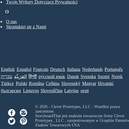
Twoje Wybory Dotyczące Prywatności
O
O nas
Skontaktuj się z Nami
English
Español
Français
Deutsch
Italiana
Nederlands
Português
עברית
العَرَبِيَّة
हिन्दी
ру́сский язы́к
Dansk
Svenska
Suomi
Norsk
Türkçe
Polski
Româna
Ceština
Slovenský
Magyar
Hrvatski
български
Lietuvos
Slovenščina
Latvijas
eesti
© 2026 - Clever Prototypes, LLC - Wszelkie prawa
zastrzeżone.
StoryboardThat jest znakiem towarowym firmy
Clever
Prototypes , LLC
, zarejestrowanym w Urzędzie Patentów
Znaków Towarowych USA