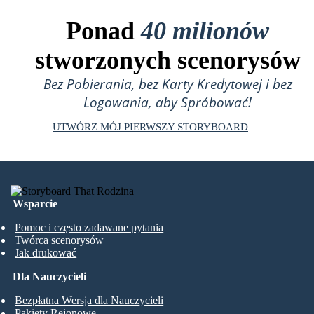
Ponad
40 milionów
stworzonych scenorysów
Bez Pobierania, bez Karty Kredytowej i bez
Logowania, aby Spróbować!
UTWÓRZ MÓJ PIERWSZY STORYBOARD
Wsparcie
Pomoc i często zadawane pytania
Twórca scenorysów
Jak drukować
Dla Nauczycieli
Bezpłatna Wersja dla Nauczycieli
Pakiety Rejonowe