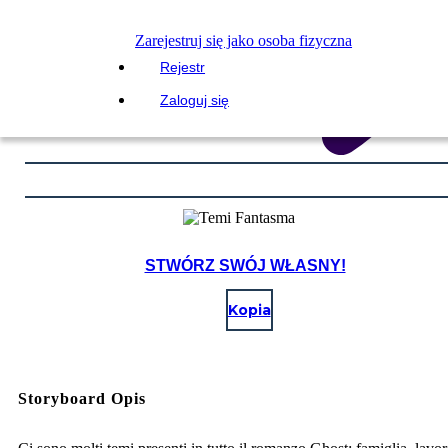
Zarejestruj się jako osoba fizyczna
Rejestr
Zaloguj się
STWÓRZ SWÓJ WŁASNY!
Kopia
Storyboard Opis