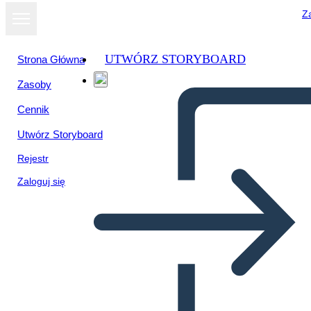
Za
UTWÓRZ STORYBOARD
Strona Główna
Zasoby
Cennik
Utwórz Storyboard
Rejestr
Zaloguj się
Temi Fantasma