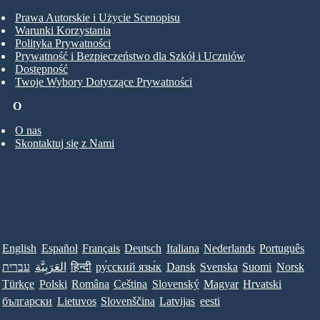
Prawa Autorskie i Użycie Scenopisu
Warunki Korzystania
Polityka Prywatności
Prywatność i Bezpieczeństwo dla Szkół i Uczniów
Dostępność
Twoje Wybory Dotyczące Prywatności
O
O nas
Skontaktuj się z Nami
English
Español
Français
Deutsch
Italiana
Nederlands
Português
עברית
العَرَبِيَّة
हिन्दी
ру́сский язы́к
Dansk
Svenska
Suomi
Norsk
Türkçe
Polski
Româna
Ceština
Slovenský
Magyar
Hrvatski
български
Lietuvos
Slovenščina
Latvijas
eesti