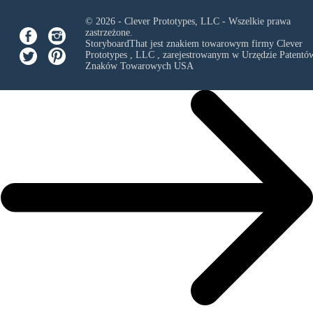
© 2026 - Clever Prototypes, LLC - Wszelkie prawa
zastrzeżone.
StoryboardThat jest znakiem towarowym firmy
Clever
Prototypes , LLC
, zarejestrowanym w Urzędzie Patentów
Znaków Towarowych USA