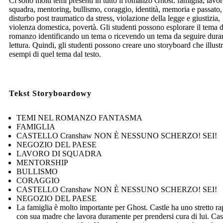
Ci sono molti temi presenti in tutto il romanzo Ghost: famiglia, lavor
squadra, mentoring, bullismo, coraggio, identità, memoria e passato,
disturbo post traumatico da stress, violazione della legge e giustizia,
violenza domestica, povertà. Gli studenti possono esplorare il tema 
romanzo identificando un tema o ricevendo un tema da seguire duran
lettura. Quindi, gli studenti possono creare uno storyboard che illustr
esempi di quel tema dal testo.
Tekst Storyboardowy
TEMI NEL ROMANZO FANTASMA
FAMIGLIA
CASTELLO Cranshaw NON È NESSUNO SCHERZO! SEI!
NEGOZIO DEL PAESE
LAVORO DI SQUADRA
MENTORSHIP
BULLISMO
CORAGGIO
CASTELLO Cranshaw NON È NESSUNO SCHERZO! SEI!
NEGOZIO DEL PAESE
La famiglia è molto importante per Ghost. Castle ha uno stretto r
con sua madre che lavora duramente per prendersi cura di lui. Cas