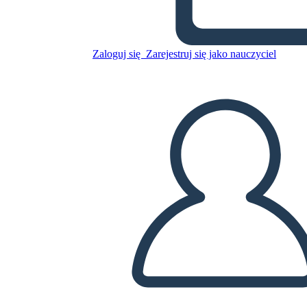
Skopiuj tę scenorys
Zaloguj się
Zarejestruj się jako nauczyciel
STWÓRZ SCENORYS
ODTWARZANIE POKAZU SLAJDÓW
PRZECZYTAJ MI