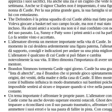
apprezza i suoi sacrifici. Ha anche una zia e un cugino che vede n
settimana. Anche se il signor Charles non è imparentato, è una fig
nonna di Castle. Per la sua prima grande gara, la sua famiglia si u
lui con entusiasmo.
The Defenders è la prima squadra di cui Castle abbia mai fatto par
Voleva giocare a basket nel suo campo locale, ma non è mai stato
incluso. Ha alcuni amici a scuola ma non si è mai confidato con 
del suo passato. Lu, Sunny e Patty sono i primi amici a cui ha parl
Lo fa sentire visto e accettato.
L'allenatore diventa un mentore importante nella vita di Castle. In
momento in cui desidera ardentemente una figura paterna, l'allenat
dà supporto, consigli e indicazioni per andare su una pista miglior
L'allenatore è qualcuno di cui Castle si può fidare e cambia
notevolmente la sua vita. Il libro dimostra l'importanza di avere un
mentore.
Brandon Simmons tormenta Castle ogni giorno. Castle ha una gr
"lista di alterchi", ma è Brandon che si prende gioco spietatamente
origini, dei vestiti, della madre e della casa di Castle. Il libro most
come il bullismo influisca in modo drammatico sui bambini poich
impossibile sentirsi al sicuro e imparare quando si vive nella paura
costante.
Un tema importante è affrontare le proprie paure. L'allenatore con
Castle come ha anche dovuto superare enormi ostacoli. Ghost de
imparare a riconciliarsi con il suo passato traumatico, affrontare i b
ammettere i suoi errori e la sua paura di fallire in pista. Con corag