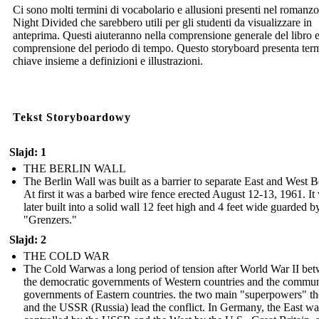
Ci sono molti termini di vocabolario e allusioni presenti nel romanz
Night Divided che sarebbero utili per gli studenti da visualizzare in
anteprima. Questi aiuteranno nella comprensione generale del libro e
comprensione del periodo di tempo. Questo storyboard presenta ter
chiave insieme a definizioni e illustrazioni.
Tekst Storyboardowy
Slajd: 1
THE BERLIN WALL
The Berlin Wall was built as a barrier to separate East and West B
At first it was a barbed wire fence erected August 12-13, 1961. It
later built into a solid wall 12 feet high and 4 feet wide guarded b
"Grenzers."
Slajd: 2
THE COLD WAR
The Cold Warwas a long period of tension after World War II be
the democratic governments of Western countries and the commun
governments of Eastern countries. the two main "superpowers" th
and the USSR (Russia) lead the conflict. In Germany, the East wa