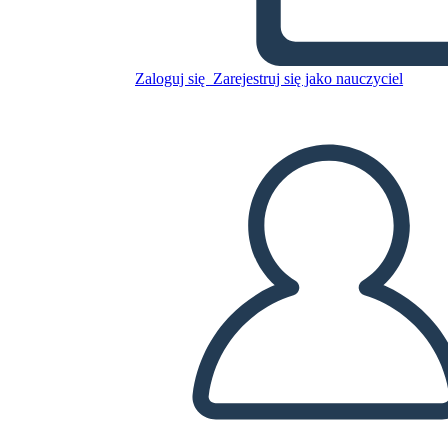
Notte Divisa
Zaloguj się
Zarejestruj się jako nauczyciel
Skopiuj tę scenorys
STWÓRZ SCENORYS
ODTWARZANIE POKAZU SLAJDÓW
PRZECZYTAJ MI