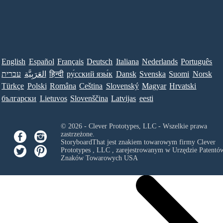
English
Español
Français
Deutsch
Italiana
Nederlands
Português
עברית
العَرَبِيَّة
हिन्दी
ру́сский язы́к
Dansk
Svenska
Suomi
Norsk
Türkçe
Polski
Româna
Ceština
Slovenský
Magyar
Hrvatski
български
Lietuvos
Slovenščina
Latvijas
eesti
© 2026 - Clever Prototypes, LLC - Wszelkie prawa
zastrzeżone.
StoryboardThat jest znakiem towarowym firmy
Clever
Prototypes , LLC
, zarejestrowanym w Urzędzie Patentów
Znaków Towarowych USA