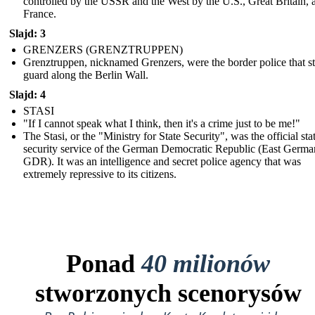
controlled by the USSR and the West by the U.S., Great Britain, 
France.
Slajd: 3
GRENZERS (GRENZTRUPPEN)
Grenztruppen, nicknamed Grenzers, were the border police that s
guard along the Berlin Wall.
Slajd: 4
STASI
"If I cannot speak what I think, then it's a crime just to be me!"
The Stasi, or the "Ministry for State Security", was the official sta
security service of the German Democratic Republic (East Germa
GDR). It was an intelligence and secret police agency that was
extremely repressive to its citizens.
Ponad
40 milionów
stworzonych scenorysów