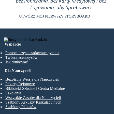
Bez Pobierania, bez Karty Kredytowej i bez
Logowania, aby Spróbować!
UTWÓRZ MÓJ PIERWSZY STORYBOARD
Wsparcie
Pomoc i często zadawane pytania
Twórca scenorysów
Jak drukować
Dla Nauczycieli
Bezpłatna Wersja dla Nauczycieli
Pakiety Rejonowe
Biblioteki Szkolne i Centra Medialne
Szkolenia
Wszystkie Zasoby dla Nauczycieli
Szablony Arkuszy Kalkulacyjnych
Szablony Plakatów