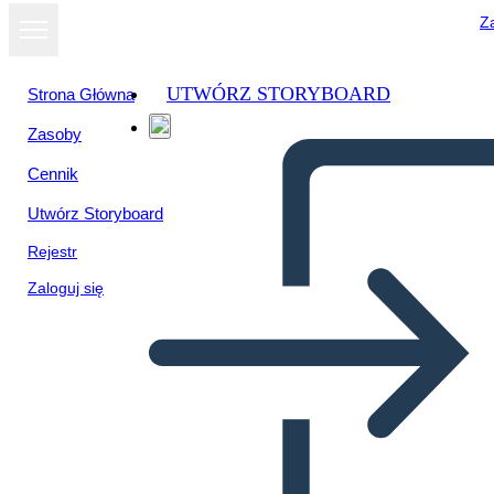
Za
UTWÓRZ STORYBOARD
Strona Główna
Zasoby
Cennik
Utwórz Storyboard
Rejestr
Zaloguj się
Termini e Allusioni di una