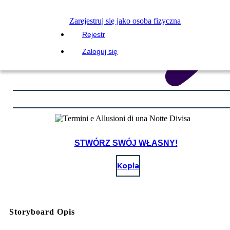
Zarejestruj się jako osoba fizyczna
Rejestr
Zaloguj się
STWÓRZ SWÓJ WŁASNY!
Kopia
Storyboard Opis