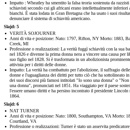
Impatto : Wheatley ha smentito la falsa teoria sostenuta da razzisti
schiavisti secondo cui gli africani erano intellettualmente inferiori 
bianchi. È stata lodata in Gran Bretagna che ha usato i suoi risultat
denunciare il sistema di schiavitù americano.
Slajd: 5
VERITÀ SOJOURNER
Anni di vita e posizione: Nato: 1797, Rifton, NY Morto: 1883, Ba
Creek, MI
Professione o realizzazioni: La verità fuggì schiavitù con la sua 
nel 1826 e divenne la prima donna nera a vincere una causa per li
suo figlio nel 1828. Si è trasformata in un abolizionista prominent
attivista per i diritti delle donne.
Impatto: La verità ha combattuto per l'abolizione, il suffragio delle
donne e l'uguaglianza dei diritti per tutto ciò che ha sottolineato i
dei suoi discorsi più famosi intitolati "Io sono una donna" o "Non
una donna", pronunciati nel 1851. Ha viaggiato per il paese sost
l'essere umano diritti e ha persino incontrato il presidente Lincoln 
1864.
Slajd: 6
NAT TURNER
Anni di vita e posizione: Nato: 1800, Southampton, VA Morto: 1
Courtland, VA
Professione o realizzazioni: Turner è stato un asservita predicatore