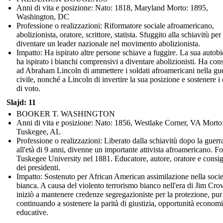
Anni di vita e posizione: Nato: 1818, Maryland Morto: 1895,
Washington, DC
Professione o realizzazioni: Riformatore sociale afroamericano,
abolizionista, oratore, scrittore, statista. Sfuggito alla schiavitù per
diventare un leader nazionale nel movimento abolizionista.
Impatto: Ha ispirato altre persone schiave a fuggire. La sua autobi
ha ispirato i bianchi comprensivi a diventare abolizionisti. Ha cons
ad Abraham Lincoln di ammettere i soldati afroamericani nella gu
civile, nonché a Lincoln di invertire la sua posizione e sostenere i d
di voto.
Slajd: 11
BOOKER T. WASHINGTON
Anni di vita e posizione: Nato: 1856, Westlake Corner, VA Morto
Tuskegee, AL
Professione o realizzazioni: Liberato dalla schiavitù dopo la guerra
all'età di 9 anni, divenne un importante attivista afroamericano. F
Tuskegee University nel 1881. Educatore, autore, oratore e consig
dei presidenti.
Impatto: Sostenuto per African American assimilazione nella socie
bianca. A causa del violento terrorismo bianco nell'era di Jim Cro
iniziò a mantenere credenze segregazioniste per la protezione, pur
continuando a sostenere la parità di giustizia, opportunità econom
educative.