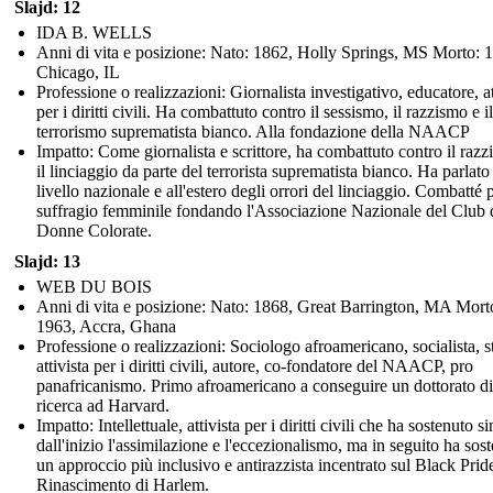
Slajd: 12
IDA B. WELLS
Anni di vita e posizione: Nato: 1862, Holly Springs, MS Morto: 
Chicago, IL
Professione o realizzazioni: Giornalista investigativo, educatore, at
per i diritti civili. Ha combattuto contro il sessismo, il razzismo e il
terrorismo suprematista bianco. Alla fondazione della NAACP
Impatto: Come giornalista e scrittore, ha combattuto contro il razz
il linciaggio da parte del terrorista suprematista bianco. Ha parlato
livello nazionale e all'estero degli orrori del linciaggio. Combatté p
suffragio femminile fondando l'Associazione Nazionale del Club 
Donne Colorate.
Slajd: 13
WEB DU BOIS
Anni di vita e posizione: Nato: 1868, Great Barrington, MA Mort
1963, Accra, Ghana
Professione o realizzazioni: Sociologo afroamericano, socialista, s
attivista per i diritti civili, autore, co-fondatore del NAACP, pro
panafricanismo. Primo afroamericano a conseguire un dottorato di
ricerca ad Harvard.
Impatto: Intellettuale, attivista per i diritti civili che ha sostenuto si
dall'inizio l'assimilazione e l'eccezionalismo, ma in seguito ha sos
un approccio più inclusivo e antirazzista incentrato sul Black Pride
Rinascimento di Harlem.