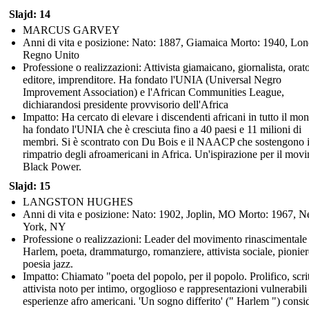
Slajd: 14
MARCUS GARVEY
Anni di vita e posizione: Nato: 1887, Giamaica Morto: 1940, Lon
Regno Unito
Professione o realizzazioni: Attivista giamaicano, giornalista, orato
editore, imprenditore. Ha fondato l'UNIA (Universal Negro
Improvement Association) e l'African Communities League,
dichiarandosi presidente provvisorio dell'Africa
Impatto: Ha cercato di elevare i discendenti africani in tutto il mo
ha fondato l'UNIA che è cresciuta fino a 40 paesi e 11 milioni di
membri. Si è scontrato con Du Bois e il NAACP che sostengono i
rimpatrio degli afroamericani in Africa. Un'ispirazione per il mov
Black Power.
Slajd: 15
LANGSTON HUGHES
Anni di vita e posizione: Nato: 1902, Joplin, MO Morto: 1967, 
York, NY
Professione o realizzazioni: Leader del movimento rinascimentale
Harlem, poeta, drammaturgo, romanziere, attivista sociale, pionier
poesia jazz.
Impatto: Chiamato "poeta del popolo, per il popolo. Prolifico, scri
attivista noto per intimo, orgoglioso e rappresentazioni vulnerabili
esperienze afro americani. 'Un sogno differito' (" Harlem ") consi