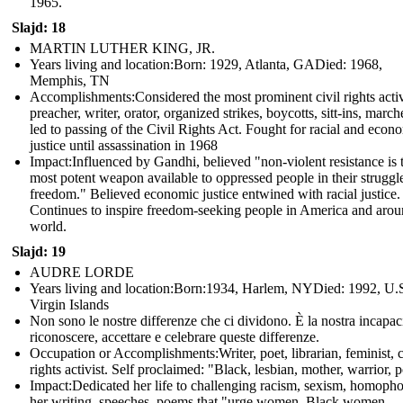
1965.
Slajd: 18
MARTIN LUTHER KING, JR.
Years living and location:Born: 1929, Atlanta, GADied: 1968,
Memphis, TN
Accomplishments: Considered the most prominent civil rights activ
preacher, writer, orator, organized strikes, boycotts, sitt-ins, march
led to passing of the Civil Rights Act. Fought for racial and econ
justice until assassination in 1968
Impact: Influenced by Gandhi, believed "non-violent resistance is 
most potent weapon available to oppressed people in their struggle
freedom." Believed economic justice entwined with racial justice.
Continues to inspire freedom-seeking people in America and arou
world.
Slajd: 19
AUDRE LORDE
Years living and location:Born:1934, Harlem, NYDied: 1992, U.
Virgin Islands
Non sono le nostre differenze che ci dividono. È la nostra incapaci
riconoscere, accettare e celebrare queste differenze.
Occupation or Accomplishments: Writer, poet, librarian, feminist, c
rights activist. Self proclaimed: "Black, lesbian, mother, warrior, p
Impact:Dedicated her life to challenging racism, sexism, homopho
her writing, speeches, poems that "urge women, Black women