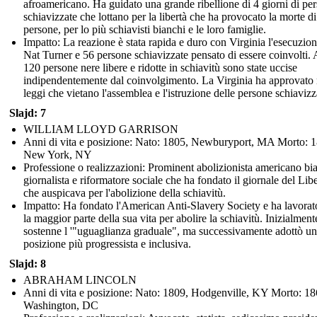
afroamericano. Ha guidato una grande ribellione di 4 giorni di pe
schiavizzate che lottano per la libertà che ha provocato la morte d
persone, per lo più schiavisti bianchi e le loro famiglie.
Impatto: La reazione è stata rapida e duro con Virginia l'esecuzion
Nat Turner e 56 persone schiavizzate pensato di essere coinvolti. 
120 persone nere libere e ridotte in schiavitù sono state uccise
indipendentemente dal coinvolgimento. La Virginia ha approvato
leggi che vietano l'assemblea e l'istruzione delle persone schiavizz
Slajd: 7
WILLIAM LLOYD GARRISON
Anni di vita e posizione: Nato: 1805, Newburyport, MA Morto: 
New York, NY
Professione o realizzazioni: Prominent abolizionista americano bi
giornalista e riformatore sociale che ha fondato il giornale del Libe
che auspicava per l'abolizione della schiavitù.
Impatto: Ha fondato l'American Anti-Slavery Society e ha lavorat
la maggior parte della sua vita per abolire la schiavitù. Inizialment
sostenne l '"uguaglianza graduale", ma successivamente adottò u
posizione più progressista e inclusiva.
Slajd: 8
ABRAHAM LINCOLN
Anni di vita e posizione: Nato: 1809, Hodgenville, KY Morto: 18
Washington, DC