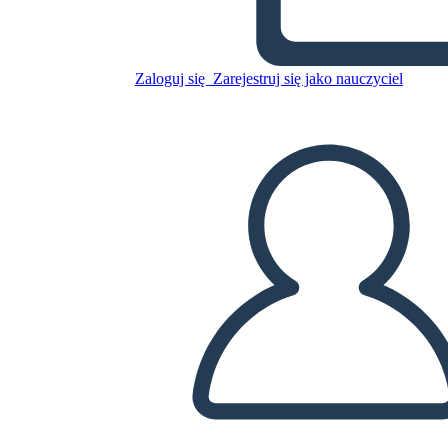
Zaloguj się
Zarejestruj się jako nauczyciel
Timbrato: razzismo,
antirazzismo e tu: personaggi
storici