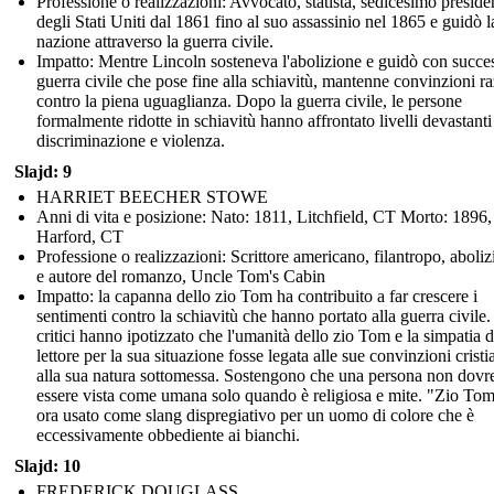
Professione o realizzazioni: Avvocato, statista, sedicesimo preside
degli Stati Uniti dal 1861 fino al suo assassinio nel 1865 e guidò l
nazione attraverso la guerra civile.
Impatto: Mentre Lincoln sosteneva l'abolizione e guidò con succe
guerra civile che pose fine alla schiavitù, mantenne convinzioni ra
contro la piena uguaglianza. Dopo la guerra civile, le persone
formalmente ridotte in schiavitù hanno affrontato livelli devastanti
discriminazione e violenza.
Slajd: 9
HARRIET BEECHER STOWE
Anni di vita e posizione: Nato: 1811, Litchfield, CT Morto: 1896,
Harford, CT
Professione o realizzazioni: Scrittore americano, filantropo, aboliz
e autore del romanzo, Uncle Tom's Cabin
Impatto: la capanna dello zio Tom ha contribuito a far crescere i
sentimenti contro la schiavitù che hanno portato alla guerra civile. 
critici hanno ipotizzato che l'umanità dello zio Tom e la simpatia d
lettore per la sua situazione fosse legata alle sue convinzioni cristi
alla sua natura sottomessa. Sostengono che una persona non dovr
essere vista come umana solo quando è religiosa e mite. "Zio Tom
ora usato come slang dispregiativo per un uomo di colore che è
eccessivamente obbediente ai bianchi.
Slajd: 10
FREDERICK DOUGLASS