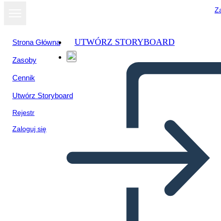
Za
UTWÓRZ STORYBOARD
Strona Główna
Zasoby
Cennik
Utwórz Storyboard
Rejestr
Zaloguj się