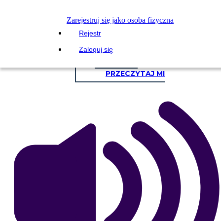
Skopiuj tę scenorys
Zarejestruj się jako osoba fizyczna
STWÓRZ SCENORYS
Rejestr
Zaloguj się
ODTWARZANIE POKAZU SLAJDÓW
PRZECZYTAJ MI