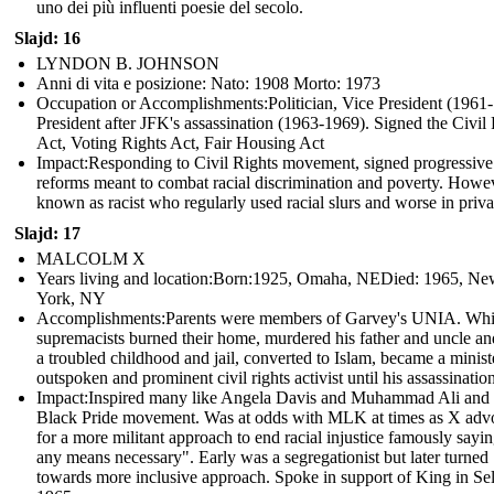
uno dei più influenti poesie del secolo.
Slajd: 16
LYNDON B. JOHNSON
Anni di vita e posizione: Nato: 1908 Morto: 1973
Occupation or Accomplishments: Politician, Vice President (1961
President after JFK's assassination (1963-1969). Signed the Civil
Act, Voting Rights Act, Fair Housing Act
Impact: Responding to Civil Rights movement, signed progressive
reforms meant to combat racial discrimination and poverty. Howe
known as racist who regularly used racial slurs and worse in priva
Slajd: 17
MALCOLM X
Years living and location:Born:1925, Omaha, NEDied: 1965, N
York, NY
Accomplishments: Parents were members of Garvey's UNIA. Whi
supremacists burned their home, murdered his father and uncle and
a troubled childhood and jail, converted to Islam, became a minist
outspoken and prominent civil rights activist until his assassination
Impact: Inspired many like Angela Davis and Muhammad Ali and 
Black Pride movement. Was at odds with MLK at times as X adv
for a more militant approach to end racial injustice famously sayi
any means necessary". Early was a segregationist but later turned
towards more inclusive approach. Spoke in support of King in Se