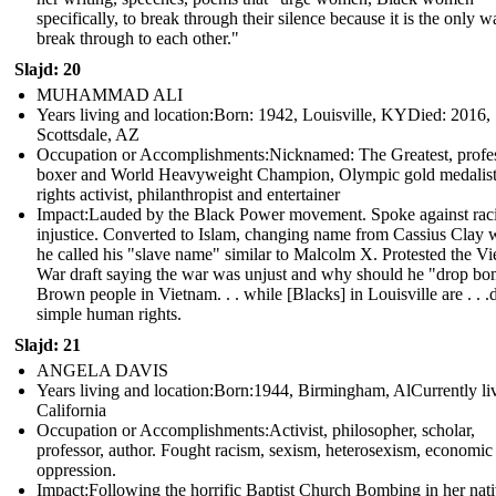
specifically, to break through their silence because it is the only w
break through to each other."
Slajd: 20
MUHAMMAD ALI
Years living and location:Born: 1942, Louisville, KYDied: 2016,
Scottsdale, AZ
Occupation or Accomplishments: Nicknamed: The Greatest, profe
boxer and World Heavyweight Champion, Olympic gold medalist,
rights activist, philanthropist and entertainer
Impact:Lauded by the Black Power movement. Spoke against raci
injustice. Converted to Islam, changing name from Cassius Clay 
he called his "slave name" similar to Malcolm X. Protested the V
War draft saying the war was unjust and why should he "drop b
Brown people in Vietnam. . . while [Blacks] in Louisville are . . .
simple human rights.
Slajd: 21
ANGELA DAVIS
Years living and location:Born:1944, Birmingham, AlCurrently liv
California
Occupation or Accomplishments: Activist, philosopher, scholar,
professor, author. Fought racism, sexism, heterosexism, economic
oppression.
Impact: Following the horrific Baptist Church Bombing in her nat