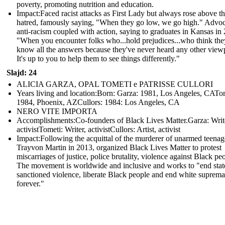
poverty, promoting nutrition and education.
Impact: Faced racist attacks as First Lady but always rose above t
hatred, famously saying, "When they go low, we go high." Advoc
anti-racism coupled with action, saying to graduates in Kansas in
"When you encounter folks who...hold prejudices...who think the
know all the answers because they've never heard any other view
It's up to you to help them to see things differently."
Slajd: 24
ALICIA GARZA, OPAL TOMETI e PATRISSE CULLORI
Years living and location:Born: Garza: 1981, Los Angeles, CATo
1984, Phoenix, AZCullors: 1984: Los Angeles, CA
NERO VITE IMPORTA
Accomplishments: Co-founders of Black Lives Matter.Garza: Writ
activistTometi: Writer, activistCullors: Artist, activist
Impact: Following the acquittal of the murderer of unarmed teenag
Trayvon Martin in 2013, organized Black Lives Matter to protest
miscarriages of justice, police brutality, violence against Black pe
The movement is worldwide and inclusive and works to "end stat
sanctioned violence, liberate Black people and end white suprem
forever."