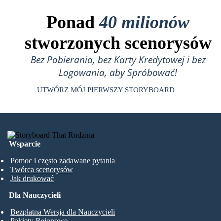
Ponad
40 milionów
stworzonych scenorysów
Bez Pobierania, bez Karty Kredytowej i bez
Logowania, aby Spróbować!
UTWÓRZ MÓJ PIERWSZY STORYBOARD
Wsparcie
Pomoc i często zadawane pytania
Twórca scenorysów
Jak drukować
Dla Nauczycieli
Bezpłatna Wersja dla Nauczycieli
Pakiety Rejonowe