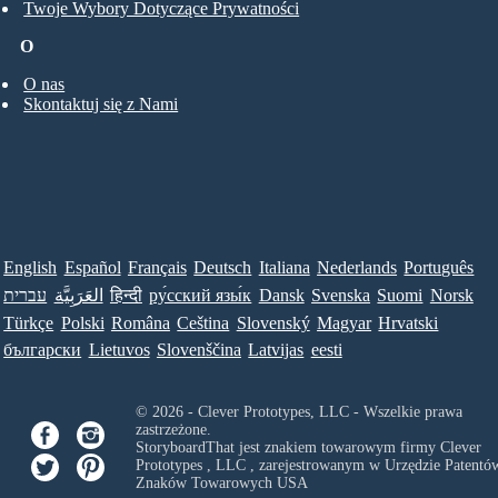
Twoje Wybory Dotyczące Prywatności
O
O nas
Skontaktuj się z Nami
English
Español
Français
Deutsch
Italiana
Nederlands
Português
עברית
العَرَبِيَّة
हिन्दी
ру́сский язы́к
Dansk
Svenska
Suomi
Norsk
Türkçe
Polski
Româna
Ceština
Slovenský
Magyar
Hrvatski
български
Lietuvos
Slovenščina
Latvijas
eesti
© 2026 - Clever Prototypes, LLC - Wszelkie prawa
zastrzeżone.
StoryboardThat jest znakiem towarowym firmy
Clever
Prototypes , LLC
, zarejestrowanym w Urzędzie Patentów
Znaków Towarowych USA