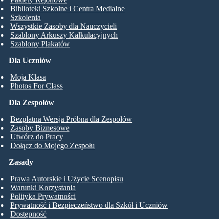
Biblioteki Szkolne i Centra Medialne
Szkolenia
Wszystkie Zasoby dla Nauczycieli
Szablony Arkuszy Kalkulacyjnych
Szablony Plakatów
Dla Uczniów
Moja Klasa
Photos For Class
Dla Zespołów
Bezpłatna Wersja Próbna dla Zespołów
Zasoby Biznesowe
Utwórz do Pracy
Dołącz do Mojego Zespołu
Zasady
Prawa Autorskie i Użycie Scenopisu
Warunki Korzystania
Polityka Prywatności
Prywatność i Bezpieczeństwo dla Szkół i Uczniów
Dostępność