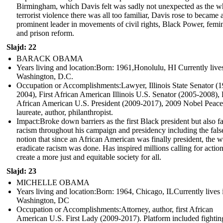
Birmingham, which Davis felt was sadly not unexpected as the w
terrorist violence there was all too familiar, Davis rose to became 
prominent leader in movements of civil rights, Black Power, femi
and prison reform.
Slajd: 22
BARACK OBAMA
Years living and location:Born: 1961,Honolulu, HI Currently lives
Washington, D.C.
Occupation or Accomplishments: Lawyer, Illinois State Senator (
2004), First African American Illinois U.S. Senator (2005-2008), F
African American U.S. President (2009-2017), 2009 Nobel Peace
laureate, author, philanthropist.
Impact: Broke down barriers as the first Black president but also f
racism throughout his campaign and presidency including the fals
notion that since an African American was finally president, the w
eradicate racism was done. Has inspired millions calling for action
create a more just and equitable society for all.
Slajd: 23
MICHELLE OBAMA
Years living and location:Born: 1964, Chicago, ILCurrently lives 
Washington, DC
Occupation or Accomplishments: Attorney, author, first African
American U.S. First Lady (2009-2017). Platform included fightin