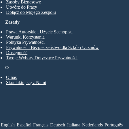
Zasoby Biznesowe
Utwórz do Pracy
Dołącz do Mojego Zespołu
Zasady
Prawa Autorskie i Użycie Scenopisu
Warunki Korzystania
Polityka Prywatności
Prywatność i Bezpieczeństwo dla Szkół i Uczniów
Dostępność
Twoje Wybory Dotyczące Prywatności
O
O nas
Skontaktuj się z Nami
English
Español
Français
Deutsch
Italiana
Nederlands
Português