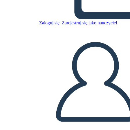
Skopiuj tę scenorys
Zaloguj się
Zarejestruj się jako nauczyciel
STWÓRZ SCENORYS
ODTWARZANIE POKAZU SLAJDÓW
PRZECZYTAJ MI