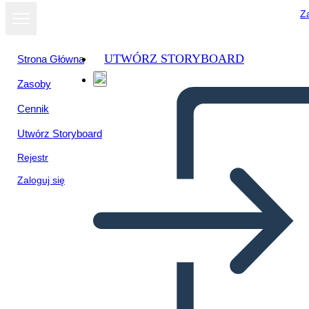
Za
UTWÓRZ STORYBOARD
Strona Główna
Zasoby
Cennik
Utwórz Storyboard
Rejestr
Zaloguj się
Vocabolario Tinker vs Des
Moines