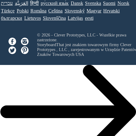
עברית
العَرَبِيَّة
हिन्दी
ру́сский язы́к
Dansk
Svenska
Suomi
Norsk
Türkçe
Polski
Româna
Ceština
Slovenský
Magyar
Hrvatski
български
Lietuvos
Slovenščina
Latvijas
eesti
© 2026 - Clever Prototypes, LLC - Wszelkie prawa
zastrzeżone.
StoryboardThat jest znakiem towarowym firmy
Clever
Prototypes , LLC
, zarejestrowanym w Urzędzie Patentów
Znaków Towarowych USA