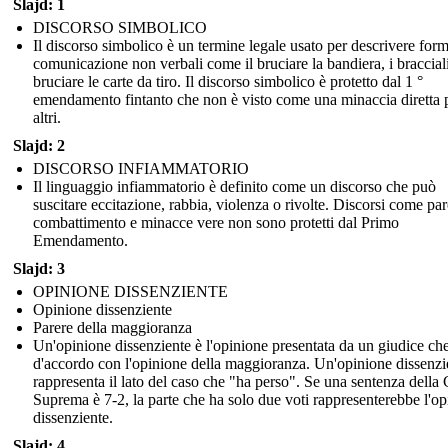
Slajd: 1
DISCORSO SIMBOLICO
Il discorso simbolico è un termine legale usato per descrivere form
comunicazione non verbali come il bruciare la bandiera, i bracciali
bruciare le carte da tiro. Il discorso simbolico è protetto dal 1 °
emendamento fintanto che non è visto come una minaccia diretta p
altri.
Slajd: 2
DISCORSO INFIAMMATORIO
Il linguaggio infiammatorio è definito come un discorso che può
suscitare eccitazione, rabbia, violenza o rivolte. Discorsi come par
combattimento e minacce vere non sono protetti dal Primo
Emendamento.
Slajd: 3
OPINIONE DISSENZIENTE
Opinione dissenziente
Parere della maggioranza
Un'opinione dissenziente è l'opinione presentata da un giudice ch
d'accordo con l'opinione della maggioranza. Un'opinione dissenzi
rappresenta il lato del caso che "ha perso". Se una sentenza della 
Suprema è 7-2, la parte che ha solo due voti rappresenterebbe l'o
dissenziente.
Slajd: 4