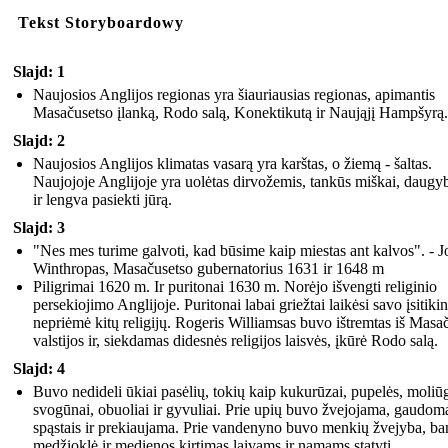
Tekst Storyboardowy
Slajd: 1
Naujosios Anglijos regionas yra šiauriausias regionas, apimantis
Masačusetso įlanką, Rodo salą, Konektikutą ir Naująjį Hampšyrą.
Slajd: 2
Naujosios Anglijos klimatas vasarą yra karštas, o žiemą - šaltas.
Naujojoje Anglijoje yra uolėtas dirvožemis, tankūs miškai, daugy
ir lengva pasiekti jūrą.
Slajd: 3
"Nes mes turime galvoti, kad būsime kaip miestas ant kalvos". - 
Winthropas, Masačusetso gubernatorius 1631 ir 1648 m
Piligrimai 1620 m. Ir puritonai 1630 m. Norėjo išvengti religinio
persekiojimo Anglijoje. Puritonai labai griežtai laikėsi savo įsitiki
nepriėmė kitų religijų. Rogeris Williamsas buvo ištremtas iš Masa
valstijos ir, siekdamas didesnės religijos laisvės, įkūrė Rodo salą.
Slajd: 4
Buvo nedideli ūkiai pasėlių, tokių kaip kukurūzai, pupelės, moliūg
svogūnai, obuoliai ir gyvuliai. Prie upių buvo žvejojama, gaudom
spąstais ir prekiaujama. Prie vandenyno buvo menkių žvejyba, ba
medžioklė ir medienos kirtimas laivams ir namams statyti.