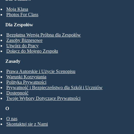
Moja Klasa
Photos For Class
Dla Zespołów
Bezpłatna Wersja Próbna dla Zespołów
Zasoby Biznesowe
Utwórz do Pracy
Dołącz do Mojego Zespołu
Zasady
Prawa Autorskie i Użycie Scenopisu
Warunki Korzystania
Polityka Prywatności
Prywatność i Bezpieczeństwo dla Szkół i Uczniów
Dostępność
Twoje Wybory Dotyczące Prywatności
O
O nas
Skontaktuj się z Nami