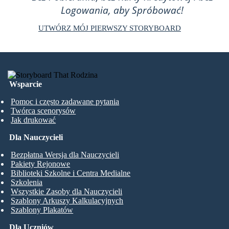
Logowania, aby Spróbować!
UTWÓRZ MÓJ PIERWSZY STORYBOARD
Wsparcie
Pomoc i często zadawane pytania
Twórca scenorysów
Jak drukować
Dla Nauczycieli
Bezpłatna Wersja dla Nauczycieli
Pakiety Rejonowe
Biblioteki Szkolne i Centra Medialne
Szkolenia
Wszystkie Zasoby dla Nauczycieli
Szablony Arkuszy Kalkulacyjnych
Szablony Plakatów
Dla Uczniów