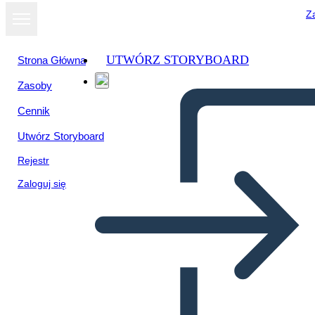
Za
UTWÓRZ STORYBOARD
Strona Główna
Zasoby
Cennik
Utwórz Storyboard
Rejestr
Zaloguj się