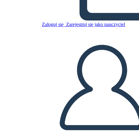
13 Kolonijų Palygina
Kontrastą
Zaloguj się
Zarejestruj się jako nauczyciel
Skopiuj tę scenorys
STWÓRZ SCENORYS
ODTWARZANIE POKAZU SLAJDÓW
PRZECZYTAJ MI