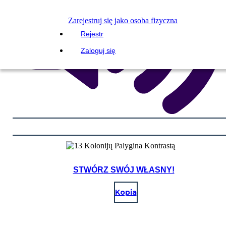
Zarejestruj się jako osoba fizyczna
Rejestr
Zaloguj się
STWÓRZ SWÓJ WŁASNY!
Kopia