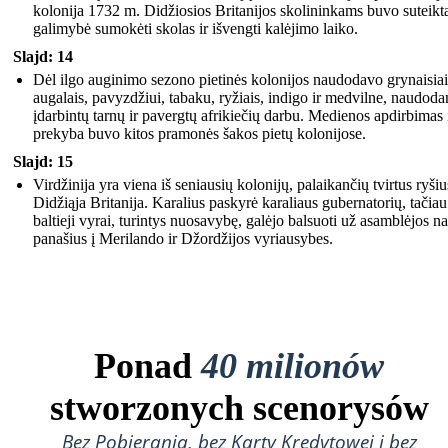
kolonija 1732 m. Didžiosios Britanijos skolininkams buvo suteikt
galimybė sumokėti skolas ir išvengti kalėjimo laiko.
Slajd: 14
Dėl ilgo auginimo sezono pietinės kolonijos naudodavo grynaisiai
augalais, pavyzdžiui, tabaku, ryžiais, indigo ir medvilne, naudoda
įdarbintų tarnų ir pavergtų afrikiečių darbu. Medienos apdirbimas 
prekyba buvo kitos pramonės šakos pietų kolonijose.
Slajd: 15
Virdžinija yra viena iš seniausių kolonijų, palaikančių tvirtus ryšiu
Didžiąja Britanija. Karalius paskyrė karaliaus gubernatorių, tačiau
baltieji vyrai, turintys nuosavybę, galėjo balsuoti už asamblėjos na
panašius į Merilando ir Džordžijos vyriausybes.
Ponad
40 milionów
stworzonych scenorysów
Bez Pobierania, bez Karty Kredytowej i bez