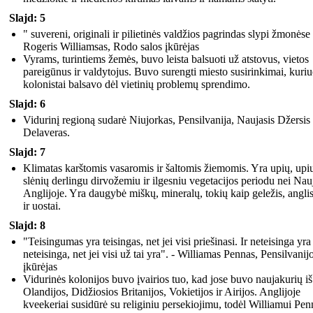
Slajd: 5
" suvereni, originali ir pilietinės valdžios pagrindas slypi žmonėse 
Rogeris Williamsas, Rodo salos įkūrėjas
Vyrams, turintiems žemės, buvo leista balsuoti už atstovus, vietos
pareigūnus ir valdytojus. Buvo surengti miesto susirinkimai, kuri
kolonistai balsavo dėl vietinių problemų sprendimo.
Slajd: 6
Vidurinį regioną sudarė Niujorkas, Pensilvanija, Naujasis Džersis 
Delaveras.
Slajd: 7
Klimatas karštomis vasaromis ir šaltomis žiemomis. Yra upių, upi
slėnių derlingu dirvožemiu ir ilgesniu vegetacijos periodu nei Nau
Anglijoje. Yra daugybė miškų, mineralų, tokių kaip geležis, anglis
ir uostai.
Slajd: 8
"Teisingumas yra teisingas, net jei visi priešinasi. Ir neteisinga yra
neteisinga, net jei visi už tai yra". - Williamas Pennas, Pensilvanij
įkūrėjas
Vidurinės kolonijos buvo įvairios tuo, kad jose buvo naujakurių iš
Olandijos, Didžiosios Britanijos, Vokietijos ir Airijos. Anglijoje
kveekeriai susidūrė su religiniu persekiojimu, todėl Williamui Pen