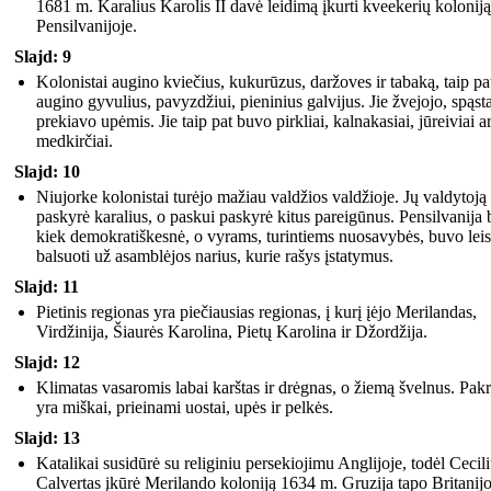
1681 m. Karalius Karolis II davė leidimą įkurti kveekerių koloniją
Pensilvanijoje.
Slajd: 9
Kolonistai augino kviečius, kukurūzus, daržoves ir tabaką, taip pa
augino gyvulius, pavyzdžiui, pieninius galvijus. Jie žvejojo, spąsta
prekiavo upėmis. Jie taip pat buvo pirkliai, kalnakasiai, jūreiviai a
medkirčiai.
Slajd: 10
Niujorke kolonistai turėjo mažiau valdžios valdžioje. Jų valdytoją
paskyrė karalius, o paskui paskyrė kitus pareigūnus. Pensilvanija
kiek demokratiškesnė, o vyrams, turintiems nuosavybės, buvo leis
balsuoti už asamblėjos narius, kurie rašys įstatymus.
Slajd: 11
Pietinis regionas yra piečiausias regionas, į kurį įėjo Merilandas,
Virdžinija, Šiaurės Karolina, Pietų Karolina ir Džordžija.
Slajd: 12
Klimatas vasaromis labai karštas ir drėgnas, o žiemą švelnus. Pakr
yra miškai, prieinami uostai, upės ir pelkės.
Slajd: 13
Katalikai susidūrė su religiniu persekiojimu Anglijoje, todėl Cecil
Calvertas įkūrė Merilando koloniją 1634 m. Gruzija tapo Britanij