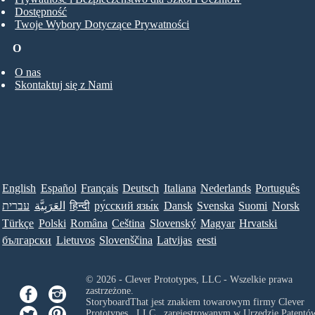
Dostępność
Twoje Wybory Dotyczące Prywatności
O
O nas
Skontaktuj się z Nami
English
Español
Français
Deutsch
Italiana
Nederlands
Português
עברית
العَرَبِيَّة
हिन्दी
ру́сский язы́к
Dansk
Svenska
Suomi
Norsk
Türkçe
Polski
Româna
Ceština
Slovenský
Magyar
Hrvatski
български
Lietuvos
Slovenščina
Latvijas
eesti
© 2026 - Clever Prototypes, LLC - Wszelkie prawa
zastrzeżone.
StoryboardThat jest znakiem towarowym firmy
Clever
Prototypes , LLC
, zarejestrowanym w Urzędzie Patentów