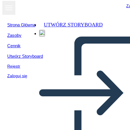
Za
UTWÓRZ STORYBOARD
Strona Główna
Zasoby
Cennik
Utwórz Storyboard
Rejestr
Zaloguj się