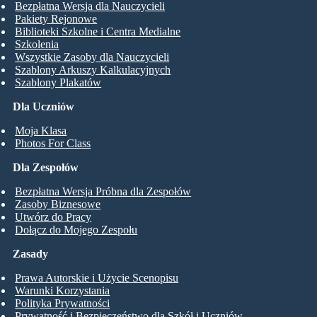
Bezpłatna Wersja dla Nauczycieli
Pakiety Rejonowe
Biblioteki Szkolne i Centra Medialne
Szkolenia
Wszystkie Zasoby dla Nauczycieli
Szablony Arkuszy Kalkulacyjnych
Szablony Plakatów
Dla Uczniów
Moja Klasa
Photos For Class
Dla Zespołów
Bezpłatna Wersja Próbna dla Zespołów
Zasoby Biznesowe
Utwórz do Pracy
Dołącz do Mojego Zespołu
Zasady
Prawa Autorskie i Użycie Scenopisu
Warunki Korzystania
Polityka Prywatności
Prywatność i Bezpieczeństwo dla Szkół i Uczniów