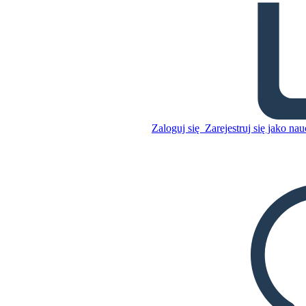
Analiza TWIST "Jeśli"
Skopiuj tę scenorys
STWÓRZ SCENORYS
Zaloguj się
Zarejestruj się jako nau
Skopiuj tę scenorys
STWÓRZ SCENORYS
ODTWARZANIE POKAZU SLAJDÓW
PRZECZYTAJ MI