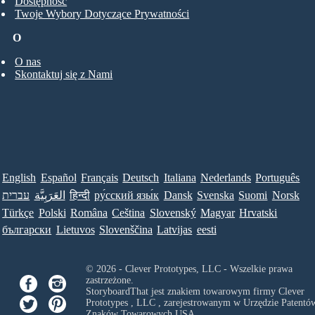
Dostępność
Twoje Wybory Dotyczące Prywatności
O
O nas
Skontaktuj się z Nami
English
Español
Français
Deutsch
Italiana
Nederlands
Português
עברית
العَرَبِيَّة
हिन्दी
ру́сский язы́к
Dansk
Svenska
Suomi
Norsk
Türkçe
Polski
Româna
Ceština
Slovenský
Magyar
Hrvatski
български
Lietuvos
Slovenščina
Latvijas
eesti
© 2026 - Clever Prototypes, LLC - Wszelkie prawa
zastrzeżone.
StoryboardThat jest znakiem towarowym firmy
Clever
Prototypes , LLC
, zarejestrowanym w Urzędzie Patentów
Znaków Towarowych USA