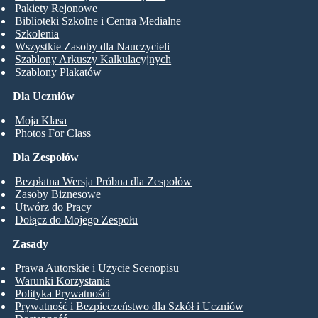
Pakiety Rejonowe
Biblioteki Szkolne i Centra Medialne
Szkolenia
Wszystkie Zasoby dla Nauczycieli
Szablony Arkuszy Kalkulacyjnych
Szablony Plakatów
Dla Uczniów
Moja Klasa
Photos For Class
Dla Zespołów
Bezpłatna Wersja Próbna dla Zespołów
Zasoby Biznesowe
Utwórz do Pracy
Dołącz do Mojego Zespołu
Zasady
Prawa Autorskie i Użycie Scenopisu
Warunki Korzystania
Polityka Prywatności
Prywatność i Bezpieczeństwo dla Szkół i Uczniów