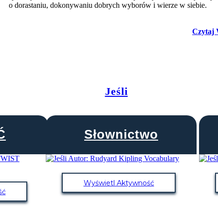
o dorastaniu, dokonywaniu dobrych wyborów i wierze w siebie.
Czytaj 
Jeśli
Ć
Słownictwo
Wyświetl Aktywność
ść