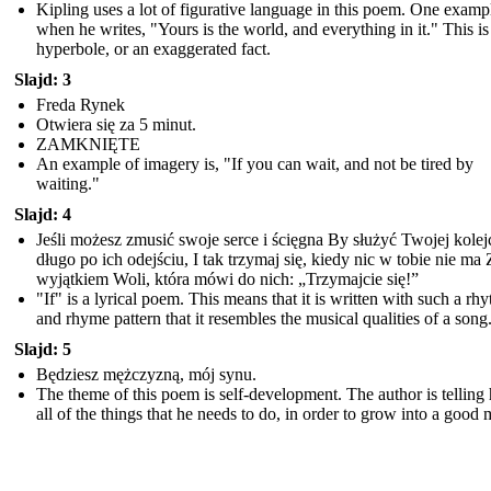
Kipling uses a lot of figurative language in this poem. One exampl
when he writes, "Yours is the world, and everything in it." This is
hyperbole, or an exaggerated fact.
Slajd: 3
Freda Rynek
Otwiera się za 5 minut.
ZAMKNIĘTE
An example of imagery is, "If you can wait, and not be tired by
waiting."
Slajd: 4
Jeśli możesz zmusić swoje serce i ścięgna By służyć Twojej kolej
długo po ich odejściu, I tak trzymaj się, kiedy nic w tobie nie ma 
wyjątkiem Woli, która mówi do nich: „Trzymajcie się!”
"If" is a lyrical poem. This means that it is written with such a rh
and rhyme pattern that it resembles the musical qualities of a song
Slajd: 5
Będziesz mężczyzną, mój synu.
The theme of this poem is self-development. The author is telling 
all of the things that he needs to do, in order to grow into a good 