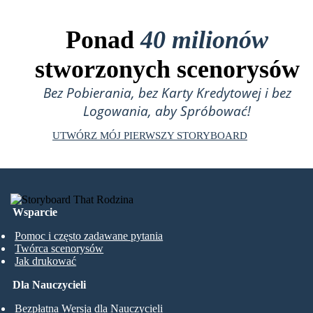
Ponad
40 milionów
stworzonych scenorysów
Bez Pobierania, bez Karty Kredytowej i bez
Logowania, aby Spróbować!
UTWÓRZ MÓJ PIERWSZY STORYBOARD
Wsparcie
Pomoc i często zadawane pytania
Twórca scenorysów
Jak drukować
Dla Nauczycieli
Bezpłatna Wersja dla Nauczycieli