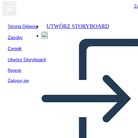
Za
UTWÓRZ STORYBOARD
Strona Główna
Zasoby
Cennik
Utwórz Storyboard
Rejestr
Zaloguj się
biografia organizator grafiki
portret