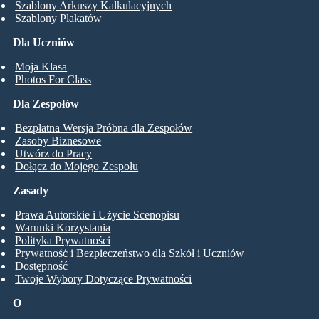
Szablony Arkuszy Kalkulacyjnych
Szablony Plakatów
Dla Uczniów
Moja Klasa
Photos For Class
Dla Zespołów
Bezpłatna Wersja Próbna dla Zespołów
Zasoby Biznesowe
Utwórz do Pracy
Dołącz do Mojego Zespołu
Zasady
Prawa Autorskie i Użycie Scenopisu
Warunki Korzystania
Polityka Prywatności
Prywatność i Bezpieczeństwo dla Szkół i Uczniów
Dostępność
Twoje Wybory Dotyczące Prywatności
O