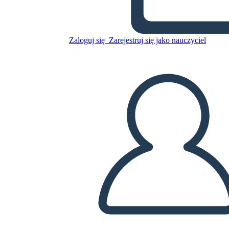
Skopiuj tę scenorys
Zaloguj się
Zarejestruj się jako nauczyciel
STWÓRZ SCENORYS
ODTWARZANIE POKAZU SLAJDÓW
PRZECZYTAJ MI