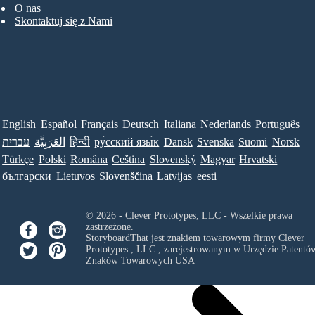
O nas
Skontaktuj się z Nami
English
Español
Français
Deutsch
Italiana
Nederlands
Português
עברית
العَرَبِيَّة
हिन्दी
ру́сский язы́к
Dansk
Svenska
Suomi
Norsk
Türkçe
Polski
Româna
Ceština
Slovenský
Magyar
Hrvatski
български
Lietuvos
Slovenščina
Latvijas
eesti
© 2026 - Clever Prototypes, LLC - Wszelkie prawa
zastrzeżone.
StoryboardThat jest znakiem towarowym firmy
Clever
Prototypes , LLC
, zarejestrowanym w Urzędzie Patentów
Znaków Towarowych USA