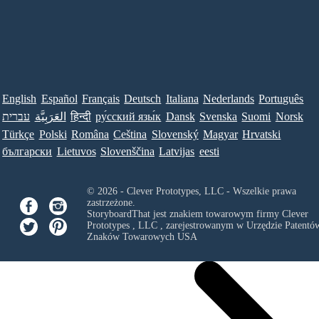
English
Español
Français
Deutsch
Italiana
Nederlands
Português
עברית
العَرَبِيَّة
हिन्दी
ру́сский язы́к
Dansk
Svenska
Suomi
Norsk
Türkçe
Polski
Româna
Ceština
Slovenský
Magyar
Hrvatski
български
Lietuvos
Slovenščina
Latvijas
eesti
© 2026 - Clever Prototypes, LLC - Wszelkie prawa
zastrzeżone.
StoryboardThat jest znakiem towarowym firmy
Clever
Prototypes , LLC
, zarejestrowanym w Urzędzie Patentów
Znaków Towarowych USA