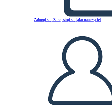
Zaloguj się
Zarejestruj się jako nauczyciel
Diagram Venna 2 Koła
Skopiuj tę scenorys
STWÓRZ SCENORYS
ODTWARZANIE POKAZU SLAJDÓW
PRZECZYTAJ MI