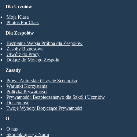
Dla Uczniów
Moja Klasa
Photos For Class
Dla Zespołów
Bezpłatna Wersja Próbna dla Zespołów
Zasoby Biznesowe
Utwórz do Pracy
Dołącz do Mojego Zespołu
Zasady
Prawa Autorskie i Użycie Scenopisu
Warunki Korzystania
Polityka Prywatności
Prywatność i Bezpieczeństwo dla Szkół i Uczniów
Dostępność
Twoje Wybory Dotyczące Prywatności
O
O nas
Skontaktuj się z Nami