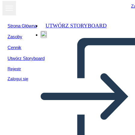
Za
UTWÓRZ STORYBOARD
Strona Główna
Zasoby
Cennik
Utwórz Storyboard
Rejestr
Zaloguj się