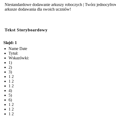
Niestandardowe dodawanie arkuszy roboczych | Twórz jednocyfro
arkusze dodawania dla swoich uczniów!
Tekst Storyboardowy
Slajd: 1
Name Date
Tytuł:
Wskazówki:
1)
2)
3)
1 2
1 2
1 2
4)
5)
6)
1 2
1 2
1 2