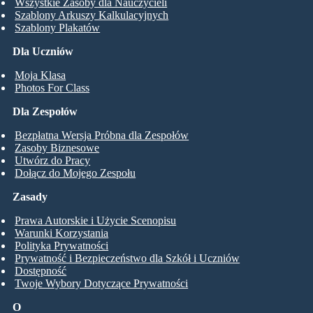
Wszystkie Zasoby dla Nauczycieli
Szablony Arkuszy Kalkulacyjnych
Szablony Plakatów
Dla Uczniów
Moja Klasa
Photos For Class
Dla Zespołów
Bezpłatna Wersja Próbna dla Zespołów
Zasoby Biznesowe
Utwórz do Pracy
Dołącz do Mojego Zespołu
Zasady
Prawa Autorskie i Użycie Scenopisu
Warunki Korzystania
Polityka Prywatności
Prywatność i Bezpieczeństwo dla Szkół i Uczniów
Dostępność
Twoje Wybory Dotyczące Prywatności
O