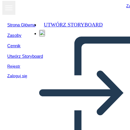
Za
UTWÓRZ STORYBOARD
Strona Główna
Zasoby
Cennik
Utwórz Storyboard
Rejestr
Zaloguj się
Dodawanie - Pojedynczy