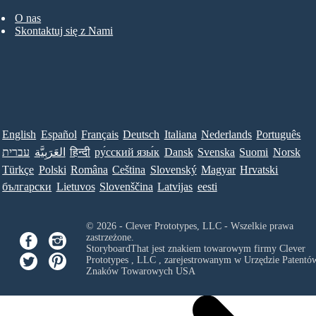
O nas
Skontaktuj się z Nami
English
Español
Français
Deutsch
Italiana
Nederlands
Português
עברית
العَرَبِيَّة
हिन्दी
ру́сский язы́к
Dansk
Svenska
Suomi
Norsk
Türkçe
Polski
Româna
Ceština
Slovenský
Magyar
Hrvatski
български
Lietuvos
Slovenščina
Latvijas
eesti
© 2026 - Clever Prototypes, LLC - Wszelkie prawa
zastrzeżone.
StoryboardThat jest znakiem towarowym firmy
Clever
Prototypes , LLC
, zarejestrowanym w Urzędzie Patentów
Znaków Towarowych USA