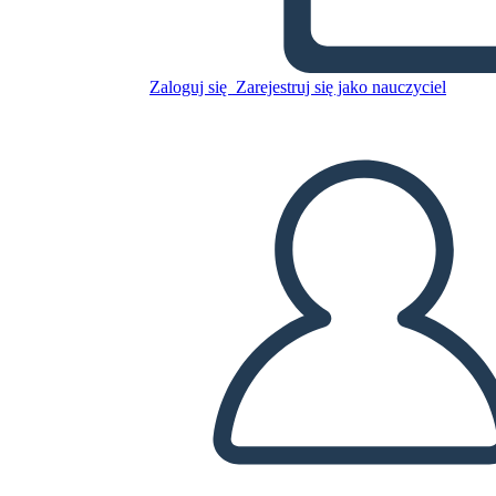
Numer - Wersja 1
Zaloguj się
Zarejestruj się jako nauczyciel
Skopiuj tę scenorys
STWÓRZ SCENORYS
ODTWARZANIE POKAZU SLAJDÓW
PRZECZYTAJ MI