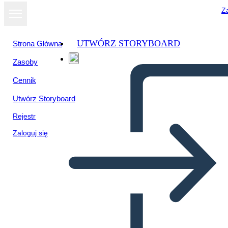
Za
UTWÓRZ STORYBOARD
Strona Główna
Zasoby
Wyświetl jako
Cennik
pokaz slajdów
Utwórz Storyboard
Rejestr
Zaloguj się
Dowody Tekstowe Zabawne