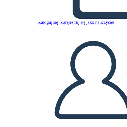
Informacje
Zaloguj się
Zarejestruj się jako nauczyciel
Skopiuj tę scenorys
STWÓRZ SCENORYS
ODTWARZANIE POKAZU SLAJDÓW
PRZECZYTAJ MI