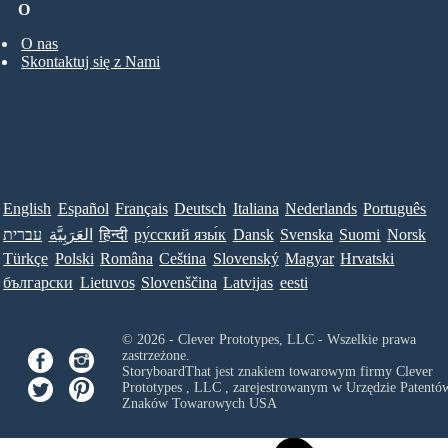
O
O nas
Skontaktuj się z Nami
English
Español
Français
Deutsch
Italiana
Nederlands
Português
עברית
العَرَبِيَّة
हिन्दी
ру́сский язы́к
Dansk
Svenska
Suomi
Norsk
Türkçe
Polski
Româna
Ceština
Slovenský
Magyar
Hrvatski
български
Lietuvos
Slovenščina
Latvijas
eesti
© 2026 - Clever Prototypes, LLC - Wszelkie prawa
zastrzeżone.
StoryboardThat jest znakiem towarowym firmy
Clever
Prototypes , LLC
, zarejestrowanym w Urzędzie Patentów
Znaków Towarowych USA