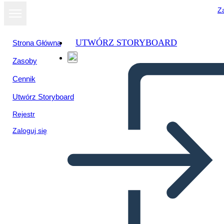
Za
UTWÓRZ STORYBOARD
Strona Główna
Zasoby
Cennik
Utwórz Storyboard
Rejestr
Zaloguj się
Facebook Post-4