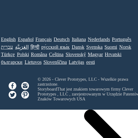
English
Español
Français
Deutsch
Italiana
Nederlands
Português
עברית
العَرَبِيَّة
हिन्दी
ру́сский язы́к
Dansk
Svenska
Suomi
Norsk
Türkçe
Polski
Româna
Ceština
Slovenský
Magyar
Hrvatski
български
Lietuvos
Slovenščina
Latvijas
eesti
© 2026 - Clever Prototypes, LLC - Wszelkie prawa
zastrzeżone.
StoryboardThat jest znakiem towarowym firmy
Clever
Prototypes , LLC
, zarejestrowanym w Urzędzie Patentów
Znaków Towarowych USA