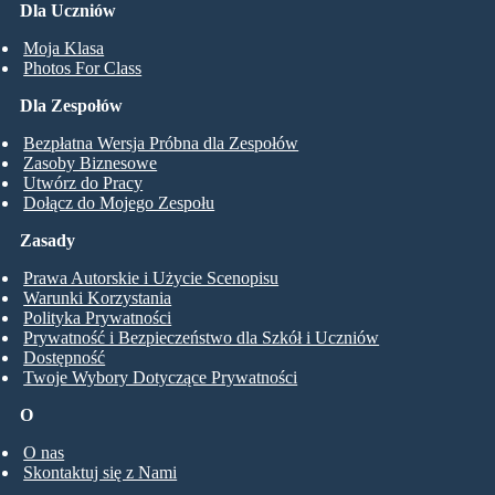
Dla Uczniów
Moja Klasa
Photos For Class
Dla Zespołów
Bezpłatna Wersja Próbna dla Zespołów
Zasoby Biznesowe
Utwórz do Pracy
Dołącz do Mojego Zespołu
Zasady
Prawa Autorskie i Użycie Scenopisu
Warunki Korzystania
Polityka Prywatności
Prywatność i Bezpieczeństwo dla Szkół i Uczniów
Dostępność
Twoje Wybory Dotyczące Prywatności
O
O nas
Skontaktuj się z Nami