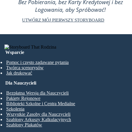
Bez Pobierania, bez Karty Kredytowej i bez
Logowania, aby Spróbować!
UTWÓRZ MÓJ PIERWSZY STORYBOARD
Wsparcie
Pomoc i często zadawane pytania
Twórca scenorysów
Jak drukować
Dla Nauczycieli
Bezpłatna Wersja dla Nauczycieli
Pakiety Rejonowe
Biblioteki Szkolne i Centra Medialne
Szkolenia
Wszystkie Zasoby dla Nauczycieli
Szablony Arkuszy Kalkulacyjnych
Szablony Plakatów