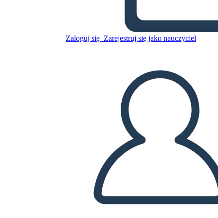
Skopiuj tę scenorys
STWÓRZ SCENORYS
Zaloguj się
Zarejestruj się jako nauczyciel
ODTWARZANIE POKAZU SLAJDÓW
PRZECZYTAJ MI