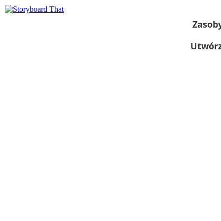
Zasob
Utwórz
Wyświetl jako
pokaz slajdów