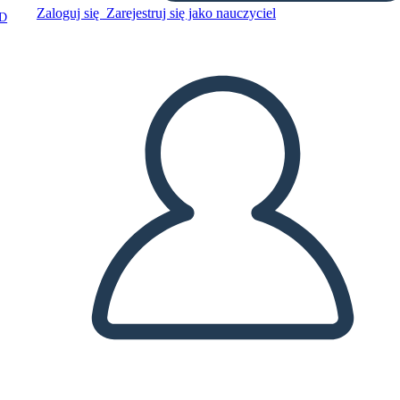
Zaloguj się
Zarejestruj się jako nauczyciel
D