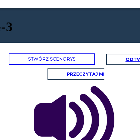
e-3
STWÓRZ SCENORYS
ODTW
PRZECZYTAJ MI