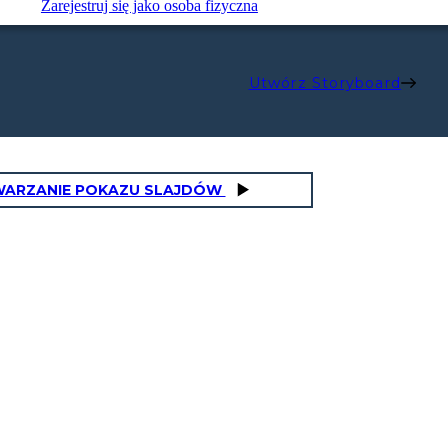
Zarejestruj się jako osoba fizyczna
Utwórz Storyboard
ARZANIE POKAZU SLAJDÓW