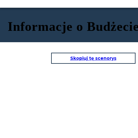
Informacje o Budżeci
Skopiuj tę scenorys