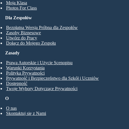
Moja Klasa
Photos For Class
Dla Zespołów
Bezpłatna Wersja Próbna dla Zespołów
Zasoby Biznesowe
Utwórz do Pracy
Dołącz do Mojego Zespołu
Zasady
Prawa Autorskie i Użycie Scenopisu
Warunki Korzystania
Polityka Prywatności
Prywatność i Bezpieczeństwo dla Szkół i Uczniów
Dostępność
Twoje Wybory Dotyczące Prywatności
O
O nas
Skontaktuj się z Nami