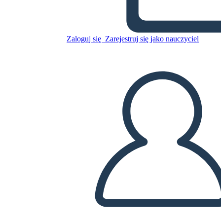
Informacje o Procesie
Projektowania-3
Zaloguj się
Zarejestruj się jako nauczyciel
Skopiuj tę scenorys
STWÓRZ SCENORYS
ODTWARZANIE POKAZU SLAJDÓW
PRZECZYTAJ MI