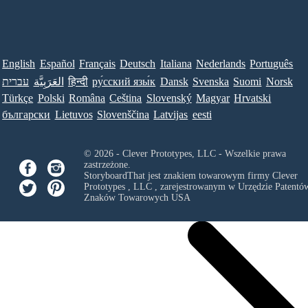
English
Español
Français
Deutsch
Italiana
Nederlands
Português
עברית
العَرَبِيَّة
हिन्दी
ру́сский язы́к
Dansk
Svenska
Suomi
Norsk
Türkçe
Polski
Româna
Ceština
Slovenský
Magyar
Hrvatski
български
Lietuvos
Slovenščina
Latvijas
eesti
© 2026 - Clever Prototypes, LLC - Wszelkie prawa
zastrzeżone.
StoryboardThat jest znakiem towarowym firmy
Clever
Prototypes , LLC
, zarejestrowanym w Urzędzie Patentów
Znaków Towarowych USA