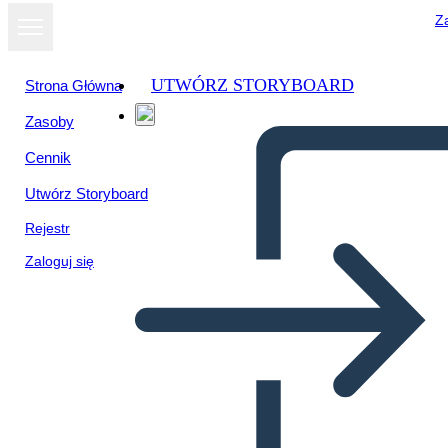
Za
UTWÓRZ STORYBOARD
Strona Główna
Zasoby
Wyświetl jako
Cennik
pokaz slajdów
Utwórz Storyboard
Rejestr
Zaloguj się