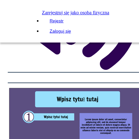
Zarejestruj się jako osoba fizyczna
Rejestr
Zaloguj się