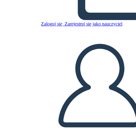
Skopiuj tę scenorys
STWÓRZ SCENORYS
Zaloguj się
Zarejestruj się jako nauczyciel
ODTWARZANIE POKAZU SLAJDÓW
PRZECZYTAJ MI