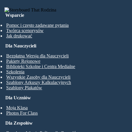
Wsparcie
Pomoc i często zadawane pytania
Twórca scenorysów
Jak drukować
Dla Nauczycieli
Bezpłatna Wersja dla Nauczycieli
Pakiety Rejonowe
Biblioteki Szkolne i Centra Medialne
Szkolenia
Wszystkie Zasoby dla Nauczycieli
Szablony Arkuszy Kalkulacyjnych
Szablony Plakatów
Dla Uczniów
Moja Klasa
Photos For Class
Dla Zespołów