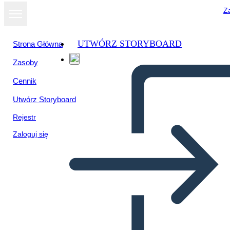
Za
UTWÓRZ STORYBOARD
Strona Główna
Zasoby
Cennik
Utwórz Storyboard
Rejestr
Zaloguj się
Informacje Zwrotne 1