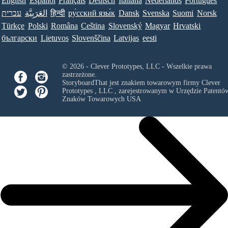
English
Español
Français
Deutsch
Italiana
Nederlands
Português
עברית
العَرَبِيَّة
हिन्दी
ру́сский язы́к
Dansk
Svenska
Suomi
Norsk
Türkçe
Polski
Româna
Ceština
Slovenský
Magyar
Hrvatski
български
Lietuvos
Slovenščina
Latvijas
eesti
© 2026 - Clever Prototypes, LLC - Wszelkie prawa
zastrzeżone.
StoryboardThat jest znakiem towarowym firmy
Clever
Prototypes , LLC
, zarejestrowanym w Urzędzie Patentów
Znaków Towarowych USA