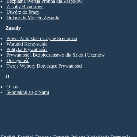
Bezpłatna Wersja Próbna dla Zespołów
Zasoby Biznesowe
Utwórz do Pracy
Dołącz do Mojego Zespołu
Zasady
Prawa Autorskie i Użycie Scenopisu
Warunki Korzystania
Polityka Prywatności
Prywatność i Bezpieczeństwo dla Szkół i Uczniów
Dostępność
Twoje Wybory Dotyczące Prywatności
O
O nas
Skontaktuj się z Nami