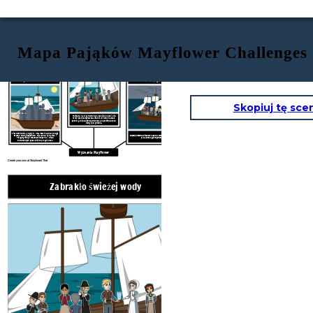
Mapa Pająków Mayflower Challenges
Zabrakło świeżej wody
Zbyt wiele osób na statku
Męcząca pogoda
Skopiuj tę sce
Ponieważ na Mayflower było tak wielu ludzi, nie
mieli prawie wystarczającej ilości wody na czas
podróży. Wiele osób zachorowało z powodu braku
wody i pożywienia.
Pierwotnie miały wypłynąć dwa statki. Jednak drugi
statek, zwany Speedwell, miał poważny wyciek i
Statek przetrwał wiele burz. Jedna z burz była tak silna, że
Pielgrzymi byli zmuszeni wepchnąć wielu
pękła jedna z głównych belek.
dodatkowych pasażerów na Mayflower.
Wyzwania Mayflower
Create your own at Storyboard That
Zabrakło świeżej wody
Męcząca 