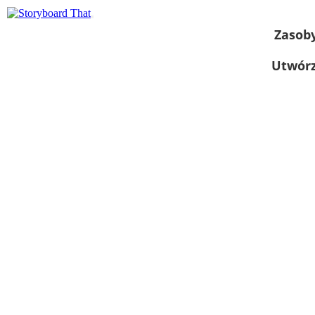
Zasob
Utwórz