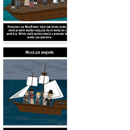
Ponieważ na Mayflower było tak wielu ludzi, nie
mieli prawie wystarczającej ilości wody na czas
podróży. Wiele osób zachorowało z powodu braku
wody i pożywienia.
Męcząca pogoda
Statek przetrwał wiele burz. Je
pękła jedna z gł
Wyzwania Mayflower