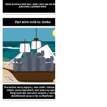
Zabrakło św
Statek przetrwał wiele burz. Jedna z burz była tak silna, że
pękła jedna z głównych belek.
Zbyt wiele osób na statku
Ponieważ na Mayflower był
mieli prawie wystarczając
podróży. Wiele osób zach
wody i poż
Pierwotnie miały wypłynąć dwa statki. Jednak drugi
statek, zwany Speedwell, miał poważny wyciek i
Pielgrzymi byli zmuszeni wepchnąć wielu
dodatkowych pasażerów na Mayflower.