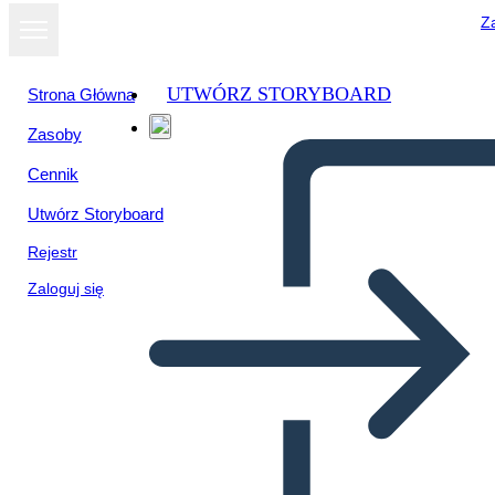
Za
UTWÓRZ STORYBOARD
Strona Główna
Zasoby
Cennik
Utwórz Storyboard
Rejestr
Zaloguj się
Nagłówek Twittera-1