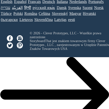
English
Español
Français
Deutsch
Italiana
Nederlands
Português
עברית
العَرَبِيَّة
हिन्दी
ру́сский язы́к
Dansk
Svenska
Suomi
Norsk
Türkçe
Polski
Româna
Ceština
Slovenský
Magyar
Hrvatski
български
Lietuvos
Slovenščina
Latvijas
eesti
© 2026 - Clever Prototypes, LLC - Wszelkie prawa
zastrzeżone.
StoryboardThat jest znakiem towarowym firmy
Clever
Prototypes , LLC
, zarejestrowanym w Urzędzie Patentów
Znaków Towarowych USA