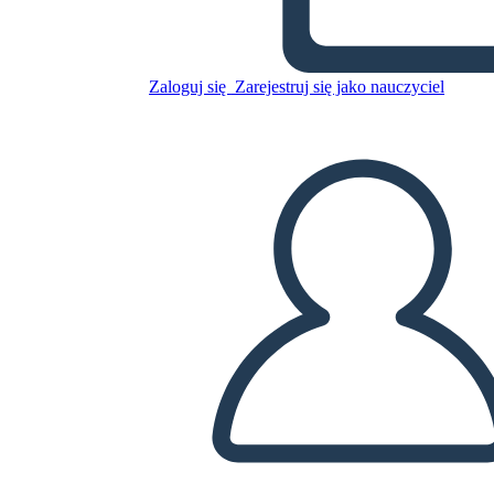
Skopiuj tę scenorys
STWÓRZ SCENORYS
Zaloguj się
Zarejestruj się jako nauczyciel
ODTWARZANIE POKAZU SLAJDÓW
PRZECZYTAJ MI