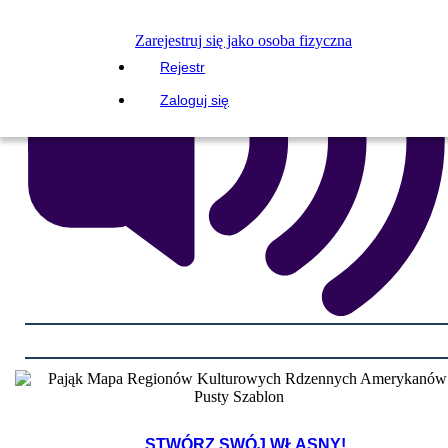
Zarejestruj się jako osoba fizyczna
Rejestr
Zaloguj się
STWÓRZ SWÓJ WŁASNY!