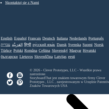
Skontaktuj się z Nami
English
Español
Français
Deutsch
Italiana
Nederlands
Português
עברית
العَرَبِيَّة
हिन्दी
ру́сский язы́к
Dansk
Svenska
Suomi
Norsk
Türkçe
Polski
Româna
Ceština
Slovenský
Magyar
Hrvatski
български
Lietuvos
Slovenščina
Latvijas
eesti
© 2026 - Clever Prototypes, LLC - Wszelkie prawa
zastrzeżone.
StoryboardThat jest znakiem towarowym firmy
Clever
Prototypes , LLC
, zarejestrowanym w Urzędzie Patentów
Znaków Towarowych USA