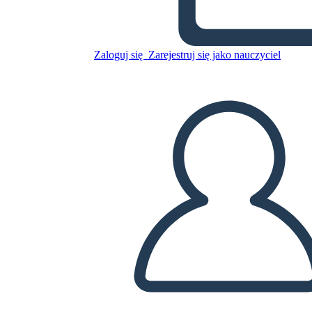
Zaloguj się
Zarejestruj się jako nauczyciel
Pająk Mapa Regionów
Kulturowych Rdzennych
Amerykanów Pusty Szablon
Skopiuj tę scenorys
STWÓRZ SCENORYS
ODTWARZANIE POKAZU SLAJDÓW
PRZECZYTAJ MI