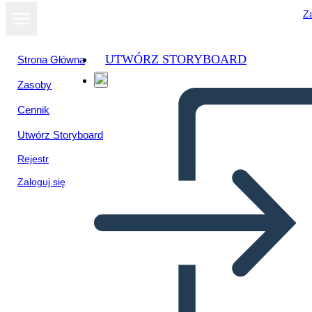
Za
UTWÓRZ STORYBOARD
Strona Główna
Zasoby
Cennik
Utwórz Storyboard
Rejestr
Zaloguj się