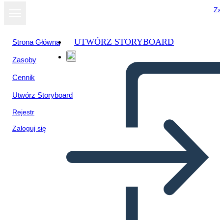
Za
UTWÓRZ STORYBOARD
Strona Główna
Zasoby
Cennik
Utwórz Storyboard
Rejestr
Zaloguj się