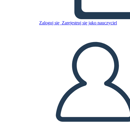
Zaloguj się
Zarejestruj się jako nauczyciel
Plakat Interpunkcyjny 2
Skopiuj tę scenorys
STWÓRZ SCENORYS
ODTWARZANIE POKAZU SLAJDÓW
PRZECZYTAJ MI