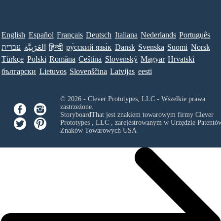
English
Español
Français
Deutsch
Italiana
Nederlands
Português
עברית
العَرَبِيَّة
हिन्दी
ру́сский язы́к
Dansk
Svenska
Suomi
Norsk
Türkçe
Polski
Româna
Ceština
Slovenský
Magyar
Hrvatski
български
Lietuvos
Slovenščina
Latvijas
eesti
© 2026 - Clever Prototypes, LLC - Wszelkie prawa
zastrzeżone.
StoryboardThat jest znakiem towarowym firmy
Clever
Prototypes , LLC
, zarejestrowanym w Urzędzie Patentów
Znaków Towarowych USA