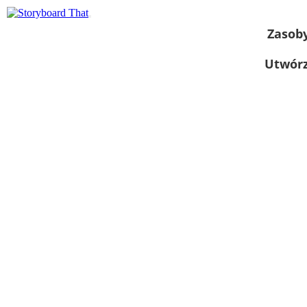
Zasob
Utwórz