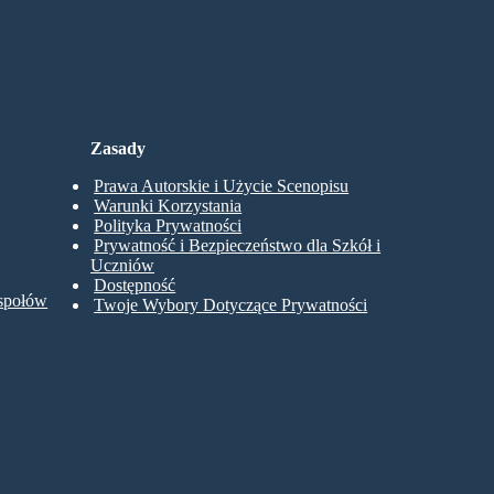
Zasady
Prawa Autorskie i Użycie Scenopisu
Warunki Korzystania
Polityka Prywatności
Prywatność i Bezpieczeństwo dla Szkół i
Uczniów
Dostępność
espołów
Twoje Wybory Dotyczące Prywatności