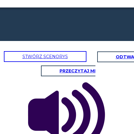
STWÓRZ SCENORYS
ODTWA
PRZECZYTAJ MI