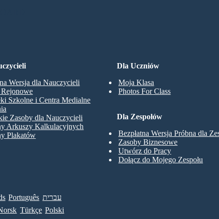
BOARD
czycieli
Dla Uczniów
na Wersja dla Nauczycieli
Moja Klasa
y Rejonowe
Photos For Class
eki Szkolne i Centra Medialne
ia
Dla Zespołów
ie Zasoby dla Nauczycieli
ny Arkuszy Kalkulacyjnych
Bezpłatna Wersja Próbna dla Z
ny Plakatów
Zasoby Biznesowe
Utwórz do Pracy
Dołącz do Mojego Zespołu
ds
Português
עברית
Norsk
Türkçe
Polski