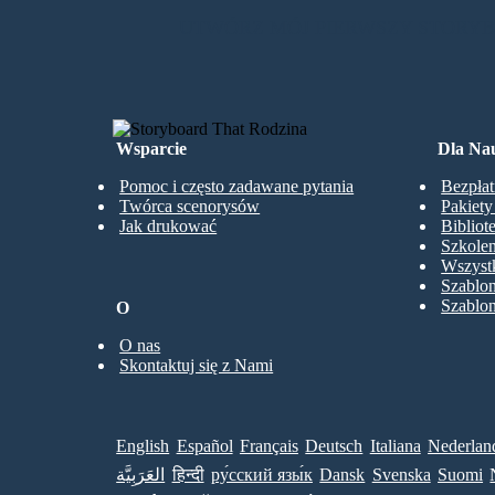
UTWÓRZ MÓJ PIERWSZY STORY
Wsparcie
Dla Nau
Pomoc i często zadawane pytania
Bezpłat
Twórca scenorysów
Pakiet
Jak drukować
Bibliot
Szkolen
Wszystk
Szablo
Szablo
O
O nas
Skontaktuj się z Nami
English
Español
Français
Deutsch
Italiana
Nederlan
العَرَبِيَّة
हिन्दी
ру́сский язы́к
Dansk
Svenska
Suomi