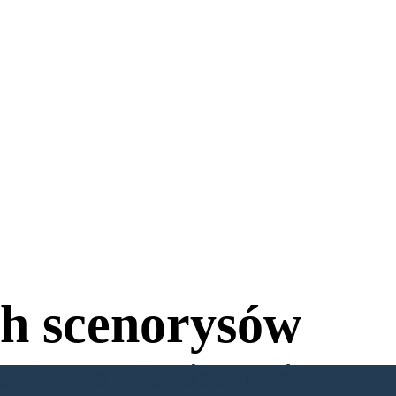
h scenorysów
wania, aby Spróbować!