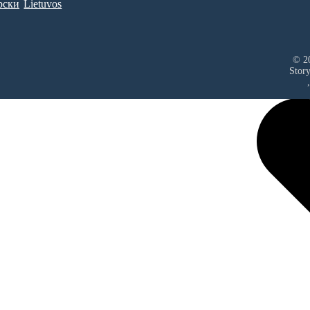
рски
Lietuvos
© 20
Stor