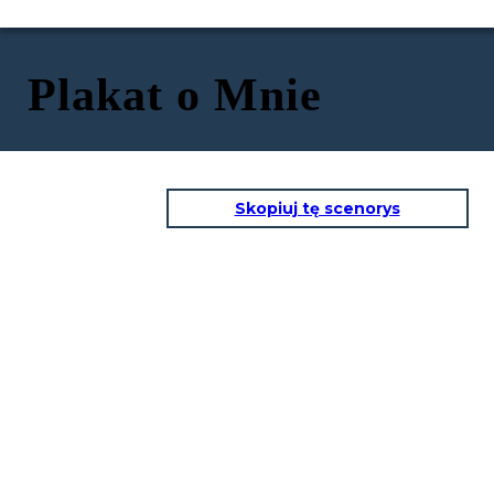
Plakat o Mnie
Skopiuj tę scenorys