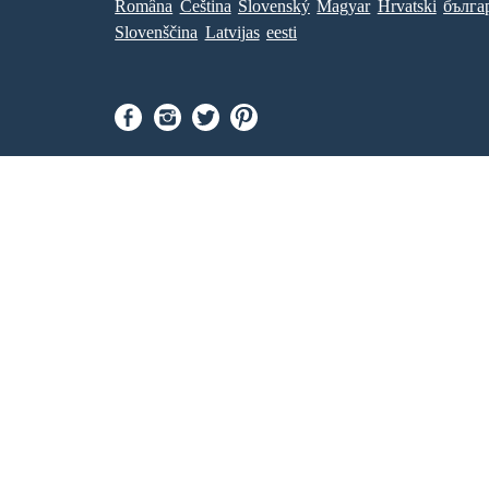
Româna
Ceština
Slovenský
Magyar
Hrvatski
бълга
Slovenščina
Latvijas
eesti