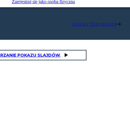
Zarejestruj się jako osoba fizyczna
Utwórz Storyboard
RZANIE POKAZU SLAJDÓW