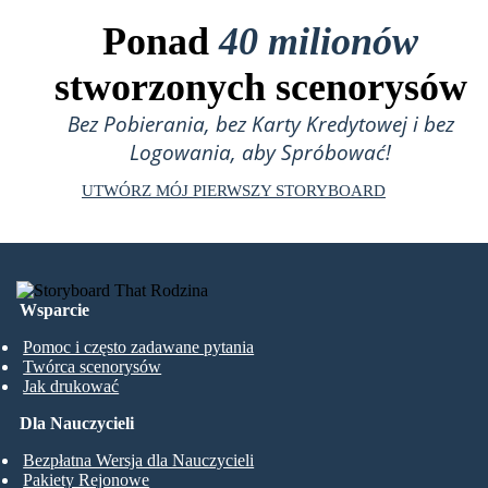
Ponad
40 milionów
stworzonych scenorysów
Bez Pobierania, bez Karty Kredytowej i bez
Logowania, aby Spróbować!
UTWÓRZ MÓJ PIERWSZY STORYBOARD
Wsparcie
Pomoc i często zadawane pytania
Twórca scenorysów
Jak drukować
Dla Nauczycieli
Bezpłatna Wersja dla Nauczycieli
Pakiety Rejonowe