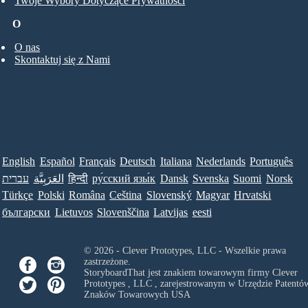
Twoje Wybory Dotyczące Prywatności
O
O nas
Skontaktuj się z Nami
English
Español
Français
Deutsch
Italiana
Nederlands
Português
עברית
العَرَبِيَّة
हिन्दी
ру́сский язы́к
Dansk
Svenska
Suomi
Norsk
Türkçe
Polski
Româna
Ceština
Slovenský
Magyar
Hrvatski
български
Lietuvos
Slovenščina
Latvijas
eesti
© 2026 - Clever Prototypes, LLC - Wszelkie prawa
zastrzeżone.
StoryboardThat jest znakiem towarowym firmy
Clever
Prototypes , LLC
, zarejestrowanym w Urzędzie Patentów
Znaków Towarowych USA