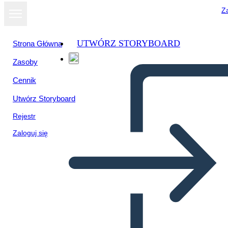
Za
UTWÓRZ STORYBOARD
Strona Główna
Zasoby
Cennik
Utwórz Storyboard
Rejestr
Zaloguj się
Plakat w Mediach
Społecznościowych 1