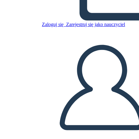
Skopiuj tę scenorys
Zaloguj się
Zarejestruj się jako nauczyciel
STWÓRZ SCENORYS
ODTWARZANIE POKAZU SLAJDÓW
PRZECZYTAJ MI