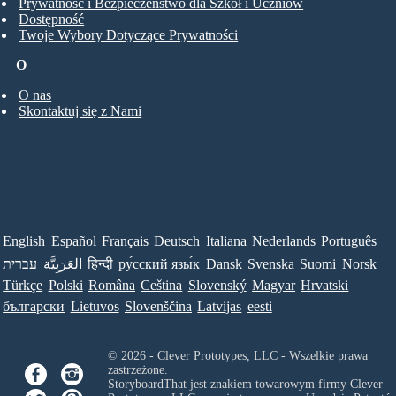
Prywatność i Bezpieczeństwo dla Szkół i Uczniów
Dostępność
Twoje Wybory Dotyczące Prywatności
O
O nas
Skontaktuj się z Nami
English
Español
Français
Deutsch
Italiana
Nederlands
Português
עברית
العَرَبِيَّة
हिन्दी
ру́сский язы́к
Dansk
Svenska
Suomi
Norsk
Türkçe
Polski
Româna
Ceština
Slovenský
Magyar
Hrvatski
български
Lietuvos
Slovenščina
Latvijas
eesti
© 2026 - Clever Prototypes, LLC - Wszelkie prawa
zastrzeżone.
StoryboardThat jest znakiem towarowym firmy
Clever