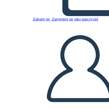
Skopiuj tę scenorys
Zaloguj się
Zarejestruj się jako nauczyciel
STWÓRZ SCENORYS
ODTWARZANIE POKAZU SLAJDÓW
PRZECZYTAJ MI