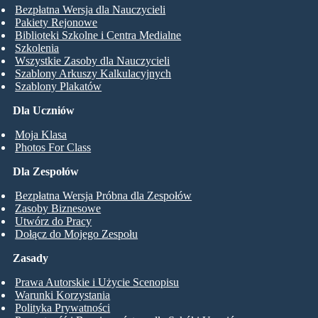
Bezpłatna Wersja dla Nauczycieli
Pakiety Rejonowe
Biblioteki Szkolne i Centra Medialne
Szkolenia
Wszystkie Zasoby dla Nauczycieli
Szablony Arkuszy Kalkulacyjnych
Szablony Plakatów
Dla Uczniów
Moja Klasa
Photos For Class
Dla Zespołów
Bezpłatna Wersja Próbna dla Zespołów
Zasoby Biznesowe
Utwórz do Pracy
Dołącz do Mojego Zespołu
Zasady
Prawa Autorskie i Użycie Scenopisu
Warunki Korzystania
Polityka Prywatności