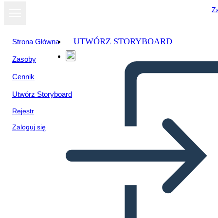
Za
UTWÓRZ STORYBOARD
Strona Główna
Zasoby
Cennik
Utwórz Storyboard
Rejestr
Zaloguj się
Plakat w Mediach
Społecznościowych 3