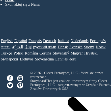
Skontaktuj się z Nami
English
Español
Français
Deutsch
Italiana
Nederlands
Português
עברית
العَرَبِيَّة
हिन्दी
ру́сский язы́к
Dansk
Svenska
Suomi
Norsk
Türkçe
Polski
Româna
Ceština
Slovenský
Magyar
Hrvatski
български
Lietuvos
Slovenščina
Latvijas
eesti
© 2026 - Clever Prototypes, LLC - Wszelkie prawa
zastrzeżone.
StoryboardThat jest znakiem towarowym firmy
Clever
Prototypes , LLC
, zarejestrowanym w Urzędzie Patentów
Znaków Towarowych USA