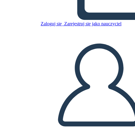
Zaloguj się
Zarejestruj się jako nauczyciel
Plan Biznesowy Info-3
Skopiuj tę scenorys
STWÓRZ SCENORYS
ODTWARZANIE POKAZU SLAJDÓW
PRZECZYTAJ MI